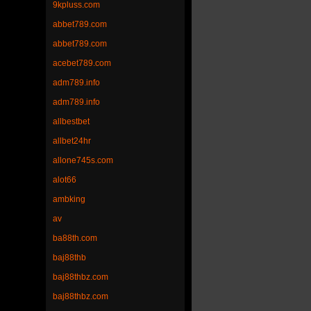
9kpluss.com
abbet789.com
abbet789.com
acebet789.com
adm789.info
adm789.info
allbestbet
allbet24hr
allone745s.com
alot66
ambking
av
ba88th.com
baj88thb
baj88thbz.com
baj88thbz.com