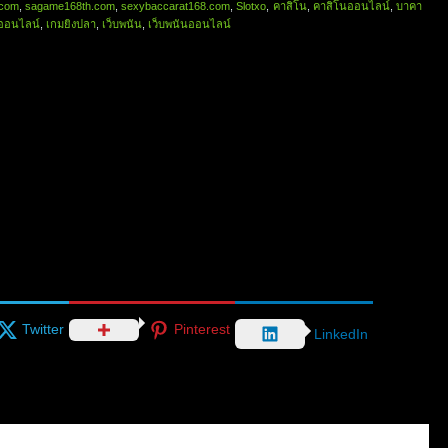
.com
,
sagame168th.com
,
sexybaccarat168.com
,
Slotxo
,
คาสิโน
,
คาสิโนออนไลน์
,
บาคา
ออนไลน์
,
เกมยิงปลา
,
เว็บพนัน
,
เว็บพนันออนไลน์
Twitter
Pinterest
LinkedIn