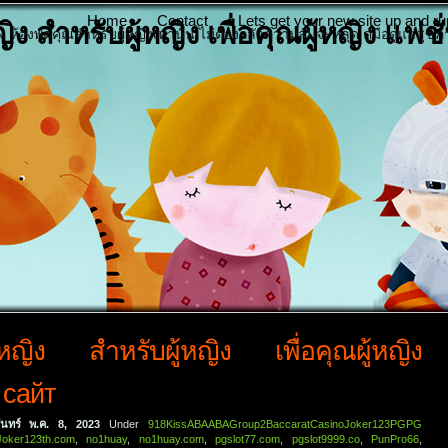
Home
Contact
Lets get your new site up and ru
ง สำหรับผู้หญิง เพื่อคุณผู้หญิง แฟชั
ญิง ห้องพูดคุณสำหรับผู้หญิงเท่านั้น ไม่ต้องกลัวความลับจะหลุด คู่มือดูแลสุขภ
ู้หญิง สำหรับผู้หญิง เพื่อคุณผู้หญิง
ด сайт
จันทร์ พ.ค. 8, 2023
Under
918KissABAABAGroup2BaccaratCasinoJoker123PGPG
Joker123th.com
,
no1huay
,
no1huay.com
,
pgslot77.com
,
pgslot9999.co
,
PunPro66
,