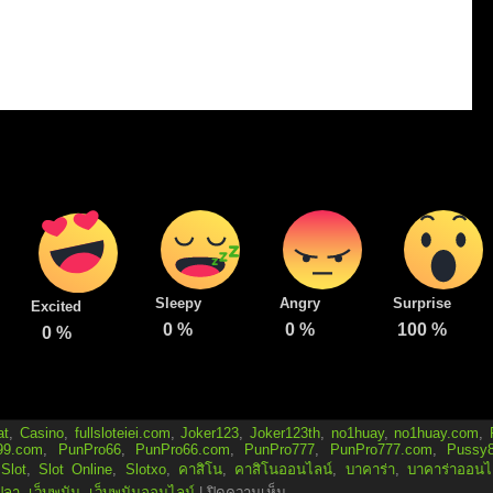
Sleepy
Angry
Surprise
Excited
0
%
0
%
100
%
0
%
at
,
Casino
,
fullsloteiei.com
,
Joker123
,
Joker123th
,
no1huay
,
no1huay.com
,
999.com
,
PunPro66
,
PunPro66.com
,
PunPro777
,
PunPro777.com
,
Pussy
,
Slot
,
Slot Online
,
Slotxo
,
คาสิโน
,
คาสิโนออนไลน์
,
บาคาร่า
,
บาคาร่าออนไ
บน
ปลา
,
เว็บพนัน
,
เว็บพนันออนไลน์
|
ปิดความเห็น