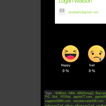
Logan Watson
seoaba01@gmail.com
Happy
Sad
0
%
0
%
…
Tags :
918Kiss
,
ABA
,
ABAGroup2
,
Baccar
PG Slot
,
PGSlot
,
pgslot77.com
,
pgslot
sagame168th.com
,
sexybaccarat168.com
พนันออนไลน์
,
สล็อต
,
สล็อตออนไลน์
,
เกมยิง