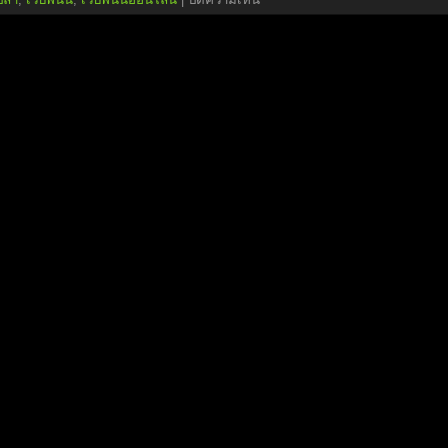
รวม
เรื่อง
ราว
ของ
ผู้
หญิง
สำหรับ
ผู้
หญิง
เพื่อ
คุณ
ผู้
หญิง
แฟชั่น
ผู้
หญิง
ล่าสุด
сайт