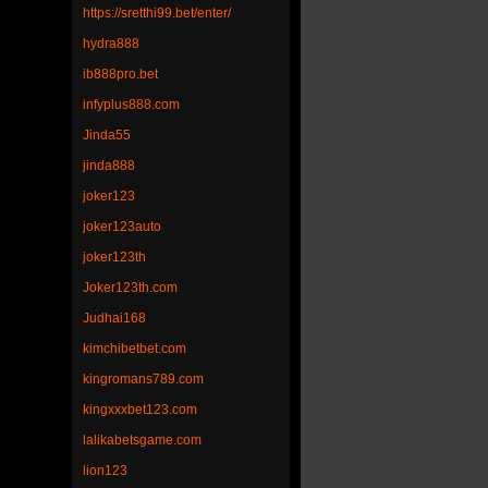
https://sretthi99.bet/enter/
hydra888
ib888pro.bet
infyplus888.com
Jinda55
jinda888
joker123
joker123auto
joker123th
Joker123th.com
Judhai168
kimchibetbet.com
kingromans789.com
kingxxxbet123.com
lalikabetsgame.com
lion123