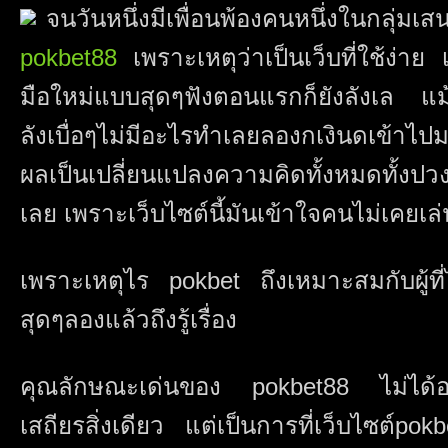
จนวันหนึ่งมีเพื่อนพ้องคนหนึ่งในกลุ่มเ
pokbet88
เพราะเหตุว่าเป็นเว็บที่ใช้ง่
มือใหม่แบบสุดๆฟังตอนแรกก็ยังลังเล แม้
ลังเบื่อๆไม่มีอะไรทำเลยลองกเงินดเข้าไ
ผลเป็นเปลี่ยนแปลงความคิดทั้งหมดทั้งปว
เลย เพราะเว็บไซต์นี้มันเข้าใจคนไม่เคยเล่
เพราะเหตุไร pokbet ถึงเหมาะสมกับผู้ที
สุดๆลองแล้วถึงรู้เรื่อง
คุณลักษณะเด่นของ pokbet88 ไม่ได้อยู่
เสถียรสิ่งเดียว แต่เป็นการที่เว็บไซต์p