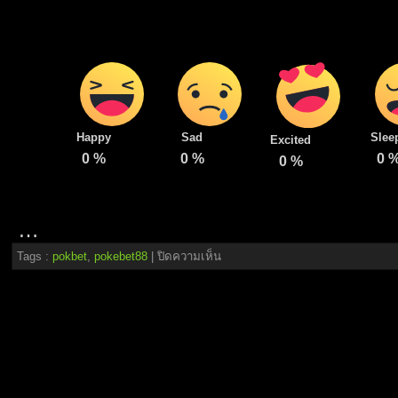
Happy
Sad
Slee
Excited
0
%
0
%
0
0
%
…
บน
Tags :
pokbet
,
pokebet88
|
ปิดความเห็น
เว็บ
แม่
pokebet88
ทดลอง
เล่น
Top
13
by