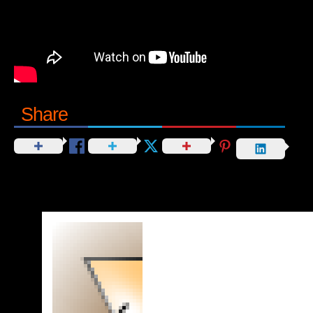
Share