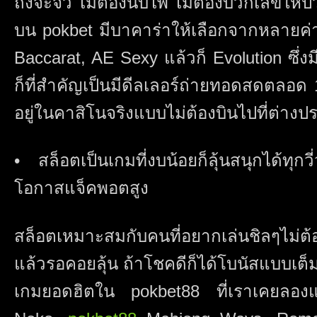
ถึงจะจั่ว ไม่ต้องนับไพ่ ไม่ต้องบวกเลขให้
บน pokbet มีบาคาร่าให้เลือกจากหลายค่
Baccarat, AE Sexy แล้วก็ Evolution ซึ่
ก็ที่สำคัญเป็นมีดีลเลอร์ถ่ายทอดสดตลอด
อยู่ในคาสิโนจริงแบบไม่ต้องบินไปที่ต่างป
• สล็อตเป็นเกมที่งบน้อยก็ลุ้นสนุกได้ทุกวี
โอกาสแจ็คพอตสูง
สล็อตเหมาะสมกับคนที่อยากเล่นชิลๆไม่ต
แล้วรอคอยลุ้น ถ้าโชคดีก็ได้โบนัสแบบเต็
เกมยอดฮิตใน pokbet88 ที่เราเคยลอง