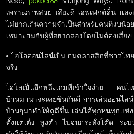
Neko,
pokbet88
Mahjong Ways, Roma
เพราะภาพสวย เสียงดี เอฟเฟกต์ลื่น และท
ไม่ยากเกินความจำเป็นสำหรับคนที่งบน้อย
เหมาะสมกับผู้ที่อยากลองโดยไม่ต้องเสี่ย
• ไฮโลออนไลน์เป็นเกมคลาสสิกที่ชาวไทยรู้
จริง
ไฮโลเป็นอีกหนึ่งเกมที่เข้าใจง่าย คนไ
บ้านมาน่าจะเคยชินกันดี การเล่นออนไลน
บ้านๆมาทำให้ดูดีขึ้น เล่นได้ทุกหนทุกแห
ตั้งแต่เต็ง สูงต่ำ ไปจนกระทั่งโต๊ด ร