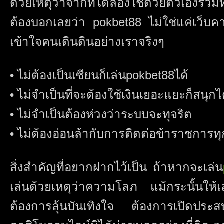
ด้วยเหตุว่าจากที่ได้ลองใช้ด้วยตัวเองรว
ต้องบอกเลยว่า pokbet88 ไม่ใช่แค่เว็บคา
เข้าใจคนเดินดินอย่างเราจริงๆ
• ไม่ต้องเป็นเซียนก็เล่นpokbet88ได้
• ไม่จำเป็นที่จะต้องใช้เงินเยอะแยะก็สนุกไ
• ไม่จำเป็นต้องห่วงว่าระบบจะทุจริต
• ไม่ต้องอ่อนล้ากับการติดต่อข้าราชการท
สิ่งสำคัญที่อยากฝากไว้เป็น ถ้าหากจะเล่น
เล่นด้วยเหตุว่าความโลภ แม้กระนั้นให้เ
ต้องการลุ้นบันเทิงใจ ต้องการเปิดประสบ