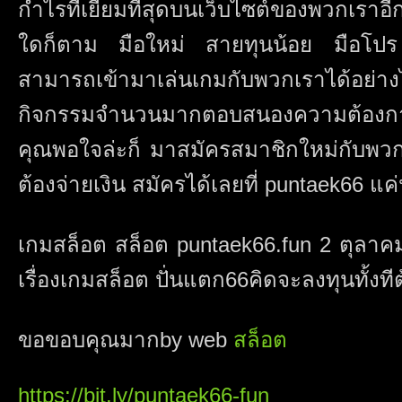
กำไรที่เยี่ยมที่สุดบนเว็บไซต์ของพวกเราอ
ใดก็ตาม มือใหม่ สายทุนน้อย มือโปร ห
สามารถเข้ามาเล่นเกมกับพวกเราได้อย่างไ
กิจกรรมจำนวนมากตอบสนองความต้องกา
คุณพอใจล่ะก็ มาสมัครสมาชิกใหม่กับพวกเร
ต้องจ่ายเงิน สมัครได้เลยที่ puntaek66 แค
เกมสล็อต สล็อต puntaek66.fun 2 ตุลาค
เรื่องเกมสล็อต ปั่นแตก66คิดจะลงทุนทั้งทีต้อ
ขอขอบคุณมากby web
สล็อต
https://bit.ly/puntaek66-fun