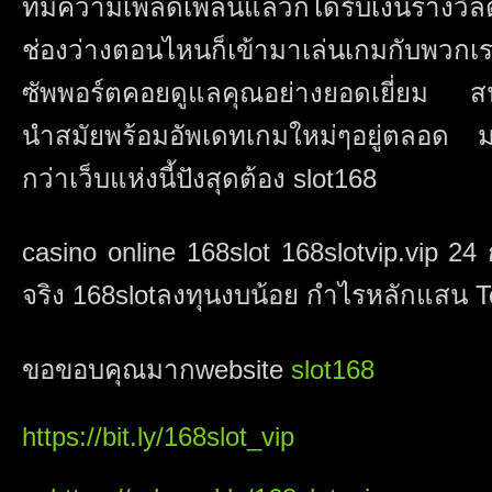
ที่มีความเพลิดเพลินแล้วก็ได้รับเงินรา
ช่องว่างตอนไหนก็เข้ามาเล่นเกมกับพวกเร
ซัพพอร์ตคอยดูแลคุณอย่างยอดเยี่ยม สนุก
นำสมัยพร้อมอัพเดทเกมใหม่ๆอยู่ตลอด มา
กว่าเว็บแห่งนี้ปังสุดต้อง slot168
casino online 168slot 168slotvip.vip 24 
จริง 168slotลงทุนงบน้อย กำไรหลักแสน T
ขอขอบคุณมากwebsite
slot168
https://bit.ly/168slot_vip