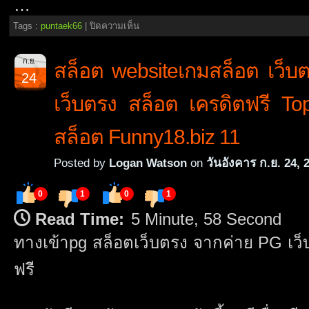
…
บน
Tags :
puntaek66
|
ปิดความเห็น
Puntaek66
2
เว็บ
ก.ย.
สล็อต websiteเกมสล็อต เว็
ลงทุน
24
สล็อต
เว็บตรง สล็อต เครดิตฟรี To
ออนไลน์
ที่
สล็อต Funny18.biz 11
ดี
ที่สุด
Posted by
Logan Watson
on
วันอังคาร ก.ย. 24, 
หา
ราย
ได้
0
1
0
1
เสริม
Read Time:
5 Minute, 58 Second
เงิน
ชัวร์
ทางเข้าpg สล็อตเว็บตรง จากค่าย PG เว
โอน
ไว
ฟรี
บา
คา
ร่า