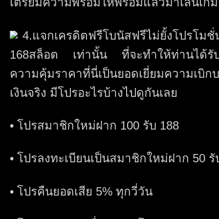
เตรียมความพร้อมให้พร้อมแล้วมาเล่นเกมก
4.แจกเครดิตฟรีโบนัสฟรีไม่ยั้งโปรโมชั่น
168สล็อต เท่านั้น ที่จะทำให้ท่านได้รับ
ความคุ้มราคาที่นี่เป็นยอดเยี่ยมความเบิ
เงินจริง มีโปรอะไรบ้างไปดูกันเลย
• โปรสมาชิกใหม่ฝาก 100 รับ 188
• โปรลงทะเบียนเป็นสมาชิกใหม่ฝาก 50 รั
• โปรคืนยอดเสีย 5% ทุกวี่วัน