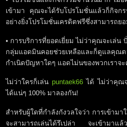
เข้ามา คุณจะได้รับโปรโมชั่นแล้วก็กิจ
อย่างยิ่งโปรโมชั่นเครดิตฟรีซึ่งสามารถยอม
• การบริการที่ยอดเยี่ยม ไม่ว่าคุณจะเล่น
กลุ่มแอดมินคอยช่วยเหลือและก็ดูแลคุณ
กำเนิดปัญหาใดๆ แอดไม่นของพวกเราจะ
ไม่ว่าใครก็เล่น
puntaek66
ได้ ไม่ว่าคุณ
ได้แน่ๆ 100% มาลองกัน!
สำหรับผู้ใดที่กำลังกังวลใจว่า การเข้ามา
จะสามารถเล่นได้รึเปล่า จะเข้ามาแล้วส