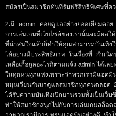
สมัครเป็นสมาชิกทันทีรับฟรีสิทธิพิเศษที่ค
2.มี admin คอยดูแลอย่างยอดเยี่ยมคอย
การเล่นเกมที่เว็บไซต์ของเรานั้นจะมีผลใ
ที่น่าสนใจแล้วก็ทำให้คุณสามารถบันเทิ
ได้อย่างมีประสิทธิภาพ ในเรื่องที่ กำเน
เหลือเกื้อกูลอะไรก็ตามแจ้ง admin ได้เ
ในทุกหนทุกแห่งเพราะว่าพวกเรามีแอดมิ
หมุนเวียนกันมาดูแลสมาชิกทุกคนตลอด 24
ได้รับความบันเทิงเบิกบานรวมทั้งเป็นเว็บซึ
ทำให้สมาชิกสนุกไปกับการเล่นเกมสล็อตอย
ว่าพวกเรามีการเทรนแอดมินอย่างดี ทำให