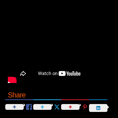
Share