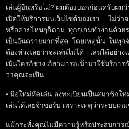
เล่นผู้อื่นหรือไม่? ผมต้องบอกก่อนครับผม
เปิดให้บริการบนเว็บไซต์ของเรา ไม่ว่า
หรือค่ายไหนๆก็ตาม ทุกๆเกมทำงานด้วยระ
เป็นอันตรายมากที่สุด โดยเหตุนั้น ในทุ
ต้องห่วงเลยว่าจะเล่นไม่ได้ เล่นได้อย่าง
เป็นใครก็ช่าง ก็สามารถเข้ามาใช้บริการกั
ว่าคุณจะเป็น
• มือใหม่หัดเล่น ลงทะเบียนเป็นสมาชิกใ
เล่นได้เลยจ้าขอรับ เพราะเหตุว่าระบบเกม
แม้กระทั่งคุณไม่มีความรู้หรือประสบการ