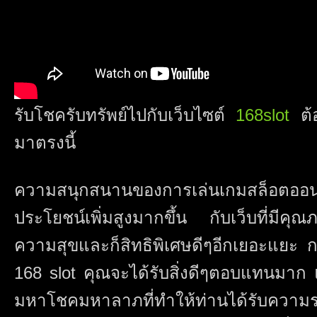
รับโชครับทรัพย์ไปกับเว็บไซต์
168slot
ต้อ
มาตรงนี้
ความสนุกสนานของการเล่นเกมสล็อตออนไลน
ประโยชน์เพิ่มสูงมากขึ้น กับเว็บที่มีคุ
ความสุขและก็สิทธิพิเศษดีๆอีกเยอะแยะ กล่
168 slot คุณจะได้รับสิ่งดีๆตอบแทนมาก แล
มหาโชคมหาลาภที่ทำให้ท่านได้รับความระ