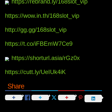
https://rebrand.ly/168slot_vip
https://wow.in.th/168slot_vip
http://gg.gg/168slot_vip
https://t.co/iFBEmW7Ce9
https://shorturl.asia/rGz0x
https://cutt.ly/UeIUk4iK
Share