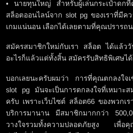
• นายทุนใหญ่ สำหรับผู้เล่นกระเป๋าดกที่
สล็อตออนไลน์จาก slot pg ของเราที่มีคว
เกมแน่นอน เลือกได้เลยตามที่คุณปรารถ
สมัครสมาชิกใหม่กับเรา สล็อต ได้แล้ววัน
อะไรก็แล้วแต่ทั้งสิ้น สมัครรับสิทธิพิเศษได
บอกเลยนะครับผมว่า การที่คุณตกลงใจเข้
slot pg มันจะเป็นการตกลงใจที่เหมาะสม
ครับ เพราะเว็บไซต์ สล็อต66 ของพวกเรานั
บริการมานาน มีสมาชิกมากกว่า 500,0
วางใจรวมทั้งความปลอดภัยสูง เพื่อคุณไ