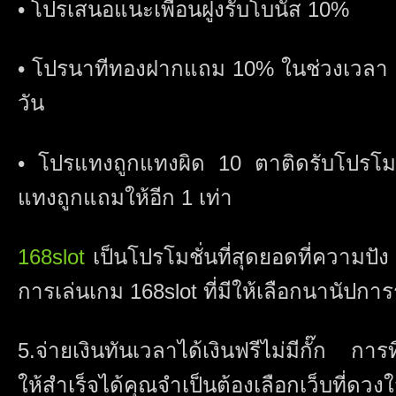
• โปรเสนอแนะเพื่อนฝูงรับโบนัส 10%
• โปรนาทีทองฝากแถม 10% ในช่วงเวลา 11
วัน
• โปรแทงถูกแทงผิด 10 ตาติดรับโปรโม
แทงถูกแถมให้อีก 1 เท่า
168slot
เป็นโปรโมชั่นที่สุดยอดที่ความปั
การเล่นเกม 168slot ที่มีให้เลือกนานัปกา
5.จ่ายเงินทันเวลาได้เงินฟรีไม่มีกั๊ก กา
ให้สำเร็จได้คุณจำเป็นต้องเลือกเว็บที่ดวง