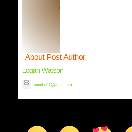
About Post Author
Logan Watson
seoaba01@gmail.com