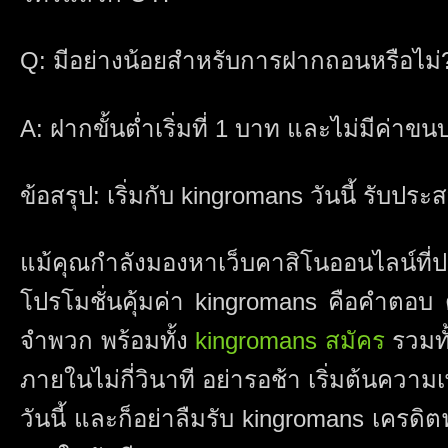
Q: มีอย่างน้อยสำหรับการฝากถอนหรือไม่
A: ฝากขั้นต่ำเริ่มที่ 1 บาท และไม่มีค่
ข้อสรุป: เริ่มกับ kingromans วันนี้ รับ
แม้คุณกำลังมองหาเว็บคาสิโนออนไลน์ที่
โปรโมชั่นคุ้มค่า kingromans คือคำตอบ 
จำพวก พร้อมทั้ง
kingromans สมัคร
รวมทั
ภายในไม่กี่วินาที อย่ารอช้า เริ่มต้นความ
วันนี้ และก็อย่าลืมรับ kingromans เครดิตฟ