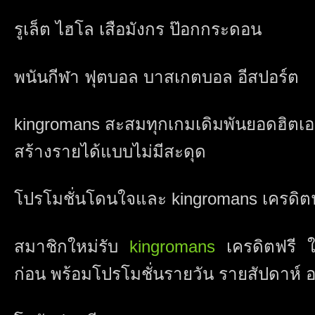
รูเล็ต ไฮโล เสือมังกร ป๊อกกระดอน
พนันกีฬา ฟุตบอล บาสเกตบอล อีสปอร์ต
kingromans สะสมทุกเกมเดิมพันยอดฮิตเอา
สร้างรายได้แบบไม่มีสะดุด
โปรโมชั่นโดนใจและ kingromans เครดิต
สมาชิกใหม่รับ
kingromans
เครดิตฟรี ใ
ก่อน พร้อมโปรโมชั่นรายวัน รายสัปดาห์ อ