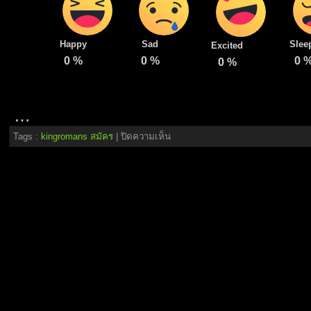
Happy
Sad
Slee
Excited
0
%
0
%
0
0
%
…
บน
Tags :
kingromans สมัคร
|
ปิดความเห็น
kingromans
30
September
kingromans
เครดิต
ฟรี
รวม
เกม
เดิม
พัน
โบนัส
เยอะ
ลุ้น