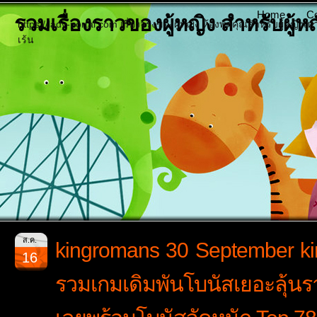
Home
Co
รวมเรื่องราวของผู้หญิง สำหรับผู้หญิ
https://lady-portal.com เรื่องจริงของผู้หญิง ห้องพูดคุณสำหรับผู้หญิงเท
เร้น
ส.ค.
kingromans 30 September ki
16
รวมเกมเดิมพันโบนัสเยอะลุ้นรางว