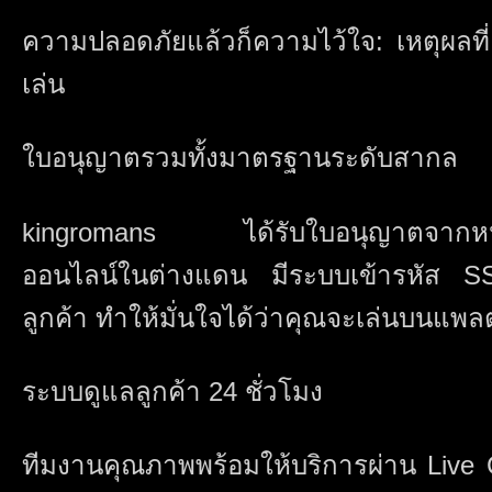
ความปลอดภัยแล้วก็ความไว้ใจ: เหตุผลที
เล่น
ใบอนุญาตรวมทั้งมาตรฐานระดับสากล
kingromans ได้รับใบอนุญาตจากหน่
ออนไลน์ในต่างแดน มีระบบเข้ารหัส SSL 
ลูกค้า ทำให้มั่นใจได้ว่าคุณจะเล่นบนแพล
ระบบดูแลลูกค้า 24 ชั่วโมง
ทีมงานคุณภาพพร้อมให้บริการผ่าน Live C