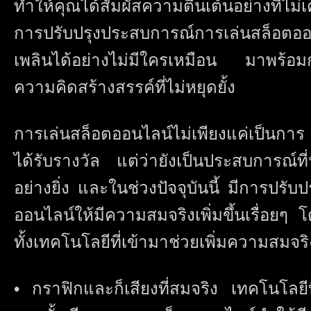
ทำให้คุณได้สัมผัสความตื่นเต้นอย่างที่ไม่เ
การปรับปรุงประสบการณ์การเล่นสล็อตออน
เพลินได้อย่างไม่มีใครเหมือน มาพร้อมกั
ความคิดสร้างสรรค์ที่ไม่หยุดยั้ง
การเล่นสล็อตออนไลน์ไม่เพียงแค่เป็นการ
ได้รับรางวัล แต่ว่ายังเป็นประสบการณ์ที
อย่างยิ่ง และในช่วงปัจจุบันนี้ มีการปร
ออนไลน์ให้มีความสมจริงเพิ่มขึ้นเรื่อย
ทั้งเทคโนโลยีที่เข้ามาช่วยเพิ่มความสมจ
• กราฟิกและก็เสียงที่สมจริง เทคโนโลยี