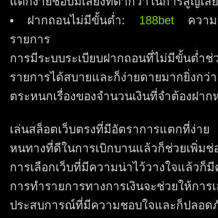
แตกง่ายชอบมีเสี่ยงที่ต่ำกว่าในการสูญเสีย
• ฝากถอนไม่มีขั้นต่ำ:
188bet
ความสบ
รายการ
การมีระบบระเบียบฝากถอนที่ไม่มีขั้นต่ำช
รายการได้สบายและก็ง่ายดายมากยิ่งกว่า
ตระหนกเรื่องของจำนวนเงินที่จำต้องฝาก
เล่นสล็อตเว็บตรงที่มีอัตราการแตกที่ง่
หนทางที่ดีในการเบิกบานแล้วก็ช่วยเพิ่ม
การเลือกเว็บที่มีความน่าไว้วางใจแล้วก็
การทำรายการทางการเงินจะช่วยให้การเล
ประสบการณ์ที่มีความชอบใจและก็ปลอดภ