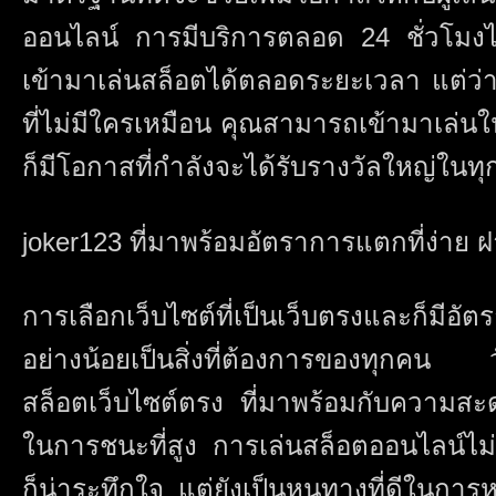
ออนไลน์ การมีบริการตลอด 24 ชั่วโมงไม
เข้ามาเล่นสล็อตได้ตลอดระยะเวลา แต่ว่
ที่ไม่มีใครเหมือน คุณสามารถเข้ามาเล่
ก็มีโอกาสที่กำลังจะได้รับรางวัลใหญ่ในทุก
joker123 ที่มาพร้อมอัตราการแตกที่ง่าย ฝ
การเลือกเว็บไซต์ที่เป็นเว็บตรงและก็มีอั
อย่างน้อยเป็นสิ่งที่ต้องการของทุกคน ว
สล็อตเว็บไซต์ตรง ที่มาพร้อมกับความสะ
ในการชนะที่สูง การเล่นสล็อตออนไลน์ไม่เ
ก็น่าระทึกใจ แต่ยังเป็นหนทางที่ดีในการ