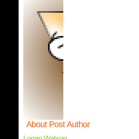
About Post Author
Logan Watson