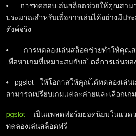
• การทดสอบเล่นสล็อตช่วยให้คุณสา
ประมาณสำหรับเพื่อการเล่นได้อย่างมีประส
ตังค์จริง
• การทดลองเล่นสล็อตช่วยทำให้คุณ
เพื่อหาเกมที่เหมาะสมกับสไตล์การเล่นของ
• pgslot ให้โอกาสให้คุณได้ทดลองเล่
สามารถเปรียบเกมแต่ละค่ายและเลือกเกมท
pgslot
เป็นแพลตฟอร์มยอดนิยมในแวดวง
ทดลองเล่นสล็อตฟรี