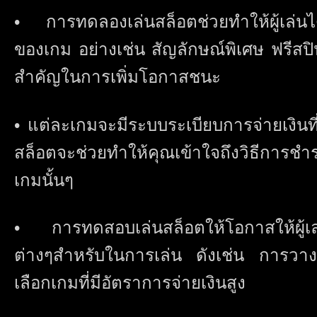
• การทดลองเล่นสล็อตช่วยทำให้ผู้เล่นได้
ของเกม อย่างเช่น สัญลักษณ์พิเศษ ฟรีสปิน 
สำคัญในการเพิ่มโอกาสชนะ
• แต่ละเกมจะมีระบบระเบียบการจ่ายเงินท
สล็อตจะช่วยทำให้คุณเข้าใจถึงวิธีการชำ
เกมนั้นๆ
• การทดสอบเล่นสล็อตให้โอกาสให้ผู้เ
ต่างๆสำหรับในการเล่น ดังเช่น การวางเ
เลือกเกมที่มีอัตราการจ่ายเงินสูง