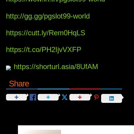
http://gg.gg/pgslot99-world
https://cutt.ly/Rem0HqLS
https://t.co/PH2IjvVXFP
https://shorturl.asia/8UfAM
Share