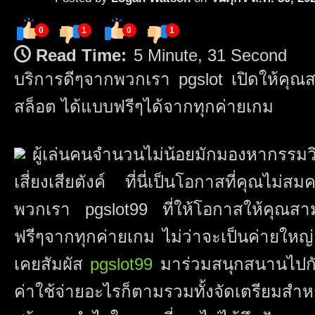
ใหม่
สล็อต888
0
1
0
1
เครดิต
Read Time:
5 Minute, 31 Second
ฟรี
Top
บริการดีๆจากพวกเรา pgslot เปิดให้ค
89
by
Corrine
สล็อต ได้แบบฟรีๆได้จากทุกค่ายเกม
jinda888
jinda888.ai
24
ผู้เล่นคนจำนวนไม่น้อยมักมองหากรรมวิ
เสี่ยงเสียตังค์ ที่นี่เป็นโอกาสที่คุณไ
พวกเรา pgslot99 ที่ให้โอกาสให้คุณส
ฟรีๆจากทุกค่ายเกม ไม่ว่าจะเป็นค่ายใหญ่ 
เคยสัมผัส
pgslot99
มาร่วมสนุกสนานไปกับ
ค่าใช้จ่ายอะไรก็ตามรวมทั้งจัดเตรียมสำหรั