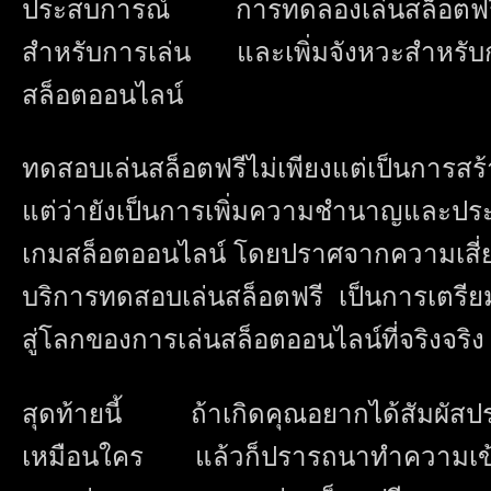
ประสบการณ์ การทดลองเล่นสล็อตฟรีจะ
สำหรับการเล่น และเพิ่มจังหวะสำหรับ
สล็อตออนไลน์
ทดสอบเล่นสล็อตฟรีไม่เพียงแต่เป็นการสร้าง
แต่ว่ายังเป็นการเพิ่มความชำนาญและประ
เกมสล็อตออนไลน์ โดยปราศจากความเสี่ยง
บริการทดสอบเล่นสล็อตฟรี เป็นการเตรีย
สู่โลกของการเล่นสล็อตออนไลน์ที่จริงจริง
สุดท้ายนี้ ถ้าเกิดคุณอยากได้สัมผัสปร
เหมือนใคร แล้วก็ปรารถนาทำความเ