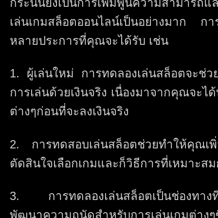
กระนั้นยังเป็นการเพิ่มพูนความสามารถ
เล่นเกมสล็อตออนไลน์เป็นอย่างมาก กา
หลายประการที่คุณจะได้รับ เช่น
1. ผู้เล่นใหม่ การทดลองเล่นสล็อตจะช่
การเล่นด้วยเงินจริง เนื่องมาจากคุณจะไ
ต่างๆก่อนที่จะลงเงินจริง
2. การทดสอบเล่นสล็อตช่วยทำให้คุณเพิ่ม
ตัดสินใจเลือกเกมและก็วิธีการที่เหมาะสม
3. การทดลองเล่นสล็อตเป็นช่องทางที่ดีส
พัฒนาความถนัดสำหรับการเล่นเกมต่างๆซึ