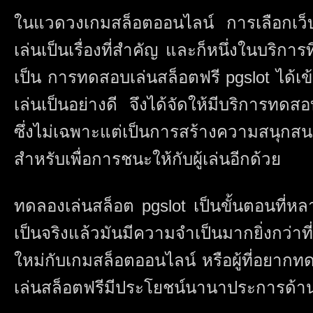
ในแวดวงเกมสล็อตออนไลน์ การเลือกเว็บไซต
เล่นเป็นเรื่องที่สำคัญ และก็หนึ่งในบริกา
เป็น การทดสอบเล่นสล็อตฟรี pgslot ได้เข
เล่นเป็นอย่างดี จึงได้จัดให้มีบริการทด
ซึ่งไม่เฉพาะแต่เป็นการสร้างความสนุกสน
สำหรับเพื่อการชนะให้กับผู้เล่นอีกด้วย
ทดลองเล่นสล็อต pgslot เป็นขั้นตอนที่
เป็นจริงแล้วมันมีความจำเป็นมากยิ่งกว่าท
ใหม่กับเกมสล็อตออนไลน์ หรือผู้ที่อยา
เล่นสล็อตฟรีมีประโยชน์นานาประการด้าน 