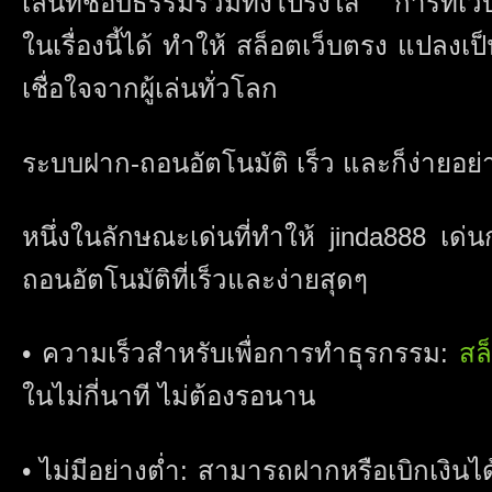
เล่นที่ชอบธรรมรวมทั้งโปร่งใส การที่เ
ในเรื่องนี้ได้ ทำให้ สล็อตเว็บตรง แปลงเป็
เชื่อใจจากผู้เล่นทั่วโลก
ระบบฝาก-ถอนอัตโนมัติ เร็ว และก็ง่ายอย่า
หนึ่งในลักษณะเด่นที่ทำให้ jinda888 เด่น
ถอนอัตโนมัติที่เร็วและง่ายสุดๆ
• ความเร็วสำหรับเพื่อการทำธุรกรรม:
สล
ในไม่กี่นาที ไม่ต้องรอนาน
• ไม่มีอย่างต่ำ: สามารถฝากหรือเบิกเงิ