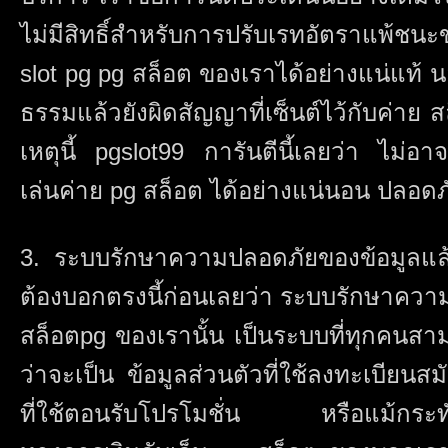
ไม่มีสิทธิ์สำหรับการปรับเรทอัตราแพ้ชน
slot pg pg สล็อต ของเราได้อย่างแน่แท้ 
ธรรมแล้วยังผิดสัญญาที่เซ็นต์ไว้กับค่าย ส
เหตุนี้ pgslot99 การันตีนี้เลยว่า ไม่อ
เล่นค่าย pg สล็อต ได้อย่างแน่นอน ปลอดภ
3. ระบบรักษาความปลอดภัยของข้อมูลแล้
ต้องบอกตรงนี้ก่อนเลยว่า ระบบรักษาความ
สล็อตpg ของเรานั้น เป็นระบบที่ทุกคนสามา
ว่าจะเป็น ข้อมูลส่วนตัวที่ใช้ลงทะเบียนส
ที่ใช้ตอนรับโปรโมชั่น หรือแม้กระทั่