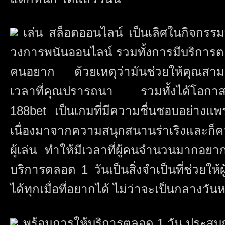
เล่น สล็อตออนไลน์ เป็นเลิศในกิจกรรมที
วงการพนันออนไลน์ รวมทั้งการมีบริการตลอ
คนอยาก ด้วยเหตุว่ามันช่วยให้คุณสาม
เวลาที่คุณปรารถนา รวมทั้งได้โอกาสท
188bet เป็นเกมที่มีความชื่นชอบอย่างแ
เนื่องมาจากความสนุกสนานร่าเริงและก็ควา
ผู้เล่น ทำให้มีเวลาที่ผู้คนจำนวนมากอยา
บริการตลอด 1 วันเป็นสิ่งจำเป็นที่ช่วยให้
ได้ทุกเมื่อที่อยากได้ ไม่ว่าจะเป็นกลางวั
พร้อมการให้บริการตลอด 1 วัน ประสบกา