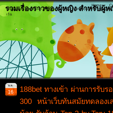
Home
Co
รวมเรื่องราวของผู้หญิง สำหรับผู้หญิ
https://lady-portal.com เรื่องจริงของผู้หญิง ห้องพูดคุณสำหรับผู้หญิงเท
เร้น
พ.ค.
188bet ทางเข้า ผ่านการรับร
16
300 หน้าเว็บทันสมัยทดลองเล