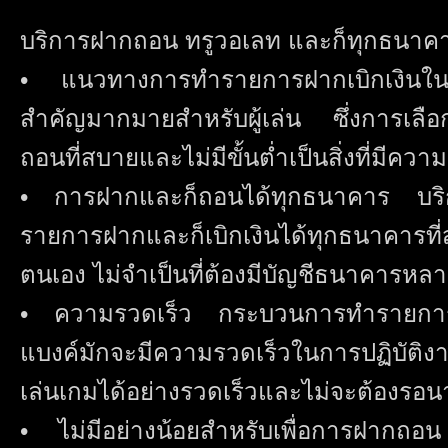
บริการฝากถอน ทรูวอเลท และก็ทุกธนาคาร
• แนวทางการทำรายการฝากเบิกเงินในเว็บ
สำคัญมากมายสำหรับผู้เล่น ซึ่งการเลือก
ถอนที่สบายและไม่มีขั้นต่ำเป็นสิ่งที่มีควา
• การฝากและก็ถอนได้ทุกธนาคาร บริการ
รายการฝากและก็เบิกเงินได้ทุกธนาคาร
ตนเอง ไม่จำเป็นที่ต้องมีบัญชีธนาคารหลา
• ความรวดเร็ว กระบวนการทำรายการฝ
แบงค์มักจะมีความรวดเร็วในการปฏิบัติง
เล่นเกมได้อย่างรวดเร็วและไม่จะต้องรอ
• ไม่มีอย่างน้อยสำหรับเพื่อการฝากถอน 