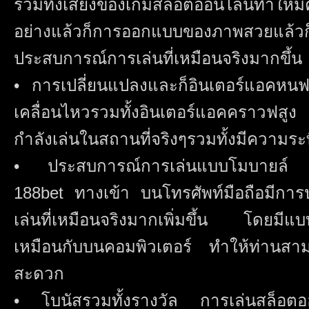
รวมทั้งเสียงของเกมสล็อตออนไลน์ทำให้มี
อย่างแล้วก็การออกแบบของภาพสวยแล้ว
ประสบการณ์การเล่นที่เหมือนจริงมากขึ้น
• การเปลี่ยนแปลงและก็อินเตอร์แอคหนฟ
เคลื่อนไหวรวมทั้งอินเตอร์แอคคราวฟสู
กำลังเล่นในสถานที่จริงๆรวมทั้งมีความระทึก
• ประสบการณ์การเล่นแบบโมบายล์ เว็บ
188bet ทางเข้า บนโทรศัพท์มือถือมีการ
เล่นที่เหมือนจริงมากเพิ่มขึ้น โดยมีแบ
เหมือนกับบนคอมพิวเตอร์ ทำให้ท่านสาม
สะดวก
• โบนัสรวมทั้งรางวัล การเล่นสล็อตอ