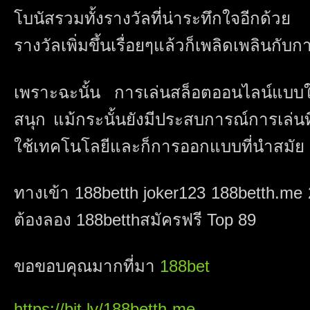
โบนัสรวมทั้งรางวัลที่น่าระทึกใจอีกด้
รางวัลเพิ่มขึ้นเรื่อยๆแล้วก็เพลิดเพลินกับกา
เพราะฉะนั้น การเล่นสล็อตออนไลน์แบบใหม
สนุก แม้กระนั้นยังมีประสบการณ์การเล่นที่
ใช้เทคโนโลยีและก็การออกแบบที่นำสมัย
ทางเข้า 188betth joker123 188betth.me
ต้องลอง 188betthสมัครฟรี Top 89
ขอขอบคุณมากที่มา
188bet
https://bit.ly/188betth-me