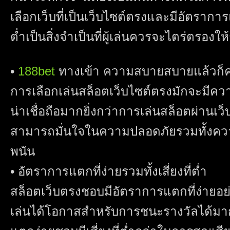
เลือกเว็บที่เป็นเว็บไซต์ตรงและมีอัตราก
ต่ำเป็นสิ่งจำเป็นที่ผู้เล่นควรจะไตร่ตรอง
•
188bet
ทางเข้า ความสบายสบายแล้วก็ค
การเลือกเล่นสล็อตเว็บไซต์ตรงมักจะม
น่าเชื่อถือมากยิ่งกว่าการเล่นสล็อตผ่านเว็บไ
สามารถมั่นใจในความปลอดภัยรวมทั้งคว
พนัน
• อัตราการแตกที่ง่ายรวมทั้งเสี่ยงที่ต่ำ
สล็อตเว็บตรงชอบมีอัตราการแตกที่ง่ายอย่างย
เล่นได้โอกาสสำหรับการชนะรางวัลได้มากขึ