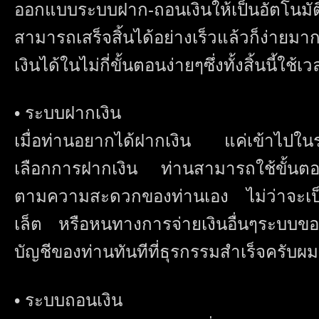
ออกแบบระบบฝาก-ถอนเงินให้เป็นอัตโนม
สามารถเสร็จสิ้นได้อย่างเร็วแล้วก็ง่า
เงินได้ในไม่กี่ขั้นตอนง่ายๆซึ่งทั้งสิ้นนี้ใ
• ระบบฝากเงิน
เมื่อท่านอยากได้ฝากเงิน แค่เข้าไปใน
เลือกการฝากเงิน ท่านสามารถใช้ขั้นต
ตามความสะดวกของท่านเอง ไม่ว่าจะเ
เล็ต หรือหนทางการจ่ายเงินอื่นๆระบบข
บัญชีของท่านทันทีที่ธุรกรรมสำเร็จครับผม
• ระบบถอนเงิน