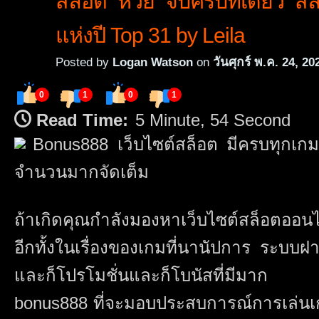
สล็อต หวย จบครบที่เดียว สล
แห่งปี Top 31 by Leila
Posted by
Logan Watson
on
วันศุกร์ พ.ค. 24, 20
0
1
0
1
Read Time:
5 Minute, 54 Second
Bonus888 เว็บไซต์สล็อต มีครบทุกเกม 
จำนวนมากจัดเต็ม
ถ้าเกิดคุณกำลังมองหาเว็บไซต์สล็อตออนไ
อีกทั้งในเรื่องของเกมที่นานัปการ ระบบฝาก
และก็โปรโมชั่นและก็โบนัสที่มีมาก ไ
bonus888 ที่จะมอบประสบการณ์การเล่นเกม