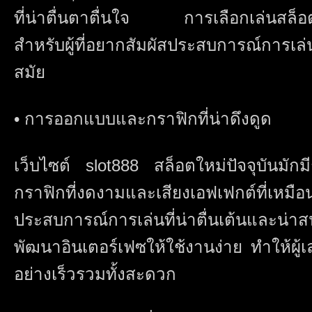
ที่น่าตื่นตาตื่นใจ การเลือกเล่นสล็อตเว
สำหรับผู้ที่อยากสัมผัสประสบการณ์การเล่
สมัย
• การออกแบบและกราฟิกที่น่าดึงดูด
เว็บไซต์ slot888 สล็อตใหม่ปัจจุบันมักมี
กราฟิกที่งดงามและเสียงเอฟเฟกต์ที่เหม
ประสบการณ์การเล่นที่น่าตื่นเต้นและน่าส
พัฒนาอินเตอร์เฟซให้ใช้งานง่าย ทำให้ผู้
อย่างเร็วรวมทั้งสะดวก