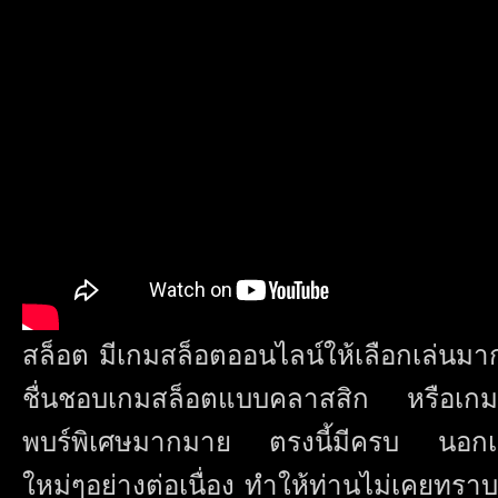
สล็อต มีเกมสล็อตออนไลน์ให้เลือกเล่นมา
ชื่นชอบเกมสล็อตแบบคลาสสิก หรือเกมสล็
พบร์พิเศษมากมาย ตรงนี้มีครบ นอกเหน
ใหม่ๆอย่างต่อเนื่อง ทำให้ท่านไม่เคยทรา