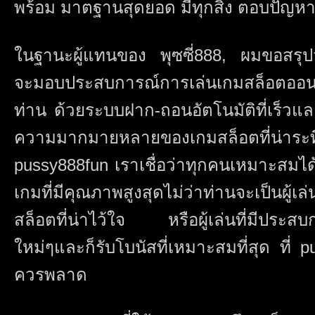
พร้อม มาตฐานสุดยอด มีทุกสิ่ง ตอบปัญหาทุก
ในฐานะผู้แทนของ พุซซี่888, ผมขอสรุปว่า
จะมอบประสบการณ์การเล่นเกมสล็อตออนไลน์ที
ท่าน ด้วยระบบฝาก-ถอนอัตโนมัติที่เร็วแล
ความมากมายหลายของเกมสล็อตที่น่าระทึกใจ
pussy888fun เราเชื่อว่าทุกคนเหมาะสมได้
เกมที่มีคุณภาพสูงสุดไม่ว่าท่านจะเป็นผู้เ
สล็อตที่น่าไว้ใจ หรือผู้เล่นที่มีประ
ใหม่ๆและก็รับโบนัสที่เหมาะสมที่สุด ที่ 
ควรพลาด