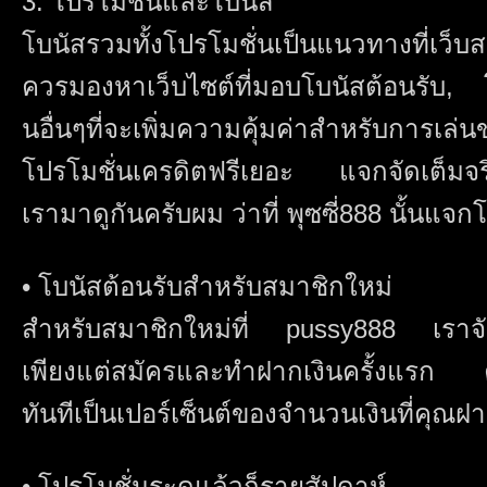
3. โปรโมชั่นและโบนัส
โบนัสรวมทั้งโปรโมชั่นเป็นแนวทางที่เว็บส
ควรมองหาเว็บไซต์ที่มอบโบนัสต้อนรับ, 
นอื่นๆที่จะเพิ่มความคุ้มค่าสำหรับการเ
โปรโมชั่นเครดิตฟรีเยอะ แจกจัดเต็มจริงๆ
เรามาดูกันครับผม ว่าที่ พุซซี่888 นั้นแจกโ
• โบนัสต้อนรับสำหรับสมาชิกใหม่
สำหรับสมาชิกใหม่ที่ pussy888 เราจัดแ
เพียงแต่สมัครและทำฝากเงินครั้งแรก คุ
ทันทีเป็นเปอร์เซ็นต์ของจำนวนเงินที่คุณฝ
• โปรโมชั่นระดูแล้วก็รายสัปดาห์