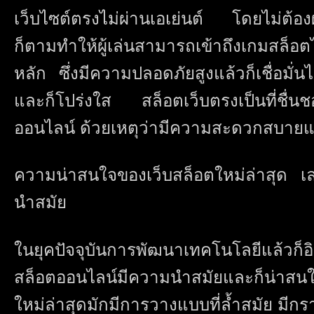
เว็บไซต์ตรงไม่ผ่านเอเย่นต์ โดยไม่ต้อง
ก็ตามทำให้ผู้เล่นสามารถเข้าถึงเกมสล็อต
หลัก ซึ่งมีความปลอดภัยสูงแล้วก็เชื่อมั่น
และก็โปร่งใส สล็อตเว็บตรงเป็นที่ชื่น
ออนไลน์ ด้วยเหตุว่ามีความสะดวกสบายและก
ความน่าสนใจของเว็บสล็อตใหม่ล่าสุด เล
นำสมัย
ในยุคปัจจุบันการพัฒนาเทคโนโลยีแล้วก็อิ
สล็อตออนไลน์มีความนำสมัยและก็น่าสนใ
ใหม่ล่าสุดมักมีการวางแบบที่ล้ำสมัย มีกรา