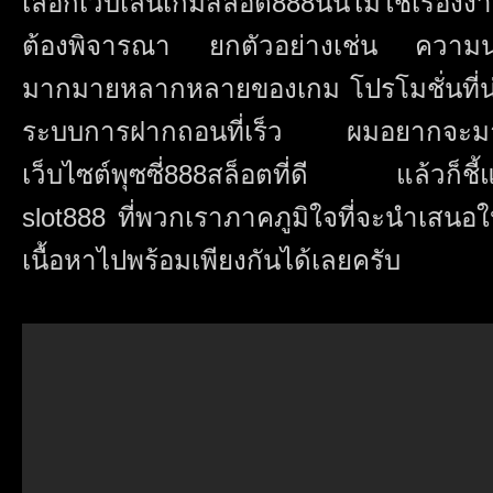
เลือกเว็บเล่นเกมสล็อต888นั้นไม่ใช่เรื่องง
ต้องพิจารณา ยกตัวอย่างเช่น ความน่
มากมายหลากหลายของเกม โปรโมชั่นที่น่าด
ระบบการฝากถอนที่เร็ว ผมอยากจะมา
เว็บไซต์พุซซี่888สล็อตที่ดี แล้วก็ชี้แนะ
slot888 ที่พวกเราภาคภูมิใจที่จะนำเสนอให
เนื้อหาไปพร้อมเพียงกันได้เลยครับ