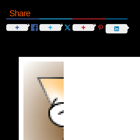
Share