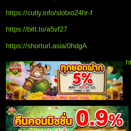
https://cutly.info/slotxo24hr-f
https://bitt.to/a5vf27
https://shorturl.asia/0hdgA
h