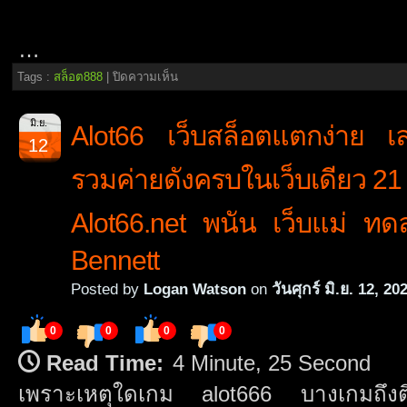
…
บน
Tags :
สล็อต888
|
ปิดความเห็น
คา
สิ
มิ.ย.
Alot66 เว็บสล็อตแตกง่าย เ
โน
12
ออนไลน์
รวมค่ายดังครบในเว็บเดียว 21 
สล็อต888
สล็อต
ค่าย
Alot66.net พนัน เว็บแม่ ท
ใหญ่
มี
Bennett
ค่าย
ไหน
Posted by
Logan Watson
on
วันศุกร์ มิ.ย. 12, 20
น่า
เล่น
0
0
0
0
บ้าง
Read Time:
4 Minute, 25 Second
และ
ต่าง
เพราะเหตุใดเกม alot666 บางเกมถึงติ
จาก