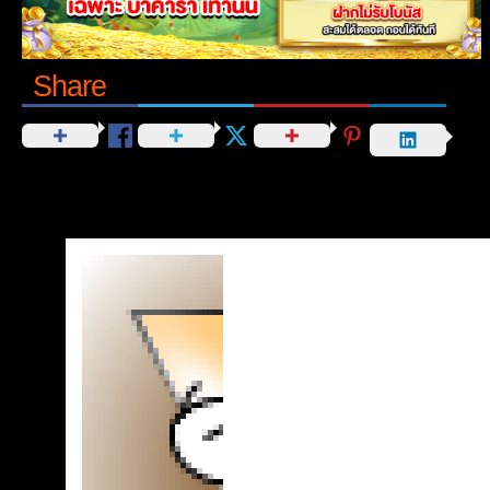
Share