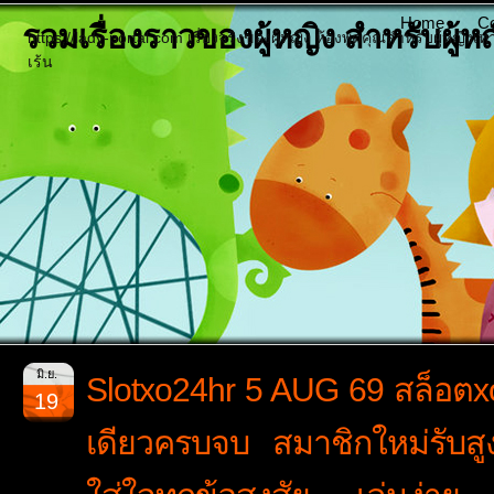
Home
Co
รวมเรื่องราวของผู้หญิง สำหรับผู้หญิ
https://lady-portal.com เรื่องจริงของผู้หญิง ห้องพูดคุณสำหรับผู้หญิงเท
เร้น
มิ.ย.
Slotxo24hr 5 AUG 69 สล็อตx
19
เดียวครบจบ สมาชิกใหม่รับส