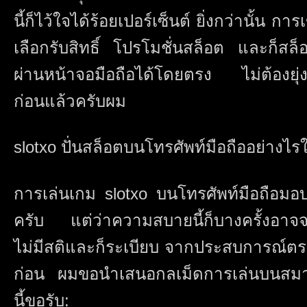
นี้ก็ไว้ใจได้ร้อยเปอร์เซ็นต์ ยิ่งกว่านั้น 
เลือกรับสิทธิ์ โปรโมชั่นสล็อต และก็สล
ผ่านหน้าจอมือถือได้โดยตรง ไม่ต้องยุ่
ก่อนแล้วครับผม
slotxo ปั่นสล็อตบนโทรศัพท์มือถืออย่างไรใ
การเล่นเกม slotxo บนโทรศัพท์มือถือมอ
ครับ แต่ว่าความสบายนี้ก็บางครั้งอา
ไม่มีสติและก็ระเบียบ จากประสบการณ์ตรงท
ก่อน ผมขอนำเสนอกลเม็ดการเล่นบนสมาร์ท
นี้ขอรับ: