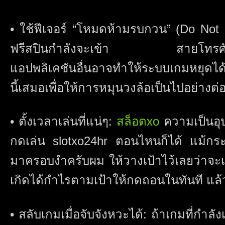
• ใช้ฟีเจอร์ “โหมดห้ามรบกวน” (Do Not 
ฟรีสปินกำลังจะเข้า สายโทรศัพท์เ
แอปพลิเคชันอื่นอาจทำให้ระบบเกมหยุดได้
นี้เสมอเพื่อให้การหมุนวงล้อเป็นไปอย่างต่อเน
• ตั้งเวลาเล่นที่แน่ๆ:
สล็อตxo
ความเป็นอุ
กดเล่น slotxo24hr ตอนไหนก็ได้ แม้กระน
มาครอบงำครับผม ให้วางเป้าไว้เลยว่าจะเ
เกิดได้กำไรตามเป้าให้กดถอนในทันที แล
• สลับเกมเมื่อจับจังหวะได้: ถ้าเกมที่กำลังเ