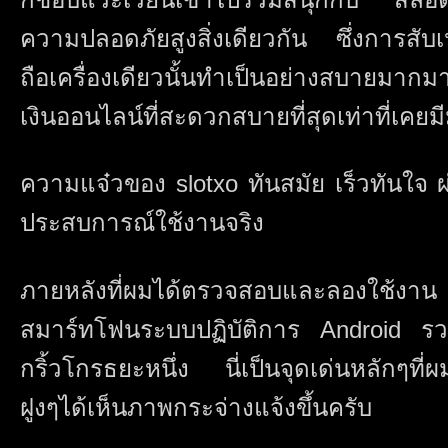
ความปลอดภัยสูงสิ่งเดียวกัน ซึ่งการสั
ถือเครื่องเดียวนั้นทำเป็นอย่างสบายมาก
เงินออนไลน์ที่สะดวกสบายที่สุดเท่าที่เคย
ความแจ๋วของ slotxo ทันสมัย เร็วทันใจ 
ประสบการณ์ใช้งานจริง
ภายหลังที่ผมได้ตรวจสอบและลองใช้งาน sl
สมาร์ทโฟนระบบปฏิบัติการ Android รวมทั
กริ้วโกรธยะหนึ่ง นี่เป็นจุดเด่นหลักๆที่
ฝูงๆได้เห็นภาพกระจ่างแจ้งขึ้นครับ