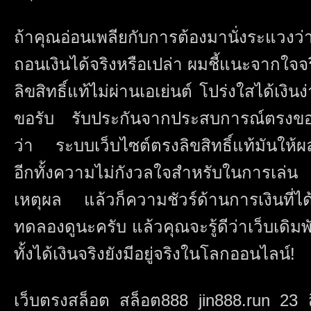
ถ้าคุณอ่อนเพลียกับการต้องมานั่งระแว
ถอนเงินได้จริงหรือเปล่า ผมชี้แนะจากใจจ
ลิขสิทธิ์แท้ไม่ผ่านเอเย่นต์ โปร่งใสได้เงิน
ขอรับ รับประกันจากประสบการณ์ตรงของ
ว่า ระบบเว็บไซต์ตรงลิขสิทธิ์แท้มันให้ผลล
อีกทั้งความไม่กังวลใจสำหรับในการเล่
เหตุผล แล้วก็ความชัวร์ด้านการเงินที่ได
ทดลองดูนะครับ แล้วคุณจะรู้ดีว่าเว็บเดิมพ
ทั้งได้เงินจริงยังมีอยู่จริงในโลกออนไลน์!
เว็บตรงสล็อต สล็อต888 jin888.run 2