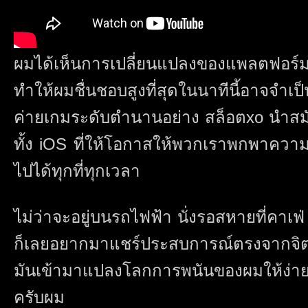
ผมได้เห็นการเปลี่ยนแปลงของแพลตฟอร์
ทำให้ผมชื่นชอบสูงที่สุดในนาทีนี้อาจจำเ
ค่ายเกมระดับตำนานอย่าง สล็อตxo นำสมั
ทั้ง iOS ที่ให้โอกาสให้พวกเราพกพาค
ไปได้ทุกที่ทุกเวลา
ไม่ว่าจะอยู่บนรถไฟฟ้า นั่งรอสหายที่คาเฟ่ 
ก็เลยอยากมาแชร์ประสบการณ์ตรงจากจิตใจผ
มันเข้ามาแปลงโลกการพนันของผมให้ง่าย
ครับผม