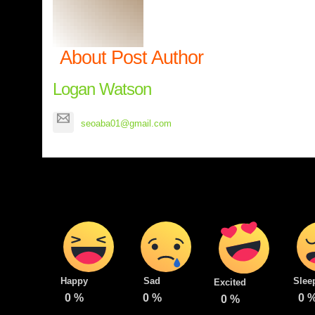
About Post Author
Logan Watson
seoaba01@gmail.com
Happy
Sad
Slee
Excited
0
%
0
%
0
0
%