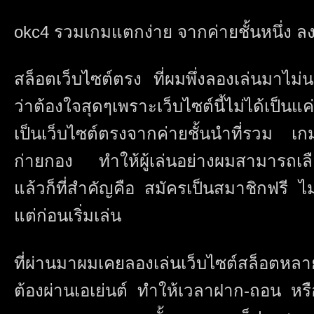
okc4 รวมเกมแตกง่าย จากค่ายชั้นหนึ่ง ล
สล็อตเว็บไซต์ตรง ที่ผมพึ่งลองเล่นมาไม
ว่าต้องใจสุดๆเพราะเว็บไซต์นี้ไม่ได้เป็นแ
เป็นเว็บไซต์ตรงจากค่ายชั้นนำที่รวม 
ก่ายกอง ทำให้ผู้เล่นอย่างผมสามารถเ
แล้วก็ที่สำคัญคือ สมัครเป็นสมาชิกฟรี ไม่
แต่ก่อนเริ่มเล่น
ที่ผ่านมาผมเคยลองเล่นเว็บไซต์สล็อต
ต้องผ่านเอเย่นต์ ทำให้เวลาฝาก-ถอน หร