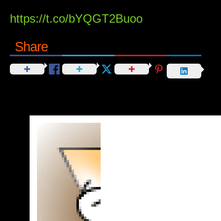
https://t.co/bYQGT2Buoo
Share