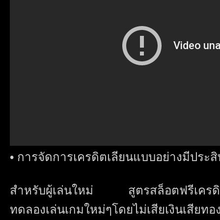
• การจัดการเครดิตเลียนแบบอย่างมีประส
สำหรับผู้เล่นใหม่ สูตรสล็อตฟรีเครด
ทดลองเล่นเกมใหม่ๆโดยไม่เสียเงินเสียทอ