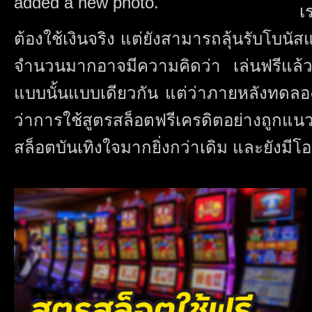
เ
ต้องใช้เงินจริง แต่ยังสามารถลุ้นรับโบนัสแ
จำนวนมากอาจมีความคิดว่า เล่นฟรีแล้วจ
แบบนั้นแบบเดียวกัน แต่ว่าภายหลังทด
ว่าการใช้สูตรสล็อตฟรีเครดิตอย่างถูกแ
สล็อตบันเทิงใจมากยิ่งกว่าเดิม และยังมี