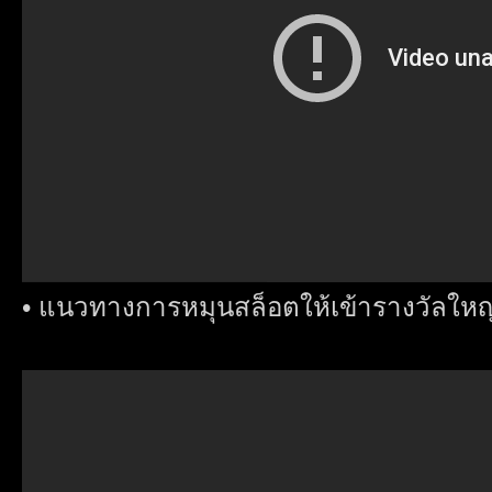
• แนวทางการหมุนสล็อตให้เข้ารางวัลใหญ่