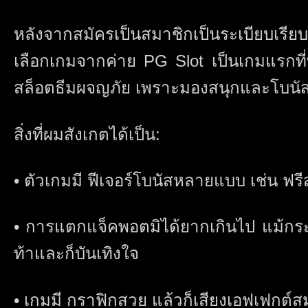
หลังจากสมัครเป็นสมาชิกเป็นระเบียบเรีย
เลือกเกมจากค่าย PG Slot เป็นเกมแรกที่
สล็อตธีมผจญภัย เพราะมองสนุกและโบนั
สิ่งที่ผมสังเกตได้เป็น:
• ตัวเกมมี ฟีเจอร์โบนัสหลายแบบ เช่น ฟร
• การแตกแจ็คพอตมิได้ยากเกินไป แม้กระนั้
ท้าและก็บันเทิงใจ
• เกมมี กราฟิกสวย แล้วก็เสียงเอฟเฟกต์