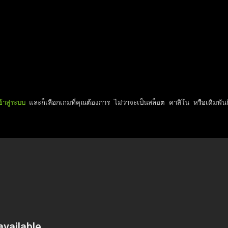
้าสู่ระบบ
และก็เลือกเกมที่คุณต้องการ ไม่ว่าจะเป็นสล็อต คาสิโน หรือเดิมพัน