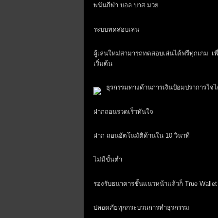
พนันกีฬา บอล บาส มวย
ระบบทดสอบเล่น
ผู้เล่นใหม่สามารถทดสอบเล่นได้ฟรีทุกเกม เพื
เริ่มต้น
ธุรกรรมทางด้านการเงินป้อมปราการใจไ
ฝากถอนรวดเร็วทันใจ
ฝาก-ถอนอัตโนมัติด้านใน 10 วินาที
ไม่มีขั้นต่ำ
รองรับธนาคารชั้นแนวหน้าแล้วก็ True Wallet
ปลอดภัยทุกกระบวนการทำธุรกรรม