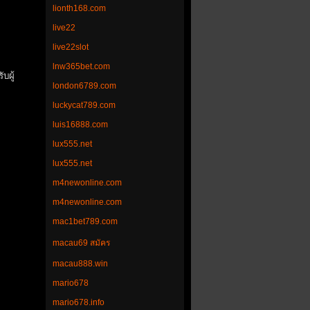
lionth168.com
live22
live22slot
lnw365bet.com
บผู้
london6789.com
luckycat789.com
luis16888.com
lux555.net
lux555.net
m4newonline.com
m4newonline.com
mac1bet789.com
macau69 สมัคร
macau888.win
mario678
mario678.info