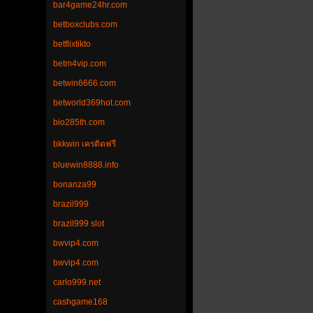
bar4game24hr.com
betboxclubs.com
betflixtikto
betm4vip.com
betwin6666.com
betworld369hot.com
bio285th.com
bkkwin เครดิตฟรี
bluewin8888.info
bonanza99
brazil999
brazil999 slot
bwvip4.com
bwvip4.com
carlo999.net
cashgame168