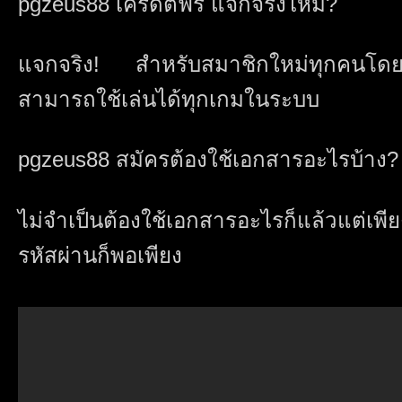
pgzeus88 เครดิตฟรี แจกจริงไหม?
แจกจริง! สำหรับสมาชิกใหม่ทุกคนโดยไ
สามารถใช้เล่นได้ทุกเกมในระบบ
pgzeus88 สมัครต้องใช้เอกสารอะไรบ้าง?
ไม่จำเป็นต้องใช้เอกสารอะไรก็แล้วแต่เพีย
รหัสผ่านก็พอเพียง