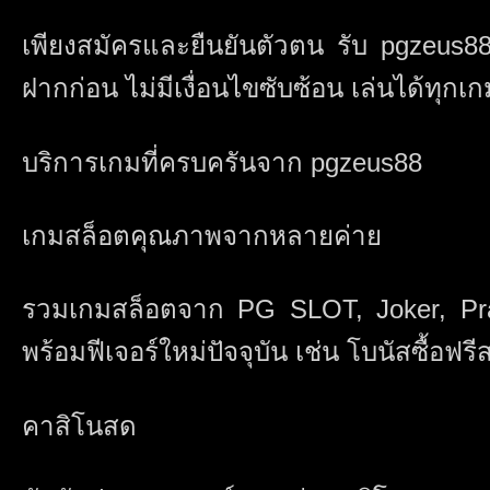
เพียงสมัครและยืนยันตัวตน รับ pgzeus88
ฝากก่อน ไม่มีเงื่อนไขซับซ้อน เล่นได้ทุกเก
บริการเกมที่ครบครันจาก pgzeus88
เกมสล็อตคุณภาพจากหลายค่าย
รวมเกมสล็อตจาก PG SLOT, Joker, Prag
พร้อมฟีเจอร์ใหม่ปัจจุบัน เช่น โบนัสซื้อฟรี
คาสิโนสด