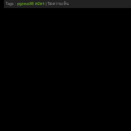
บน
Tags :
pgzeus88 สมัคร
|
ปิดความเห็น
pgzeus88
เข้า
สู่
ระบบ
14
กรกฎาคม
pgzeus88
เครดิต
ฟรี
รวม
สล็อต
ใหม่
อัปเดต
ไว
ฝาก
ถอน
รวด
เร็ว
สุดๆ
โบนัส
เข้า