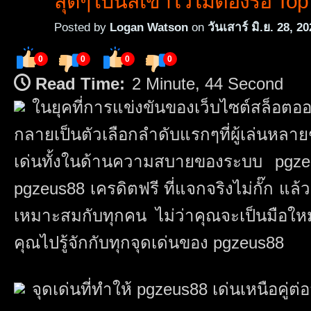
สุดๆโบนัสเข้าไวไม่ต้องรอ To
Posted by
Logan Watson
on
วันเสาร์ มิ.ย. 28, 2
0
0
0
0
Read Time:
2 Minute, 44 Second
ในยุคที่การแข่งขันของเว็บไซต์สล็อต
กลายเป็นตัวเลือกลำดับแรกๆที่ผู้เล่นห
เด่นทั้งในด้านความสบายของระบบ pgzeu
pgzeus88 เครดิตฟรี ที่แจกจริงไม่กั๊ก แล้
เหมาะสมกับทุกคน ไม่ว่าคุณจะเป็นมือใหม่
คุณไปรู้จักกับทุกจุดเด่นของ pgzeus88
จุดเด่นที่ทำให้ pgzeus88 เด่นเหนือคู่ต่อส