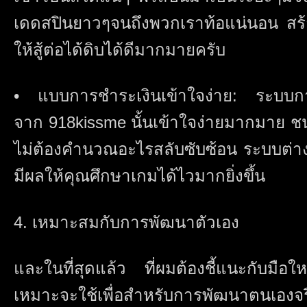
เดดสปินยาวๆจนถึงพวกเราท้อแน่นอน สร้าง
ให้สู้ต่อได้ดิบได้ดีมากมายครับ
• แบบการชำระเงินเข้าใจง่าย: ระบบกา
จาก 918kissme นั้นเข้าใจง่ายมากมาย ชน
ไม่ต้องคำนวณอะไรสลับซับซ้อน ระบบต่าง
มีผลให้คุณศึกษาเกมได้ไวมากยิ่งขึ้น
4. เหมาะสมกับการพัฒนาตัวเอง
และในที่สุดแล้ว ที่ผมต้องชี้แนะกับมือให
เหมาะจะใช้เพื่อสำหรับการพัฒนาตนเองจร