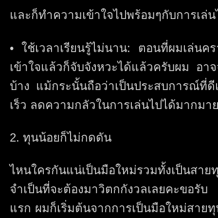
และก็ทำความเข้าใจไปพร้อมๆกับการเล่น
• ใช้เวลาเรียนรู้ไม่นาน: ตอนที่ผมเล่นคร
เข้าใจแล้วก็จับจังหวะได้แล้วครับผม อาจ
บ้าง แม้กระนั้นถือว่าเป็นประสบการณ์ที่ด
เร็ว ลดความกลัวในการเล่นไปได้มากมาย
2. ทุนน้อยก็ไม่กดดัน
ไหนใครกันแน่เป็นมือใหม่รวมทั้งเป็นสา
จำเป็นที่จะต้องมาวิตกกังวลเลยคะขอรับ
แรก ผมก็เริ่มต้นจากการเป็นมือใหม่สายทุ