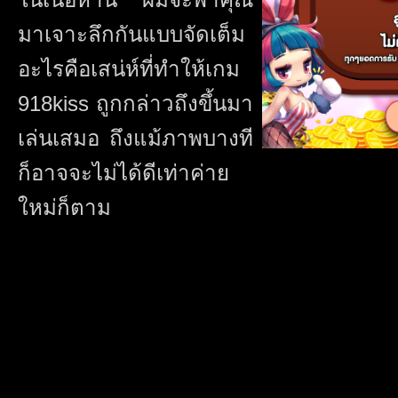
มาเจาะลึกกันแบบจัดเต็ม
อะไรคือเสน่ห์ที่ทำให้เกม
918kiss ถูกกล่าวถึงขึ้นมา
เล่นเสมอ ถึงแม้ภาพบางที
ก็อาจจะไม่ได้ดีเท่าค่าย
ใหม่ก็ตาม