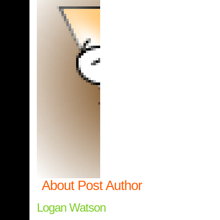
About Post Author
Logan Watson