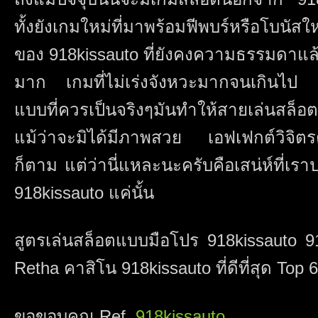
ทั้งยังเกมใหม่ที่มาพร้อมฟีพบร์หรือโบนัสใหม
ของ 918kissauto ที่ยังคงความธรรมดาแล
มาก เกมที่ไม่เร่งจังหวะมากจนเกินไป 
แบบที่ควรเป็นจริงๆมันทำให้สายเล่นสล็อต
แม้ว่าจะมิได้มีภาพสวย เอฟเฟกต์วิจิ
ก็ตาม แต่ว่านี่แหละนะครับคือเสน่ห์ที่เรา
918kissauto แค่นั้น
สูตรเล่นสล็อตแบบมือโปร 918kissauto 91
Retha คาสิโน 918kissauto ที่ดีที่สุด Top 6
ขอขอบคุณ Ref.
918kissauto