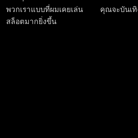
พวกเราแบบที่ผมเคยเล่น คุณจะบันเทิง
สล็อตมากยิ่งขึ้น