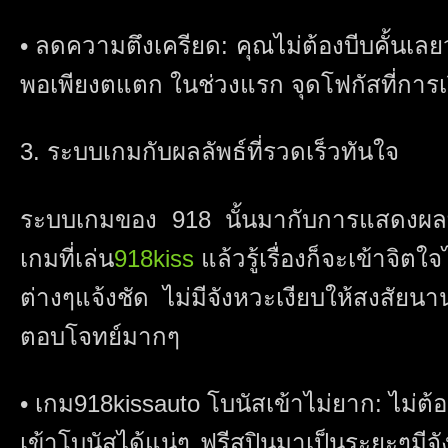
• ลดความตึงเครียด: คุณไม่ต้องบีบคั้นเลย
พอเพียงตแตก ในช่วงแรก จุดโฟกัสที่การเร
3. ระบบเกมกับผลลัพธ์ที่รวดเร็วทันใจ
ระบบเกมของ 918 นั้นมากับการแสดงผลที่เ
เกมที่เล่น
918kiss
แล้วรู้เรื่องก็จะเข้าจิ
ต่างๆแจ้งชัด ไม่มีจังหวะเงียบให้สงสัยน
ตอบโจทย์มากๆ
• เกม918kissauto โบนัสเข้าไม่ยาก: ไม่ต้
เข้าโบนัสได้แน่ๆ ฟรีสปินมาเป็นระยะๆมีจังห