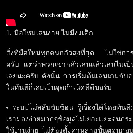
1. มือใหม่เล่นง่าย ไม่มีงงเต็ก
สิ่งที่มือใหม่ทุกคนกลัวสูงที่สุด ไม่ใช่กา
ครับ แต่ว่าพวกเขากลัวเล่นแล้วเล่นไม่เป็
เลยนะครับ ดังนั้น การเริ่มต้นเล่นเกมกับค
ในทันทีก็เลยเป็นจุดกำเนิดที่ดีขอรับ
• ระบบไม่สลับซับซ้อน รู้เรื่องได้โดยทั
เรามองง่ายมากๆข้อมูลไม่เยอะแยะจนกระทั
ใช้งานง่าย ไม่ต้องตั้งค่าหลายขั้นตอนก่อ