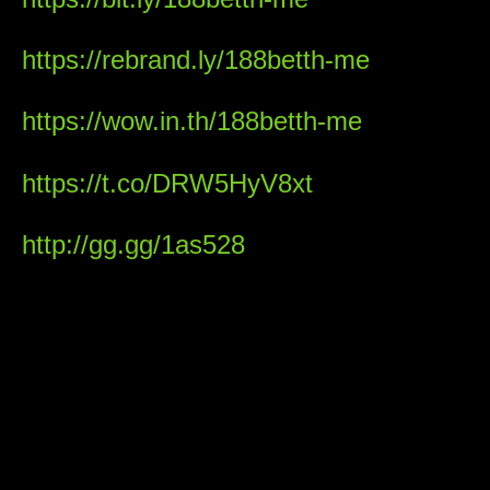
https://rebrand.ly/188betth-me
https://wow.in.th/188betth-me
https://t.co/DRW5HyV8xt
http://gg.gg/1as528