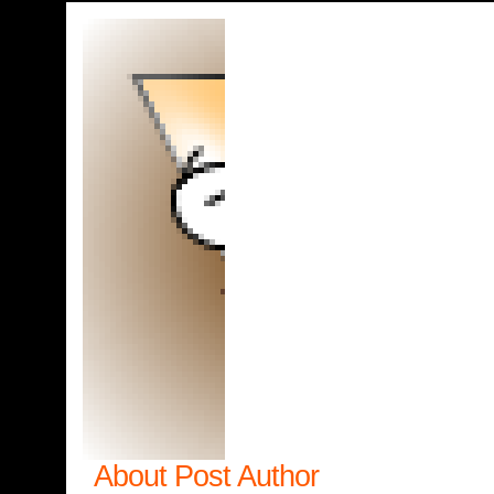
About Post Author