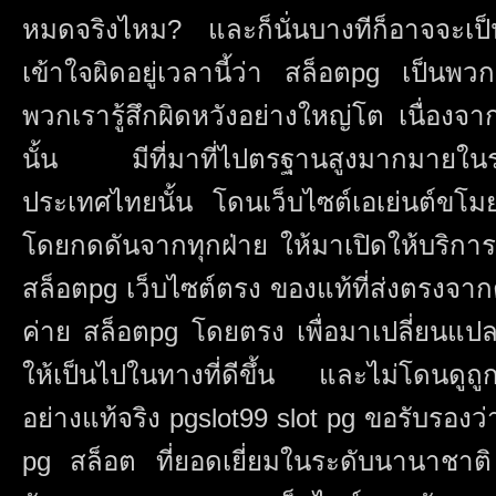
2
หมดจริงไหม? และก็นั่นบางทีก็อาจจะเป็น
by
Tory
เข้าใจผิดอยู่เวลานี้ว่า สล็อตpg เป็นพว
188betth.me
21
June
พวกเรารู้สึกผิดหวังอย่างใหญ่โต เนื่อง
2024
นั้น มีที่มาที่ไปตรฐานสูงมากมาย
ประเทศไทยนั้น โดนเว็บไซต์เอเย่นต์ข
โดยกดดันจากทุกฝ่าย ให้มาเปิดให้บริกา
สล็อตpg เว็บไซต์ตรง ของแท้ที่ส่งตรงจา
ค่าย สล็อตpg โดยตรง เพื่อมาเปลี่ยน
ให้เป็นไปในทางที่ดีขึ้น และไม่โดนดู
อย่างแท้จริง pgslot99 slot pg ขอรับรอง
pg สล็อต ที่ยอดเยี่ยมในระดับนานาชาติ ทั้