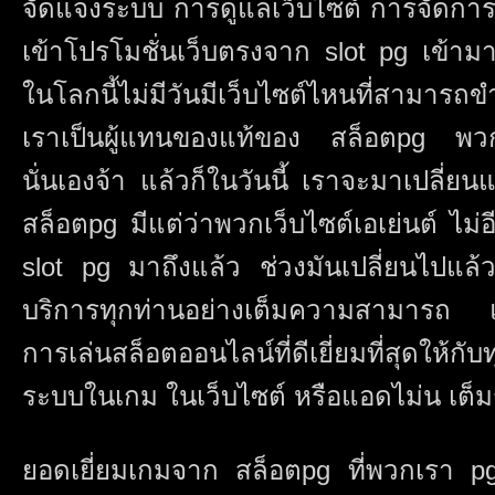
จัดแจงระบบ การดูแลเว็บไซต์ การจัดก
เข้าโปรโมชั่นเว็บตรงจาก slot pg เข้าม
ในโลกนี้ไม่มีวันมีเว็บไซต์ไหนที่สามารถ
เราเป็นผู้แทนของแท้ของ สล็อตpg พวกเร
นั่นเองจ้า แล้วก็ในวันนี้ เราจะมาเปลี่
สล็อตpg มีแต่ว่าพวกเว็บไซต์เอเย่นต์ ไม
slot pg มาถึงแล้ว ช่วงมันเปลี่ยนไปแล้ว
บริการทุกท่านอย่างเต็มความสามารถ 
การเล่นสล็อตออนไลน์ที่ดีเยี่ยมที่สุดให้กั
ระบบในเกม ในเว็บไซต์ หรือแอดไม่น เต็
ยอดเยี่ยมเกมจาก สล็อตpg ที่พวกเรา pg