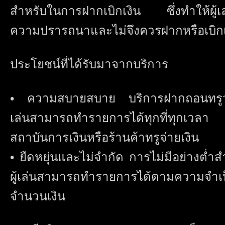
สำหรับในการฝากเบิกเงิน ซึ่งทำให้ผู
ความปรารถนาและไม่จึงควรฝากหรือเบิกเง
ประโยชน์ที่ได้รับมาจากบริการ
• ความสบายสบาย บริการฝากถอนทรูวอเล
เล่นสามารถทำรายการได้ทุกที่ทุกเวล
สถาบันการเงินหรือร้านค้าทรูจ่ายเงิน
• ยืดหยุ่นและไม่จำกัด การไม่มีอย่างต่ำ
ผู้เล่นสามารถทำรายการได้ตามความจำเป
จำนวนเงิน