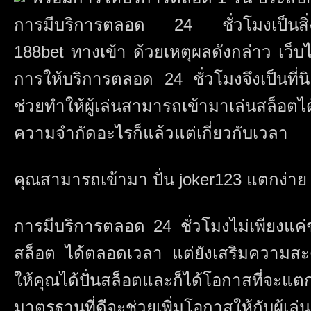
การมีบริการตลอด 24 ชั่วโมงเป็นสิ่งที่
188bet ทางเข้า ด้วยเหตุผลดังกล่าว เว็บ
การให้บริการตลอด 24 ชั่วโมงจึงเป็นที่
ช่วยทำให้ผู้เล่นสามารถเข้ามาเล่นสล็อตไ
ความจำกัดอะไรก็แล้วแต่เกี่ยวกับเวลา
คุณสามารถเข้ามา ปั่น joker123 แตกง่า
การมีบริการตลอด 24 ชั่วโมงไม่เพียงแค่
สล็อต ได้ตลอดเวลา แต่ยังเสริมความส
ให้คุณได้ปั่นสล็อตและก็ได้โอกาสที่
มาตรฐานที่ดีจะช่วยเพิ่มโอกาสให้กับผู้เ