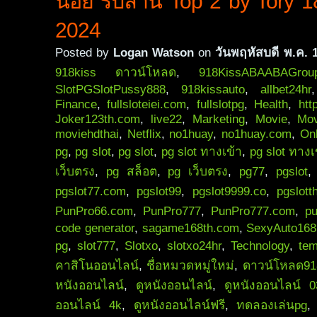
น้อย รับล้าน Top 2 by Tory 
2024
Posted by
Logan Watson
on
วันพฤหัสบดี พ.ค. 
918kiss ดาวน์โหลด
,
918KissABAABAGroup
SlotPGSlotPussy888
,
918kissauto
,
allbet24hr
Finance
,
fullsloteiei.com
,
fullslotpg
,
Health
,
htt
Joker123th.com
,
live22
,
Marketing
,
Movie
,
Mo
moviehdthai
,
Netflix
,
no1huay
,
no1huay.com
,
On
pg
,
pg slot
,
pg slot
,
pg slot ทางเข้า
,
pg slot ทางเ
เว็บตรง
,
pg สล็อต
,
pg เว็บตรง
,
pg77
,
pgslot
pgslot77.com
,
pgslot99
,
pgslot9999.co
,
pgslott
PunPro66.com
,
PunPro777
,
PunPro777.com
,
pu
code generator
,
sagame168th.com
,
SexyAuto16
pg
,
slot777
,
Slotxo
,
slotxo24hr
,
Technology
,
te
คาสิโนออนไลน์
,
ชื่อหมวดหมู่ใหม่
,
ดาวน์โหลด91
หนังออนไลน์
,
ดูหนังออนไลน์
,
ดูหนังออนไลน์ 0
ออนไลน์ 4k
,
ดูหนังออนไลน์ฟรี
,
ทดลองเล่นpg