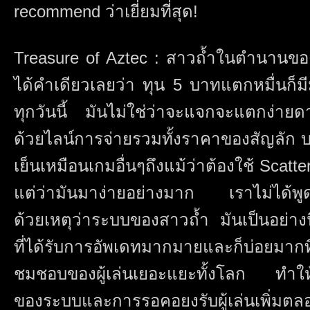
recommend ว่าเยี่ยมที่สุด!
Treasure of Aztec : สาวถ้ำในตำนาน
ได้คำเดียวเลยว่า ทุน 5 บาทแตกหมื่นก็ม
ทุกวันนี้ มันไม่ใช่ว่าจะแจกจะแตกง่าย
ด้วยไลน์การจ่ายรวมทั้งราคาของสัญลัก บ
เย็นเหมือนเกมอื่นๆถึงแม้ว่าต้องใช้ Scatte
แต่ว่ามันมาง่ายอย่างมาก เราไม่ได้พูด
ด้วยเหตุว่าระบบของสาวถ้ำ มันเป็นอย่างน
ที่ได้รับการอัพเดทมากมายและก็บ่อยมากท
ชมชอบของผู้เล่นเยอะแยะทั้งโลก ทำให
ของระบบและการรอคอยงรับผู้เล่นเพิ่มตล