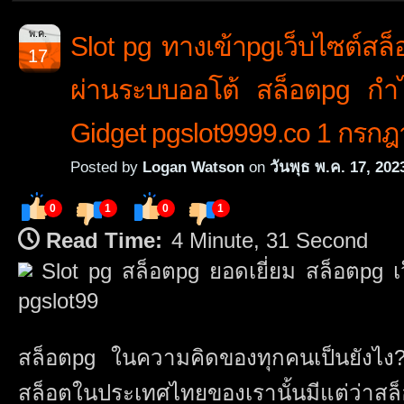
188bet
ทาง
พ.ค.
Slot pg ทางเข้าpgเว็บไซต์สล็อ
เข้า
17
ผ่าน
การ
ผ่านระบบออโต้ สล็อตpg กำ
รับรอง
มาตรฐาน
Gidget pgslot9999.co 1 กรก
เครดิต
ฟรี
Posted by
Logan Watson
on
วันพุธ พ.ค. 17, 202
300
หน้า
เว็บ
0
1
0
1
ทัน
Read Time:
4 Minute, 31 Second
สมัย
ทดลอง
Slot pg สล็อตpg ยอดเยี่ยม สล็อตpg เ
เล่น
pgslot99
ฟรี
188betth
ทุน
น้อย
สล็อตpg ในความคิดของทุกคนเป็นยังไง? 
รับ
สล็อตในประเทศไทยของเรานั้นมีแต่ว่าสล็
ล้าน
Top