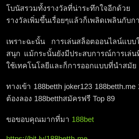
โบนัสรวมทั้งรางวัลที่น่าระทึกใจอีกด้
รางวัลเพิ่มขึ้นเรื่อยๆแล้วก็เพลิดเพลินกับกา
เพราะฉะนั้น การเล่นสล็อตออนไลน์แบบใหม
สนุก แม้กระนั้นยังมีประสบการณ์การเล่นที่
ใช้เทคโนโลยีและก็การออกแบบที่นำสมัย
ทางเข้า 188betth joker123 188betth.me
ต้องลอง 188betthสมัครฟรี Top 89
ขอขอบคุณมากที่มา
188bet
https://bit.ly/188betth-me