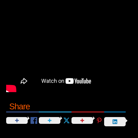
Share