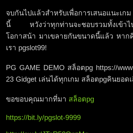
จบกันไปแล้วสำหรับเพื่อการเสนอแนะเกม 3
นี้ หวังว่าทุกท่านจะชอบรวมทั้งเข้าไป
โอกาสน้า มาเขลายกันขนาดนี้แล้ว หากคิด
เรา pgslot99!
PG GAME DEMO สล็อตpg https://www.
23 Gidget เล่นได้ทุกเกม สล็อตpgคินยอดเ
ขอขอบคุณมากที่มา
สล็อตpg
https://bit.ly/pgslot-9999