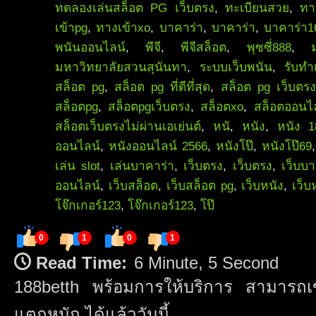
ทดลองเล่นสล็อต PG เว็บตรง
,
ทะเบียนสวย
,
ทา
เข้าpg
,
ทางเข้าxo
,
บาคาร่า
,
บาคาร่า
,
บาคาร่า1
พนันออนไลน์
,
พีจี
,
พีจีสล็อต
,
พุซซี่888
,
มหาวิทยาลัยสวนสุนันทา
,
ระบบเว็บพนัน
,
รับทำ
สล็อต pg
,
สล็อต pg ที่ดีที่สุด
,
สล็อต pg เว็บตร
สล็อตpg
,
สล็อตpgเว็บตรง
,
สล็อตxo
,
สล็อตออนไ
สล็อตเว็บตรงไม่ผ่านเอเย่นต์
,
หนั
,
หนัง
,
หนัง 1
ออนไลน์
,
หนังออนไลน์ 2566
,
หนังโป๊
,
หนังโป๊69
เล่น slot
,
เล่นบาคาร่า
,
เว็บตรง
,
เว็บตรง
,
เว็บบาค
ออนไลน์
,
เว็บสล็อต
,
เว็บสล็อต pg
,
เว็บหนัง
,
เว็บ
โจ๊กเกอร์123
,
โจ๊กเกอร์123
,
โป๊
0
1
0
1
Read Time:
6 Minute, 5 Second
188betth พร้อมการให้บริการ สามารถเ
แตกหนัก ได้แล้ววันนี้