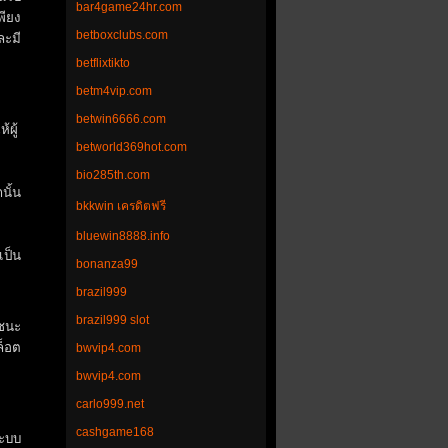
bar4game24hr.com
พียง
betboxclubs.com
ละมี
betflixtikto
betm4vip.com
betwin6666.com
ผู้
betworld369hot.com
bio285th.com
นั้น
bkkwin เครดิตฟรี
bluewin8888.info
เป็น
bonanza99
brazil999
brazil999 slot
รชนะ
ล็อต
bwvip4.com
bwvip4.com
carlo999.net
cashgame168
ระบบ