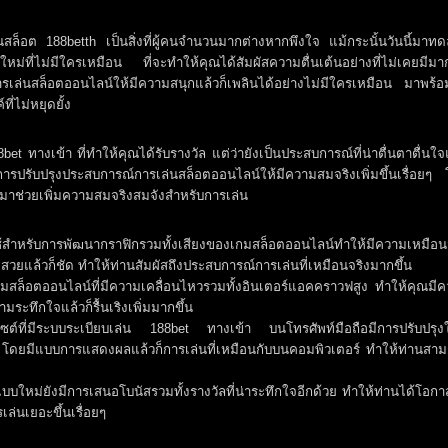
อต 188betth เป็นสิ่งที่ผู้คนจำนวนมากต่างหากพึงใจ แม้กระนั้นวันนี้มาท
ม่ที่ไม่มีใครเหมือน ที่จะทำให้คุณได้สัมผัสความตื่นเต้นอย่างที่ไม่เคยมีมา
การเล่นสล็อตออนไลน์ให้มีความสนุกแล้วก็เพลินได้อย่างไม่มีใครเหมือน มาพร้อ
ี่ไม่หยุดยั้ง
et ทางเข้า ที่ทำให้คุณได้รับรางวัล แต่ว่ายังเป็นประสบการณ์ที่น่าตื่นตาตื่นใ
ีการปรับปรุงประสบการณ์การเล่นสล็อตออนไลน์ให้มีความสมจริงเพิ่มขึ้นเรื่อยๆ
ามาช่วยเพิ่มความสมจริงสมจังสำหรับการเล่น
ใช้สำหรับการพัฒนากราฟิกรวมทั้งเสียงของเกมสล็อตออนไลน์ทำให้มีความเหมือน
ยแล้วก็ชัด ทำให้ท่านสัมผัสถึงประสบการณ์การเล่นที่เหมือนจริงมากขึ้น
สล็อตออนไลน์ที่มีความเคลื่อนไหวรวมทั้งอินเตอร์แอคคราวฟสูง ทำให้คุณมี
มระทึกใจแล้วก็รื้นเริงเพิ่มมากขึ้น
ที่มีระบบระเบียบเล่น 188bet ทางเข้า บนโทรศัพท์มือถือมีการปรับปรุงใ
้น โดยมีแบบการแสดงผลแล้วก็การเล่นที่เหมือนกับบนคอมพิวเตอร์ ทำให้ท่านสา
บบใหม่ยังมีการเสนอโบนัสรวมทั้งรางวัลที่น่าระทึกใจอีกด้วย ทำให้ท่านได้โอกา
รเล่นเยอะขึ้นเรื่อยๆ