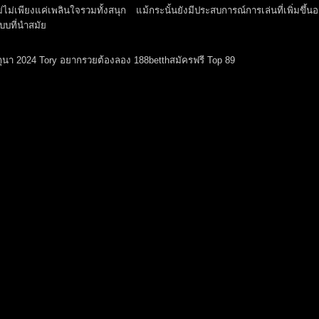
เพียงแค่เพลินใจรวมทั้งสนุก แม้กระนั้นยังมีประสบการณ์การเล่นที่เพิ่มขึ้นอ
บที่นำสมัย
ิถุนา 2024 Tory อยากรวยต้องลอง 188betthสมัครฟรี Top 89