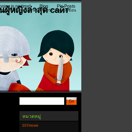
nning in no time!
Blog
Pin Posts
่นผู้หญิงล่าสุด сайт
าพสตรีเพื่อผู้หญิงทุกคน เรื่องราวของจุดซ้อน
หมวดหมู่
037movie