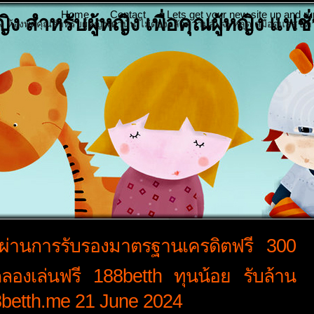
Home
Contact
Lets get your new site up and ru
ง สำหรับผู้หญิง เพื่อคุณผู้หญิง แฟชั
ญิง ห้องพูดคุณสำหรับผู้หญิงเท่านั้น ไม่ต้องกลัวความลับจะหลุด คู่มือดูแลสุขภ
ผ่านการรับรองมาตรฐานเครดิตฟรี 300
ดลองเล่นฟรี 188betth ทุนน้อย รับล้าน
8betth.me 21 June 2024