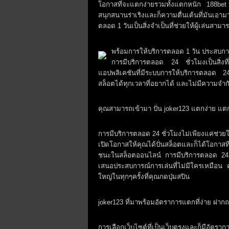
โอกาสที่จะแตกง่ายรวมทั้งแตกหนัก 188bet
สนุกสนานร่าเริงและก็ความตื่นเต้นที่มันเอาม
ตลอด 1 วันเป็นสิ่งจำเป็นที่ช่วยให้ผู้เล่นสาม
พร้อมการให้บริการตลอด 1 วัน ประสบการณ
การมีบริการตลอด 24 ชั่วโมงเป็นสิ่งที
แอปพลิเคชันที่มีระบบการให้บริการตลอด 24 
สล็อตได้ทุกเวลาที่อยากได้ และไม่มีความจำกั
คุณสามารถเข้ามา ปั่น joker123 แตกง่าย แต
การมีบริการตลอด 24 ชั่วโมงไม่เพียงแค่ช่
เปิดโอกาสให้คุณได้ปั่นสล็อตและก็ได้โอกาสท
ชนะในสล็อตออนไลน์ การมีบริการตลอด 24 ชั
เสนอประสบการณ์การเล่นที่ไม่มีใครเหมือน 
ใหญ่ในทุกๆครั้งที่คุณกดปุ่มสปิน
joker123 ที่มาพร้อมอัตราการแตกที่ง่าย ฝากถอ
การเลือกเว็บไซต์ที่เป็นเว็บตรงและก็มีอัตรา