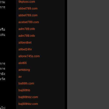
9kpluss.com
ความ
ิการ
abbet789.com
abbet789.com
acebet789.com
adm789.info
หรือ
เล่น
adm789.info
allbestbet
allbet24hr
allone745s.com
alot66
ยการ
บการ
ambking
ายัง
av
งวัล
ba88th.com
baj88thb
baj88thbz.com
baj88thbz.com
ุณไป