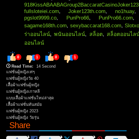
918KissABAABAGroup2BaccaratCasinoJoker
fullsloteiei.com
,
Joker123th.com
,
no1huay
pgslot9999.co
,
PunPro66
,
PunPro66.com
sagame168th.com
,
sexybaccarat168.com
,
Slotx
ร่าออนไลน์
,
พนันออนไลน์
,
สล็อต
,
สล็อตออนไลน
ออนไลน์
0
1
0
1
Read Time:
14 Second
แฟชั่นผู้หญิงเท่ๆ
แฟชั่นผู้หญิงวัย 40
เสื้อผ้าแฟชั่นผู้หญิง
แฟชั่นผู้หญิงเกาหลี
แบบเสื้อผ้าแฟชั่นใหม่ล่าสุด
เสื้อผ้าแฟชั่นทันสมัย
แฟชั่นผู้หญิง 2023
แฟชั่นผู้หญิง วัยรุ่น
Share