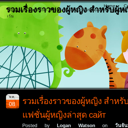
Home
Co
รวมเรื่องราวของผู้หญิง สำหรับผู้หญิ
https://lady-portal.com เรื่องจริงของผู้หญิง ห้องพูดคุณสำหรับผู้หญิงเท
เร้น
พ.ค.
รวมเรื่องราวของผู้หญิง สำหรับผู
08
แฟชั่นผู้หญิงล่าสุด сайт
Posted by
Logan Watson
on
วันจ