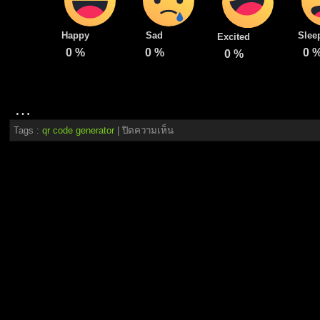
Happy
Sad
Slee
Excited
0
%
0
%
0
0
%
…
บน
Tags :
qr code generator
|
ปิดความเห็น
สร้าง
คิว
อาร์
โค้ด
เข้า
ถึง
ลูกค้า
ได้
มาก
ขึ้น
เว็บ
สร้าง