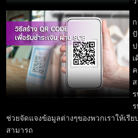
ว
ก
ป
ป
เ
ค
ส
ร
ร
ช่วยจัดแจงข้อมูลต่างๆของพวกเราให้เรียบร
สามารถ