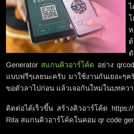
ไ
โ
ห
ต
ต
Generator
สแกนคิวอาร์โค้ด
อย่าง qrcod
แบบฟรีๆเลยนะครับ มาใช้งานกันเยอะๆครับ
ขอตัวลาไปก่อน แล้วเจอกันใหม่ในบทความ
ติดต่อได้เร็วขึ้น สร้างคิวอาร์โค้ด https
Rita สแกนคิวอาร์โค้ดในคอม qr code gene