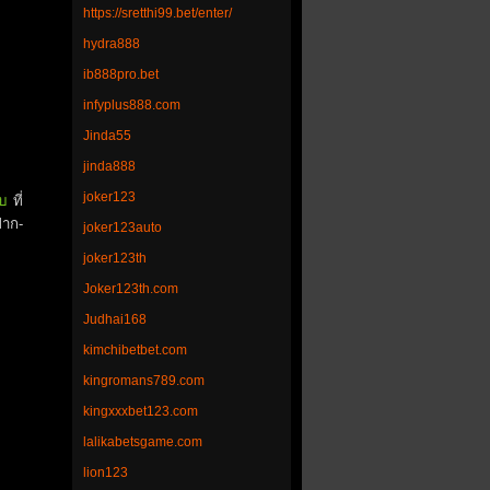
https://sretthi99.bet/enter/
hydra888
ib888pro.bet
infyplus888.com
Jinda55
jinda888
joker123
บบ
ที่
ฝาก-
joker123auto
joker123th
Joker123th.com
Judhai168
kimchibetbet.com
kingromans789.com
kingxxxbet123.com
lalikabetsgame.com
lion123