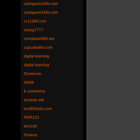
cashgame168x.com
cashgame168x.com
cc11388.com
chang7777
chinatown888.win
cupcake88x.com
digital learning
digital learning
Doomovie
dr888
E-commerce
erisauto.site
eu369clubs.com
FAFA123
faro168
Finance