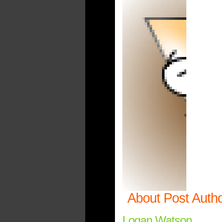
About Post Auth
Logan Watson