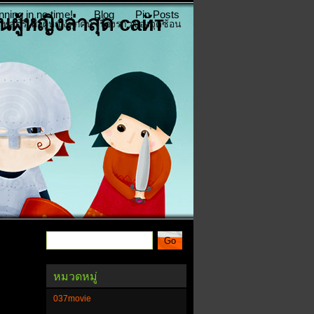
nning in no time!
Blog
Pin Posts
่นผู้หญิงล่าสุด сайт
าพสตรีเพื่อผู้หญิงทุกคน เรื่องราวของจุดซ้อน
หมวดหมู่
037movie