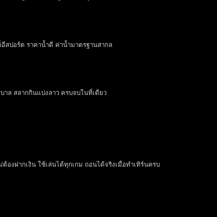
ีสปอร์ต ราคาน้ำดี ค่าน้ำมาตรฐานสากล
ัฐบาล สลากกินแบ่งลาว ครบจบในที่เดียว
่ต้องฝากเงิน ใช้เล่นได้ทุกเกม ถอนได้จริงเมื่อทำเทิร์นครบ