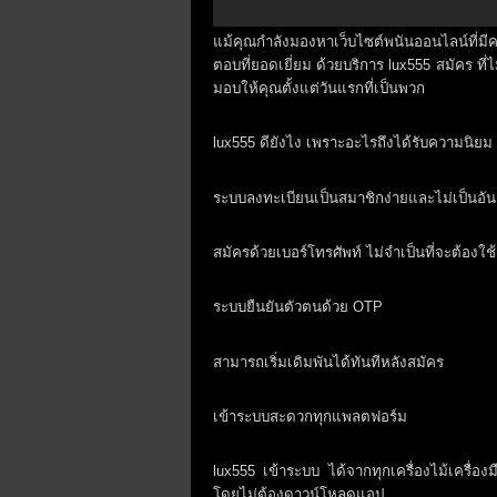
แม้คุณกำลังมองหาเว็บไซต์พนันออนไลน์ที่มี
ตอบที่ยอดเยี่ยม ด้วยบริการ lux555 สมัคร ที่ไม
มอบให้คุณตั้งแต่วันแรกที่เป็นพวก
lux555 ดียังไง เพราะอะไรถึงได้รับความนิยม
ระบบลงทะเบียนเป็นสมาชิกง่ายและไม่เป็นอั
สมัครด้วยเบอร์โทรศัพท์ ไม่จำเป็นที่จะต้องใ
ระบบยืนยันตัวตนด้วย OTP
สามารถเริ่มเดิมพันได้ทันทีหลังสมัคร
เข้าระบบสะดวกทุกแพลตฟอร์ม
lux555 เข้าระบบ ได้จากทุกเครื่องไม้เครื่อง
โดยไม่ต้องดาวน์โหลดแอป