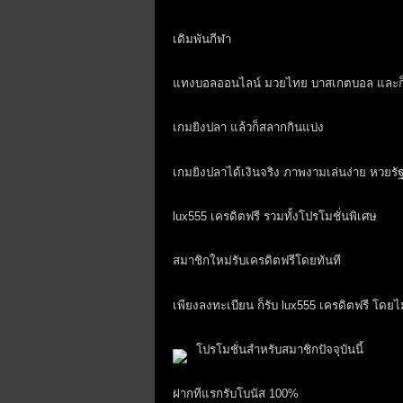
เดิมพันกีฬา
แทงบอลออนไลน์ มวยไทย บาสเกตบอล และก็อ
เกมยิงปลา แล้วก็สลากกินแบ่ง
เกมยิงปลาได้เงินจริง ภาพงามเล่นง่าย หวยร
lux555 เครดิตฟรี รวมทั้งโปรโมชั่นพิเศษ
สมาชิกใหม่รับเครดิตฟรีโดยทันที
เพียงลงทะเบียน ก็รับ lux555 เครดิตฟรี โดยไม
โปรโมชั่นสำหรับสมาชิกปัจจุบันนี้
ฝากทีแรกรับโบนัส 100%