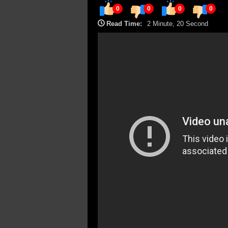
0
0
0
0
Read Time:
2 Minute, 20 Second