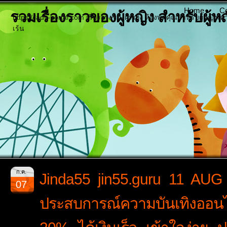
Home
Co
รวมเรื่องราวของผู้หญิง สำหรับผู้หญิ
https://lady-portal.com เรื่องจริงของผู้หญิง ห้องพูดคุณสำหรับผู้หญิงเท
เร้น
ก.ค.
Jinda55 jin55.guru 11 AUG
07
ประสบการณ์ความบันเทิงออน