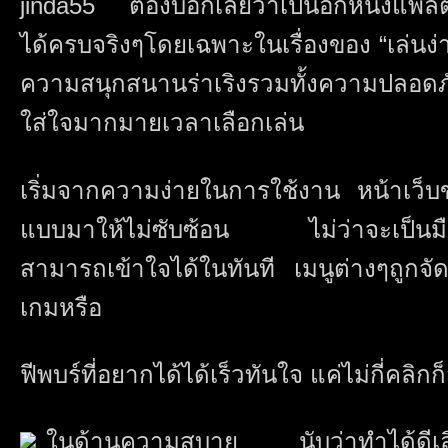
jinda55 ต้องบอกเลยว่าเป็นอีกหนึ่งแพล
ได้ครบจริงๆโดยเฉพาะในเรื่องของ “เล่นง่
ความสนุกสนานร่าเริงรวมทั้งความปลอดภัย
ใส่ใจมากมายเวลาเลือกเล่น
เริ่มจากความง่ายในการใช้งาน หน้าเว็บ
แบบมาให้ไม่ซับซ้อน ไม่ว่าจะเป็นมือใหม
สามารถเข้าใจได้ในทันที เมนูต่างๆถูกจั
เกมหรือ
ฟีพบร์ที่อยากได้ได้เร็วทันใจ แค่ไม่กี่คลิก
ในด้านความสบาย นับว่าทำได้ดีเลิ