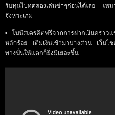
รับทุนไปทดลองเล่นขำๆก่อนได้เลย เหมาะ
จังหวะเกม
• โบนัสเครดิตฟรีจากการฝากเงินคราวแ
หลักร้อย เติมเงินเข้ามาบางส่วน เว็บไซ
ทางปั่นให้แตกก็ยิ่งมีเยอะขึ้น