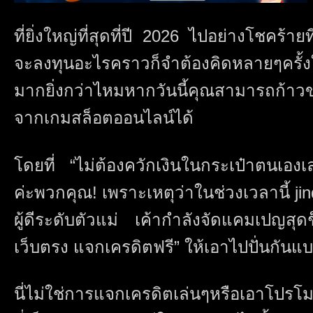
ที่ยิ่งใหญ่ที่สุดที่ปี 2026 ไปอย่างโชคร้ายที
จะลงทุนอะไรคราวก็จำต้องคิดหลายๆครั้งใ
มากยิ่งกว่าไหมหากวันนี้คุณสามารถก้าวข
จากเกมสล็อตออนไลน์ได้
โดยที่ “ไม่ต้องควักเงินในกระเป๋าตนเองเ
ค่ะพวกคุณ! เพราะเหตุว่าในช่วงเวลานี้ j
ผู้ดีระดับตัวแม่ เค้ากำลังจัดแคมเปญสุ
เว็บตรง แจกเครดิตฟรี” ให้เอาไปปั่นกันแ
นี่ไม่ใช่การแจกเครดิตเล่นๆหรือเอาโปรโ