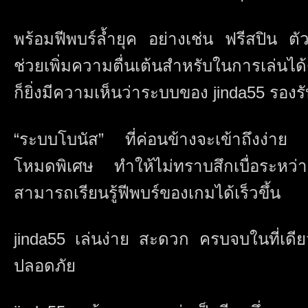
พร้อมฟีพบร์ล้ำยุค อย่างเช่น ฟรีสปิน ตั
ช่วยเพิ่มความตื่นเต้นสำหรับในการเล่นได
ก็ยิ่งมีความเห็นว่าระบบของ jinda55 รองร
“ระบบโบนัส” ที่ค่อนข้างจะเข้าถึงง่าย 
โหมดพิเศษ ทำให้ไม่ทราบสึกเบื่อระหว่า
สามารถเรียนรู้ฟีพบร์ของเกมได้เร็วขึ้น
jinda55 เล่นง่าย สะดวก ครบจบในที่เดี
ปลอดภัย