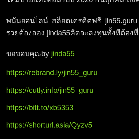
พนันออนไลน์ สล็อตเครดิตฟรี jin55.gur
รวยต้องลอง jinda55คิดจะลงทุนทั้งทีต้องที่น
ขอขอบคุณby
jinda55
https://rebrand.ly/jin55_guru
https://cutly.info/jin55_guru
https://bitt.to/xb5353
https://shorturl.asia/Qyzv5