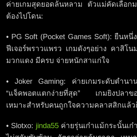
ค่ายเกมสุดยอดล้นหลาม ตัวแม่คัดเลือกมาใ
ต้องไปโดน:
• PG Soft (Pocket Games Soft): ยืนหนึ
ฟีเจอร์พราวแพรว เกมดังๆอย่าง คาสิโนม
มวกแดง มีครบ จ่ายหนักสาแก่ใจ
• Joker Gaming: ค่ายเกมระดับตำนานคลาส
“แจ็คพอตแตกง่ายที่สุด” เกมยิงปลาของค
เหมาะสำหรับคนถูกใจความคลาสสิกแล้วก
• Slotxo:
jinda55
ค่ายรุ่นเก๋าแม้กระนั้นเก