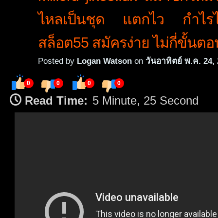
ยอด
ไหลเป็นชุด แตกไว กำไรไ
ประสบการณ์
ความ
บันเทิง
สล็อต55 สมัครง่าย ไม่กี่ขั้น
ออนไลน์
ฝาก
Posted by
Logan Watson
on
วันอาทิตย์ พ.ค. 24,
แรก
ของ
0
0
0
0
วัน
20%
Read Time:
5 Minute, 25 Second
ได้
เงิน
เร็ว
เข้าใจ
ง่าย
ประสบการณ์
เกม
เหนือ
ระดับ
สล็อต
เครดิต
ฟรี