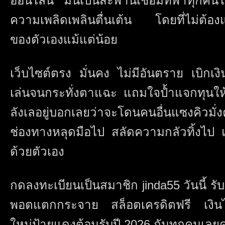
ออนไลน์ มันเป็นสะพานเชื่อมที่พาทุกคนไ
ความเพลิดเพลินตื่นเต้น โดยที่ไม่ต้องแบ
ของตัวเองแม้แต่น้อย
เว็บไซต์ตรง มั่นคง ไม่มีอันตราย เบิกเง
เล่นจนกระทั่งตาแฉะ แถมใจป้ำแจกทุนให้เ
ลังเลอยู่บอกเลยว่าจะโดนคนอื่นแซงคิวมั่งค
ช่องทางหลุดมือไป สลัดความกลัวทิ้งไป แ
ด้วยตัวเอง
กดลงทะเบียนเป็นสมาชิก jinda55 วันนี้ รับ
พอตแตกกระจาย สล็อตเครดิตฟรี เงินไหล
ใหม่ป้ายแดงต้อนรับปี 2026 กันทุกคนเลยค่