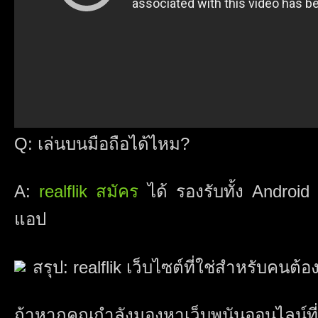
Q: เล่นบนมือถือได้ไหม?
A:
realflik สมัคร
ได้ รองรับทั้ง Androi
แอป
สรุป: realflik เว็บไซต์ที่ใช่สำหรับคนต้
ถ้าหากคุณกำลังมองหาเว็บพนันออนไลน์ที