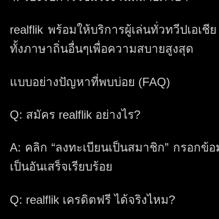
realflik พร้อมให้บริการผู้เล่นทั่วทวีปเอเ
ทั้งภาษาถิ่นอื่นๆเพื่อความสบายสูงสุด
แบบอย่างปัญหาที่พบบ่อย (FAQ)
Q: สมัคร realflik อย่างไร?
A: คลิก “ลงทะเบียนเป็นสมาชิก” กรอกข้อม
เป็นอันเสร็จเรียบร้อย
Q: realflik เครดิตฟรี ได้จริงไหม?