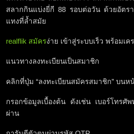
สลากกินแบ่งยี่กี 88 รอบต่อวัน ด้วยอัตร
แทงที่ล้ำสมัย
realflik สมัคร
ง่าย เข้าสู่ระบบเร็ว พร้อมเค
แนวทางลงทะเบียนเป็นสมาชิก
คลิกที่ปุ่ม “ลงทะเบียนสมัครสมาชิก” บนหน้า
กรอกข้อมูลเบื้องต้น ดังเช่น เบอร์โทรศั
ผ่าน
การันตีตัวตนผ่านรหัส OTP