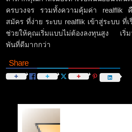
ครบวงจร รวมทั้งความคุ้มค่า realflik 
สมัคร ที่ง่าย ระบบ realflik เข้าสู่ระบบ ที่
ช่วยให้คุณเริ่มแบบไม่ต้องลงทุนสูง เริ่ม
พันที่ดีมากกว่า
Share