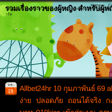
Home
Co
รวมเรื่องราวของผู้หญิง สำหรับผู้หญิ
https://lady-portal.com เรื่องจริงของผู้หญิง ห้องพูดคุณสำหรับผู้หญิงเท
เร้น
ม.ค.
Allbet24hr 10 กุมภาพันธ์ 69 
19
ง่าย ปลอดภัย ถอนได้จริง กง