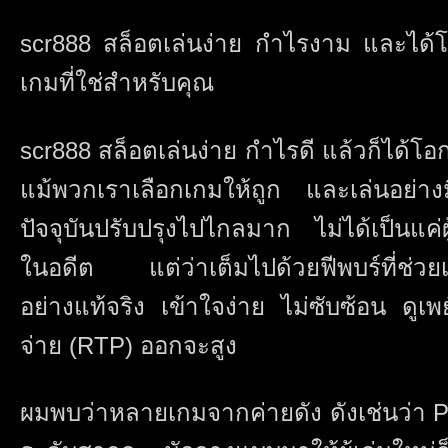
scr888 สล็อตเล่นง่าย กำไรงาม และได้
เกมที่ใช่สำหรับคุณ
scr888 สล็อตเล่นง่าย กำไรดี แล้วก็ได้โอกาสม
แม้พวกเราเลือกเกมให้ถูก และเล่นอย่า
ปัจจุบันปรับปรุงไปไกลมาก ไม่ได้เป็นแค
ในอดีต แต่ว่าเต็มไปด้วยฟีพบร์ที่ช่วยเพ
อย่างแท้จริง เข้าใจง่าย ไม่ซับซ้อน ดูเ
จ่าย (RTP) ออกจะสูง
ผมพบว่าหลายเกมจากค่ายดัง ดังเช่นว่า PG