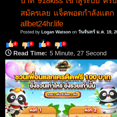
บาท 918kiss เข้าสู่ระบบ ครบจ
สมัครเลย แจ็คพอตกำลังแตก 
allbet24hr.life
Posted by
Logan Watson
on
วันจันทร์ ม.ค. 19, 
0
0
0
0
Read Time:
5 Minute, 27 Second