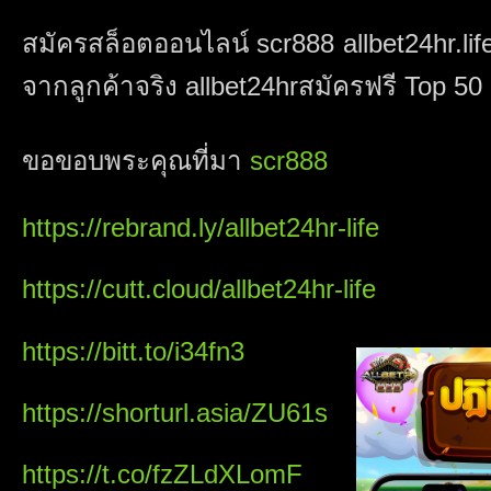
สมัครสล็อตออนไลน์ scr888 allbet24hr.life
จากลูกค้าจริง allbet24hrสมัครฟรี Top 50
ขอขอบพระคุณที่มา
scr888
https://rebrand.ly/allbet24hr-life
https://cutt.cloud/allbet24hr-life
https://bitt.to/i34fn3
https://shorturl.asia/ZU61s
https://t.co/fzZLdXLomF