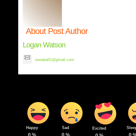
About Post Author
Logan Watson
seoaba01@gmail.com
Happy
Sad
Slee
Excited
0
%
0
%
0
0
%