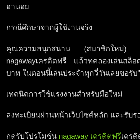
ฮานอย
กรณีศึกษาจากผู้ใช้งานจริง
คุณความสนุกสนาน (สมาชิกใหม่) เล
nagawayเครดิตฟรี แล้วทดลองเล่นสล็อ
บาท ในตอนนี้เล่นประจำทุกวี่วันเลยขอรับ”
เทคนิคการใช้แรงงานสำหรับมือใหม่
ลงทะเบียนผ่านหน้าเว็บไซต์หลัก และรับร
กดรับโปรโมชั่น
nagaway เครดิตฟรี
เครดิต