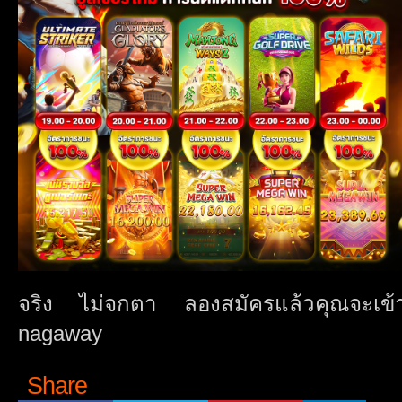
จริง ไม่จกตา ลองสมัครแล้วคุณจะเข้า
nagaway
Share