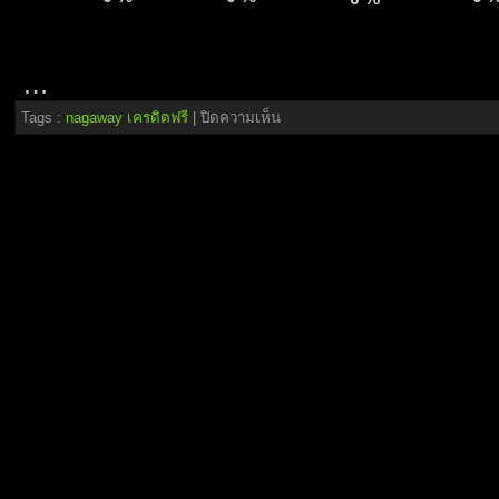
…
บน
Tags :
nagaway เครดิตฟรี
|
ปิดความเห็น
nagaway
เครดิต
ฟรี
13
มิถุนายน
nagaway
เครดิต
ฟรี
โบนัส
แตก
หนัก
เดิม
พัน
ได้
ทุก
เกม
ฮิต