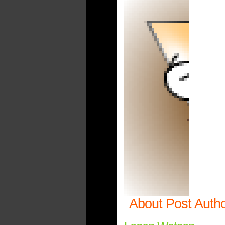
About Post Auth