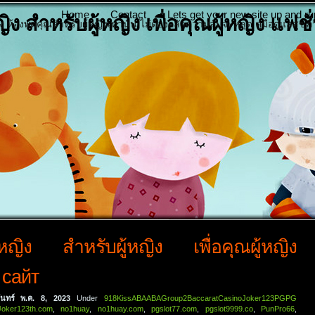
Home
Contact
Lets get your new site up and ru
ง สำหรับผู้หญิง เพื่อคุณผู้หญิง แฟชั
ญิง ห้องพูดคุณสำหรับผู้หญิงเท่านั้น ไม่ต้องกลัวความลับจะหลุด คู่มือดูแลสุขภ
ู้หญิง สำหรับผู้หญิง เพื่อคุณผู้หญิง
ด сайт
จันทร์ พ.ค. 8, 2023
Under
918KissABAABAGroup2BaccaratCasinoJoker123PGPG
Joker123th.com
,
no1huay
,
no1huay.com
,
pgslot77.com
,
pgslot9999.co
,
PunPro66
,