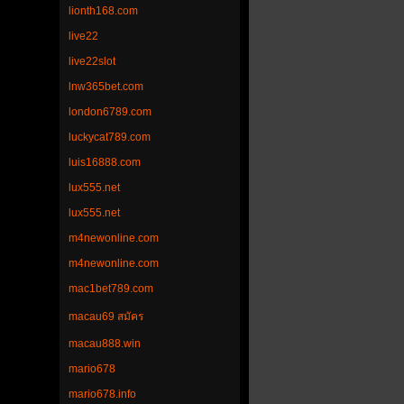
lionth168.com
live22
live22slot
lnw365bet.com
london6789.com
luckycat789.com
luis16888.com
lux555.net
lux555.net
m4newonline.com
m4newonline.com
mac1bet789.com
macau69 สมัคร
macau888.win
mario678
mario678.info