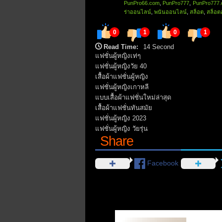
PunPro66.com
,
PunPro777
,
PunPro777
ร่าออนไลน์
,
พนันออนไลน์
,
สล็อต
,
สล็อต
0
1
0
1
Read Time:
14 Second
แฟชั่นผู้หญิงเท่ๆ
แฟชั่นผู้หญิงวัย 40
เสื้อผ้าแฟชั่นผู้หญิง
แฟชั่นผู้หญิงเกาหลี
แบบเสื้อผ้าแฟชั่นใหม่ล่าสุด
เสื้อผ้าแฟชั่นทันสมัย
แฟชั่นผู้หญิง 2023
แฟชั่นผู้หญิง วัยรุ่น
Share
Facebook