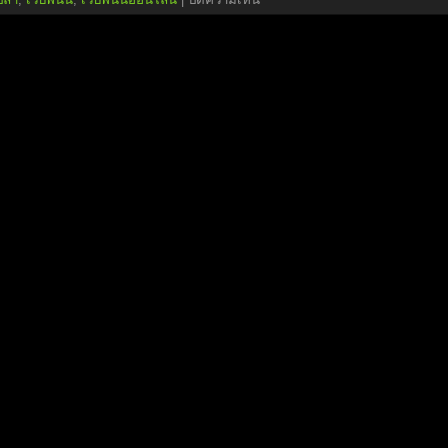
รวม
เรื่อง
ราว
ของ
ผู้
หญิง
สำหรับ
ผู้
หญิง
เพื่อ
คุณ
ผู้
หญิง
แฟชั่น
ผู้
หญิง
ล่าสุด
сайт