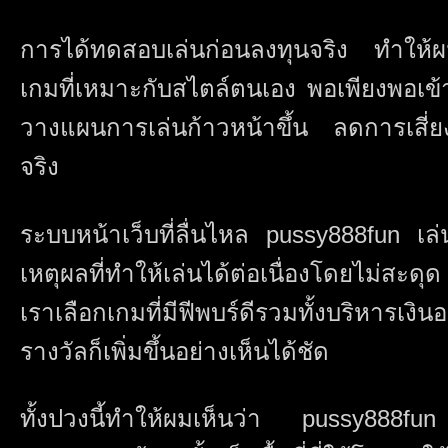
การได้ทดสอบเล่นก่อนลงทุนจริง ทำให้ผม
เกมที่เหมาะกับสไตล์ตนเอง พอเพียงพอเข
วางแผนการเล่นก้าวหน้าขึ้น ลดการเสี่ย
จริง
ระบบหน้าเว็บที่ลื่นไหล pussy888fun เล่
เหตุผลที่ทำให้เล่นได้ต่อเนื่องโดยไม่สะดุด ย
เราเลือกเกมที่มีฟีพบร์ดีรวมทั้งบริหารเ
รางวัลก็เพิ่มขึ้นอย่างเห็นได้ชัด
ทั้งปวงนี้ทำให้ผมเห็นว่า pussy888fun