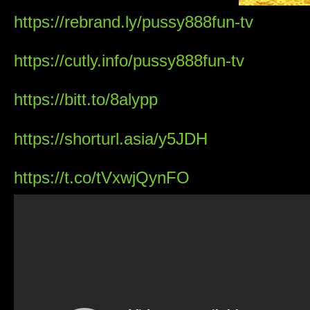
https://rebrand.ly/pussy888fun-tv
https://cutly.info/pussy888fun-tv
https://bitt.to/8alypp
https://shorturl.asia/y5JDH
https://t.co/tVxwjQynFO