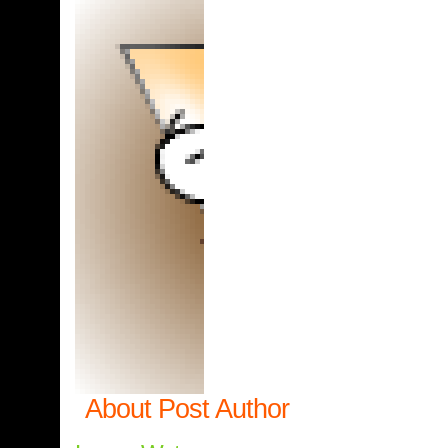
About Post Author