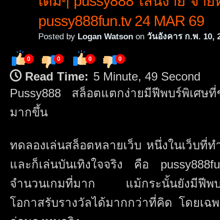
เต็มๆ pussy888 เล่นง่าย จ่าย
pussy888fun.tv 24 MAR 69
Posted by
Logan Watson
on
วันอังคาร ก.พ. 10, 
0
0
0
0
Read Time:
5 Minute, 49 Second
Pussy888 สล็อตแตกง่ายมีฟีพบร์พิเศษที่ช่
มากขึ้น
ทดลองเล่นสล็อตหลายเว็บ หนึ่งในเว็บที่
และก็เล่นบันเทิงใจจริง คือ pussy888fun เ
จำนวนเกมที่มาก แม้กระนั้นยังมีฟีพบร์
โอกาสรับรางวัลได้มากกว่าที่คิด โดยเฉพา