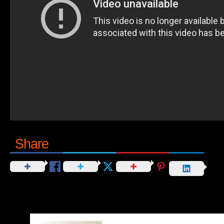
Share