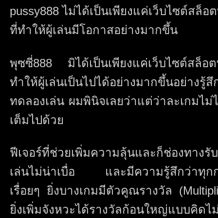
pussy888 ไม่ได้เป็นเพียงแค่เว็บไซต์สล็อ
ที่ทำให้ผู้เล่นมีโอกาสอย่างมากขึ้น
พุซซี่888 มิได้เป็นเพียงแค่เว็บไซต์สล็
ทำให้ผู้เล่นเป็นไปได้อย่างมากขึ้นอย่างรู
ทดลองเล่น ผมพินิจเลยว่าแต่ว่าละเกมไม่ไ
เต็มไปด้วย
ฟีเจอร์ที่ช่วยเพิ่มความลุ้นและก็ช่องทา
เล่นไม่น่าเบื่อ และมีความรู้สึกว่าทุ
เรื่อยๆ ยิ่งบางเกมมีตัวคูณรางวัล (Multi
ยิ่งเพิ่มจังหวะได้รางวัลก้อนใหญ่แบบคิดไม่