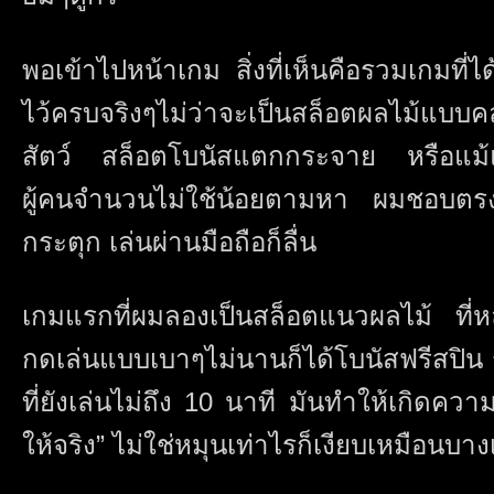
พอเข้าไปหน้าเกม สิ่งที่เห็นคือรวมเกมที
ไว้ครบจริงๆไม่ว่าจะเป็นสล็อตผลไม้แบบคล
สัตว์ สล็อตโบนัสแตกกระจาย หรือแม้แต่เก
ผู้คนจำนวนไม่ใช้น้อยตามหา ผมชอบตร
กระตุก เล่นผ่านมือถือก็ลื่น
เกมแรกที่ผมลองเป็นสล็อตแนวผลไม้ ที
กดเล่นแบบเบาๆไม่นานก็ได้โบนัสฟรีสปิน ร
ที่ยังเล่นไม่ถึง 10 นาที มันทำให้เกิดความ
ให้จริง” ไม่ใช่หมุนเท่าไรก็เงียบเหมือนบาง