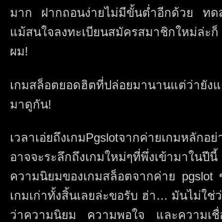
มาก ฝากถอนง่ายไม่มีขั้นต่ำอีกด้วย ทดสอ
แม้สนใจลงทะเบียนสมัครสมาชิกใหม่ล่ะก็
ผม!
เกมสล็อตยอดฮิตที่ปล่อยมานานแต่ว่ายังแ
มาดูกัน!
เวลาเอ่ยถึงเกมPgslotจากค่ายเกมหลักอย
อาจจะระลึกถึงเกมใหม่ๆที่พึ่งเข้ามาในปี
ความนิยมของเกมสล็อตจากค่าย pgslot ขอ
เกมเก่าทั้งสิ้นเลยล่ะขอรับ ฮ่า… มันไม่ใช่ว่
ว่าความนิยม ความพอใจ และความเชื่อถ