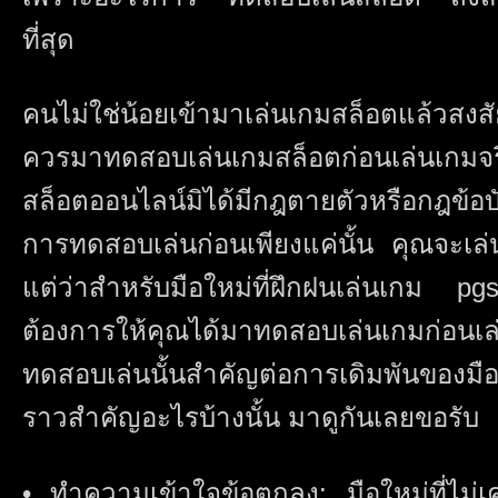
ที่สุด
คนไม่ใช่น้อยเข้ามาเล่นเกมสล็อตแล้วสงส
ควรมาทดสอบเล่นเกมสล็อตก่อนเล่นเกมจริ
สล็อตออนไลน์มิได้มีกฎตายตัวหรือกฎข้อบั
การทดสอบเล่นก่อนเพียงแค่นั้น คุณจะเล่
แต่ว่าสำหรับมือใหม่ที่ฝึกฝนเล่นเกม pg
ต้องการให้คุณได้มาทดสอบเล่นเกมก่อนเล
ทดสอบเล่นนั้นสำคัญต่อการเดิมพันของมื
ราวสำคัญอะไรบ้างนั้น มาดูกันเลยขอรับ
• ทำความเข้าใจข้อตกลง: มือใหม่ที่ไม่เ