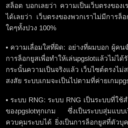
สล็อต บอกเลยว่า ความเป็นเว็บตรงของเราน
ได้เลยว่า เว็บตรงของพวกเราไม่มีการล็
ใดๆทั้งปวง 100%
• ความเลื่อมใสที่ผิด: อย่างที่ผมบอก ผู้ค
การล็อกยูสเพื่อทำให้เล่นpgslotแล้วไม่
กระนั้นความเป็นจริงแล้ว เว็บไซต์ตรงไม่
สงสัย ระบบเกมจะเป็นไปตามที่ค่ายเกมpgs
• ระบบ RNG: ระบบ RNG เป็นระบบที่ใช้สำ
ของpgslotทุกเกม ซึ่งเป็นระบบสุ่มแบ
ควบคุมระบบได้ ยิ่งเป็นการล็อกยูสที่ตัวบ