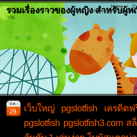
Home
Co
รวมเรื่องราวของผู้หญิง สำหรับผู้หญิ
https://lady-portal.com เรื่องจริงของผู้หญิง ห้องพูดคุณสำหรับผู้หญิงเท
เร้น
ม.ค.
เว็บใหญ่ pgslotfish เครดิต
29
pgslotfish pgslotfish3.com สล