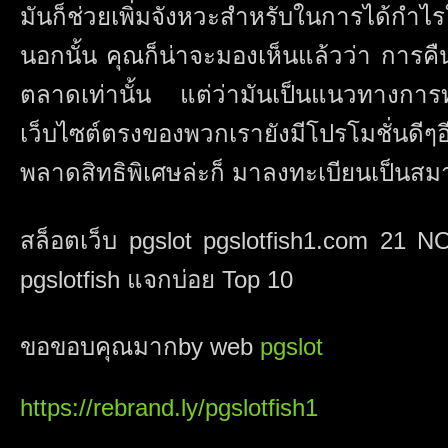
มันก็ช่วยเพิ่มจังหวะสำหรับในการได้กำไรให
นอกนั้น คุณก็น่าจะมองเห็นแล้วว่า การคื
ตลาดเท่านั้น แต่ว่ามันเป็นแนวทางการทำเ
เว็บไซต์ตรงของพวกเรายังมีโปรโมชั่นดี
พลาดสิทธิพิเศษล่ะก็ มาลงทะเบียนเป็นสมา
สล็อตเว็บ pgslot pgslotfish1.com 21 N
pgslotfish แจกบ่อย Top 10
ขอขอบคุณมากby web
pgslot
https://rebrand.ly/pgslotfish1