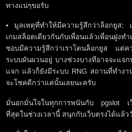
ทางแน่ๆขอรับ
• มูลเหตุที่ทำให้มีความรู้สึกว่าล็อกยูส: 
เกมสล็อตเดียวกันกับเพื่อนแล้วเพื่อนฝูงทำ
ชอบมีความรู้สึกว่าเราโดนล็อกยูส แต่คว
ระบบผันผวนอยู่ บางช่วงบางทีอาจจะแจกบ
แจก แล้วก็ยังมีระบบ RNG สถานที่ทำงานไ
จะโชคดีกว่าแค่นั้นเลยนะครับ
มั่นอกมั่นใจในทุกการพนันกับ pgslot เว็
ที่สุดในช่วงเวลานี้ สนุกกับเว็บตรงได้แล้ววั