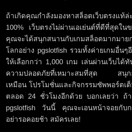
บ่อย
6
ถ้าเกิดคุณกำลังมองหาสล็อตเว็บตรงแท้ล่
November
2025
พนัน
100% เว็บตรงไม่ผ่านเอเย่นต์ที่ดีที่สุดใน
ออนไลน์
คุณจะได้สนุกสนานกับเกมสล็อตมากมายก
โลกอย่าง pgslotfish รวมทั้งค่ายเกมอื่น
ให้เลือกกว่า 1,000 เกม เล่นผ่านเว็บได้
ความปลอดภัยที่เหมาะสมที่สุด สนุกกับ
เหมือน โปรโมชั่นและกิจกรรมซัพพอร์ตเต็
ตลอด 24 ชั่วโมงอีกด้วย บอกเลยว่า ถ้า
pgslotfish วันนี้ คุณจะเอนหน้าจอยกับ
อย่ารอคอยช้า สมัครเลย!