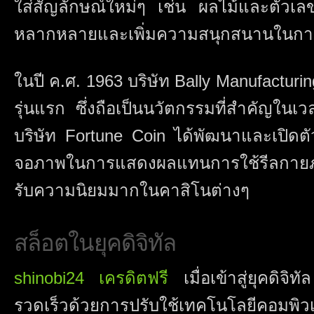
ใส่สัญลักษณ์ใหม่ๆ เช่น ผลไม้และตัวเล
หลากหลายและเพิ่มความสนุกสนานในการ
ในปี ค.ศ. 1963 บริษัท Bally Manufacturin
รุ่นแรก ซึ่งถือเป็นนวัตกรรมที่สำคัญในเ
บริษัท Fortune Coin ได้พัฒนาและเปิดตัว 
จอภาพในการแสดงผลแทนการใช้รีลกายภาพ
รับความนิยมมากในคาสิโนต่างๆ
สล็อตในยุคดิจิทัล
shinobi24 เครดิตฟรี
เมื่อเข้าสู่ยุคดิจิ
รวดเร็วด้วยการปรับใช้เทคโนโลยีคอมพิวเตอ