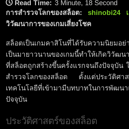
Read Time:
3 Minute, 18 Second
การสำรวจโลกของสล็อต:
shinobi24 เ
วิวัฒนาการของเกมเสี่ยงโชค
สล็อตเป็นเกมคาสิโนที่ได้รับความนิยมอย
เป็นมายาวนานของเกมนี้ทำให้เกิดวิวัฒนาก
ที่สล็อตถูกสร้างขึ้นครั้งแรกจนถึงปัจจุบ
สำรวจโลกของสล็อต ตั้งแต่ประวัติ
เทคโนโลยีที่เข้ามามีบทบาทในการพัฒนาเก
ปัจจุบัน
ประวัติศาสตร์ของสล็อต