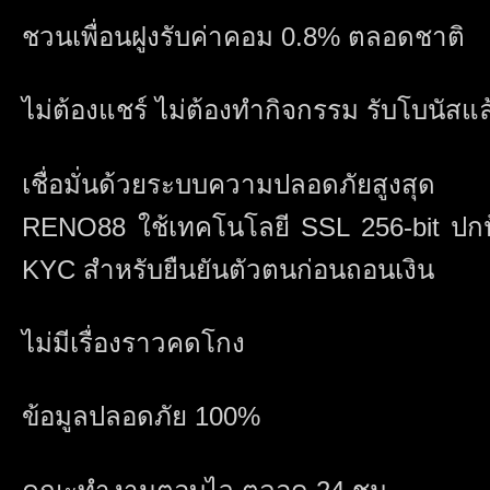
ชวนเพื่อนฝูงรับค่าคอม 0.8% ตลอดชาติ
ไม่ต้องแชร์ ไม่ต้องทำกิจกรรม รับโบนัสแล
เชื่อมั่นด้วยระบบความปลอดภัยสูงสุด
RENO88 ใช้เทคโนโลยี SSL 256-bit ปกป้
KYC สำหรับยืนยันตัวตนก่อนถอนเงิน
ไม่มีเรื่องราวคดโกง
ข้อมูลปลอดภัย 100%