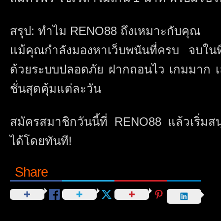
สรุป: ทำไม RENO88 ถึงเหมาะกับคุณ
แม้คุณกำลังมองหาเว็บพนันที่ครบ จบใ
ด้วยระบบปลอดภัย ฝากถอนไว เกมมาก เล่
ชั่นสุดคุ้มแต่ละวัน
สมัครสมาชิกวันนี้ที่ RENO88 แล้วเริ่ม
ได้โดยทันที!
Share