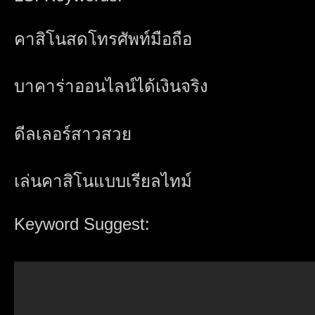
คาสิโนสดโทรศัพท์มือถือ
บาคาร่าออนไลน์ได้เงินจริง
ดีลเลอร์สาวสวย
เล่นคาสิโนแบบเรียลไทม์
Keyword Suggest: