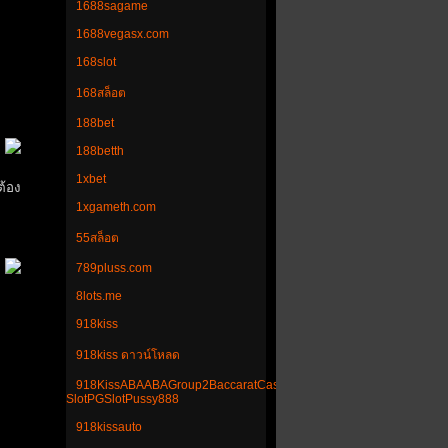
1688sagame
1688vegasx.com
168slot
168สล็อต
188bet
188betth
1xbet
ต้อง
1xgameth.com
55สล็อต
789pluss.com
8lots.me
918kiss
918kiss ดาวน์โหลด
918KissABAABAGroup2BaccaratCasinoJoker123PGPG
SlotPGSlotPussy888
918kissauto