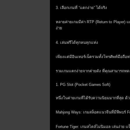
3. เลือกเกมที่ “แตกง่าย” ได้จริง
หลายค่ายเกมมีค่า RTP (Return to Player
ง่าย
4. เล่นฟรีได้ทุกหนทุกแห่ง
เพียงแต่มีอินเทอร์เน็ตรวมทั้งโทรศัพท์มือถื
รวมเกมแตกง่ายจากค่ายดัง ที่คุณสามารถทดล
1. PG Slot (Pocket Games Soft)
หนึ่งในค่ายเกมที่ได้รับความนิยมมากที่สุด 
Mahjong Ways: เกมสล็อตแนวจีนที่มีฟีพบร์ F
Fortune Tiger: เกมสไตล์ไม่นิมอล เล่นง่าย 