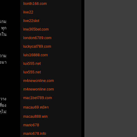
lionth168.com
live22
live22slot
นเกม
 ทุก
lnw365bet.com
ัดใน
london6789.com
luckycat789.com
luis16888.com
ความ
ังมา
lux555.net
lux555.net
m4newonline.com
m4newonline.com
mac1bet789.com
กวาง
ี่ยง
macau69 สมัคร
ๆไม่
macau888.win
mario678
mario678.info