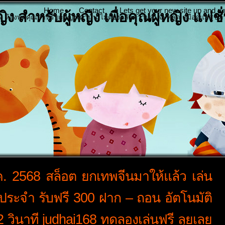
Home
Contact
Lets get your new site up and ru
ง สำหรับผู้หญิง เพื่อคุณผู้หญิง แฟชั
ญิง ห้องพูดคุณสำหรับผู้หญิงเท่านั้น ไม่ต้องกลัวความลับจะหลุด คู่มือดูแลสุขภ
. 2568 สล็อต ยกเทพจีนมาให้แล้ว เล่น
ประจำ รับฟรี 300 ฝาก – ถอน อัตโนมัติ
วินาที judhai168 ทดลองเล่นฟรี ลุยเลย