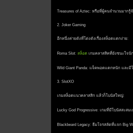
Treasures of Aztec: หรือที่ผู้คนจำนวนมากรู้จ
2. Joker Gaming
อีกหนึ่งค่ายดังที่โด่งดังเรื่องสล็อตแตกง่าย:
Roma Slot:
สล็อต
เกมคลาสสิคที่ยังชนะใจนัก
Wild Giant Panda: แจ็คพอตแตกหนัก และมีโ
3. SlotXO
เกมสล็อตแนวคลาสสิก แล้วก็โบนัสใหญ่:
Lucky God Progressive: เกมที่มีโบนัสสะสมเ
Blackbeard Legacy: ธีมโจรสลัดที่แจก Big W