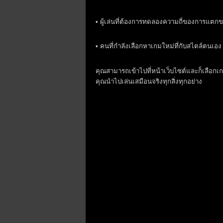
• ผู้เล่นที่ต้องการทดลองความถี่ของการแต
• คนที่กำลังเลือกหาเกมใหม่ที่กับสไตล์ตนเอง
คุณสามารถเข้าไปที่หน้าเว็บไซต์และก็เลือก
คุณนำไปเล่นเสมือนจริงทุกสิ่งทุกอย่าง