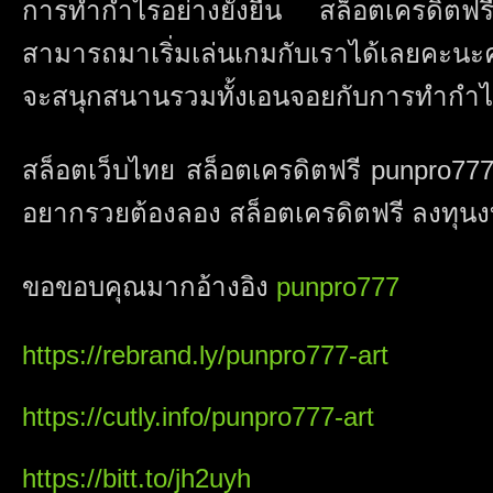
การทำกำไรอย่างยั่งยืน สล็อตเครดิตฟรี
สามารถมาเริ่มเล่นเกมกับเราได้เลยคะนะ
จะสนุกสนานรวมทั้งเอนจอยกับการทำกำไร
สล็อตเว็บไทย สล็อตเครดิตฟรี punpro777
อยากรวยต้องลอง สล็อตเครดิตฟรี ลงทุน
ขอขอบคุณมากอ้างอิง
punpro777
https://rebrand.ly/punpro777-art
https://cutly.info/punpro777-art
https://bitt.to/jh2uyh