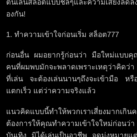
ต้นเล่นสล็อตแบบชิลๆและความเสี่ยงลดล
องกัน!
1. ทำความเข้าใจก่อนเริ่ม สล็อต777
ก่อนอื่น ผมอยากรู้ก่อนว่า มือใหม่แบบค
คนที่ผมพบมักจะพลาดเพราะเหตุว่าคิดว่า
ที่เล่น จะต้องเล่นนานๆถึงจะเข้ามือ หรือ
แตกเร็ว แต่ว่าความจริงแล้ว
แนวคิดแบบนี้ทำให้พวกเราเสี่ยงมากเกินค
ต้องการให้คุณทำความเข้าใจใหม่ก่อนว่
บันเทิง มิได้เล่นเป็นอาชีพ จุดมุ่งหมายแต