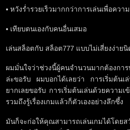
• หวังร่ำรวยเร็วมากกว่าการเล่นเพื่อคว
• เทียบตนเองกับคนอื่นเสมอ
เล่นสล็อตกับ สล็อต777 แบบไม่เสี่ยงง่ายนิด
ผมมั่นใจว่าช่วงนี้ผู้คนจำนวนมากต้องก
ล่ะขอรับ ผมบอกได้เลยว่า การเริ่มต้นเล
ยากเลยขอรับ การเริ่มต้นเล่นด้วยความเข้
รวมถึงรู้เรื่องเกมแล้วก็ตัวเองอย่างลึกซึ้ง
มันก็จะก่อให้คุณสามารถเล่นเกมได้โดย