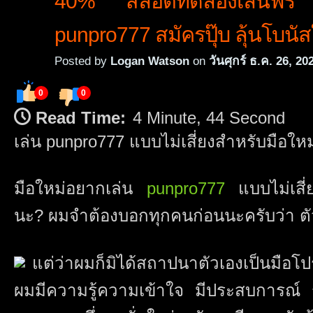
40% สล็อตทดลองเล่นฟรี 
punpro777 สมัครปุ๊บ ลุ้นโบนั
Posted by
Logan Watson
on
วันศุกร์ ธ.ค. 26, 20
0
0
Read Time:
4 Minute, 44 Second
เล่น punpro777 แบบไม่เสี่ยงสำหรับมือให
มือใหม่อยากเล่น
punpro777
แบบไม่เสี่
นะ? ผมจำต้องบอกทุกคนก่อนนะครับว่า ต
แต่ว่าผมก็มิได้สถาปนาตัวเองเป็นมือ
ผมมีความรู้ความเข้าใจ มีประสบการณ์ รวม