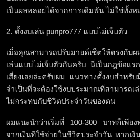
เป็นผลพลอยได้จากการเดิมพัน ไม่ใช่ทั้งห
2. ตั้งงบเล่น punpro777 แบบไม่เจ็บตัว
เมื่อคุณสามารถปรับมายด์เซ็ตให้ตรงกับ
เล่นแบบไม่เจ็บตัวกันครับ นี่เป็นกฎข้อ
เสี่ยงเลยล่ะครับผม แนวทางตั้งงบสำหรับ
จำเป็นที่จะต้องใช้งบประมาณที่สามารถเล
ไม่กระทบกับชีวิตประจำวันของตน
ผมแนะนำว่าเริ่มที่ 100-300 บาทก็เพียง
จากเงินที่ใช้จ่ายในชีวิตประจำวัน หากเง