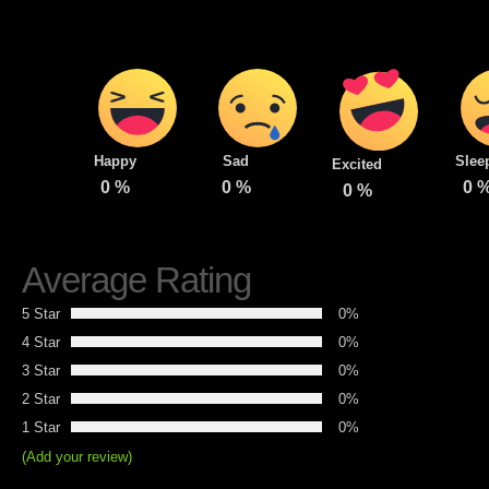
Happy
Sad
Slee
Excited
0
%
0
%
0
0
%
Average Rating
5 Star
0%
4 Star
0%
3 Star
0%
2 Star
0%
1 Star
0%
(Add your review)