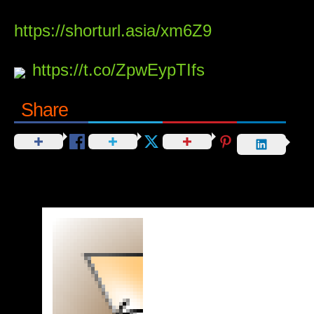
https://shorturl.asia/xm6Z9
https://t.co/ZpwEypTIfs
Share