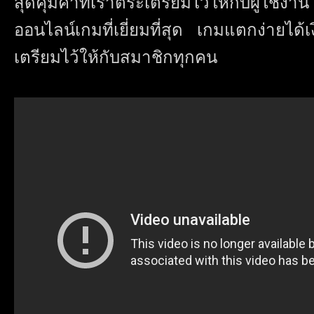
สุดคุ้มค่าที่เราตระเตรียมไว้ให้กับผู้
ออนไลน์เกมที่เยี่ยมที่สุด เกมแตกง่ายได้
เตรียมไว้ให้กับสมาชิกทุกคน