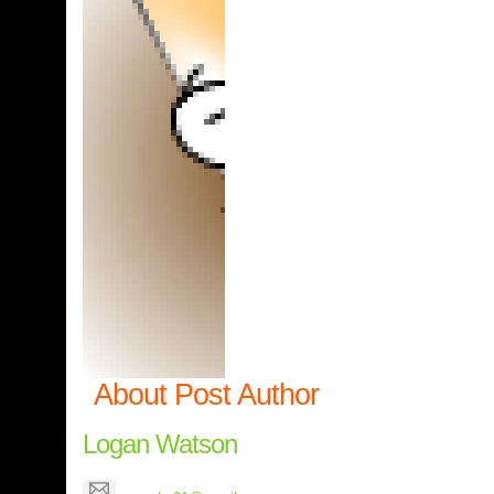
About Post Author
Logan Watson