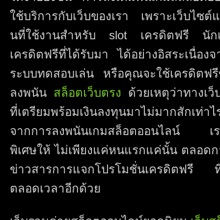
ใช้บริการกับเว็บของเรา เพราะเว็บไซต์แห
นที่ใช้งานสำหรับ slot เครดิตฟรี นัก
เครดิตฟรีที่ได้รับมา ได้อย่างอิสระเนื่อง
ระบบทดสอบเล่น หรือคุณจะใช้เครดิตฟรีข
ลงพนัน
สล็อตเว็บตรง
ด้วยเหตุว่าทางเว็บ
ที่เตรียมพร้อมเงินลงทุนมาไม่มากสักเท่า
จากการลงพนันเกมสล็อตออนไลน์ เรายิ
พิเศษให้ ไม่เพียงแค่หนแรกแค่นั้น ตลอ
ข่าวสารการแจกโปรโมชั่นเครดิตฟรี ที่เ
ตลอดเวลาอีกด้วย