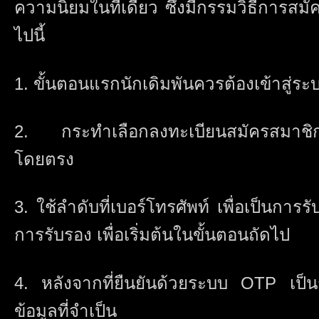
ความนิยมในทีเดียว ซึ่งมีกรรมวิธีการสมั
ไปนี้
1. ขั้นตอนแรกนักเดิมพันควรต้องเข้าสู่ระ
2. กระทำเลือกลงทะเบียนสมัครสมาชิก
โดยตรง
3. ใช้ลำดับที่เบอร์โทรศัพท์ เพื่อเป็นกา
การรับรอง เพื่อเริ่มต้นในขั้นตอนถัดไป
4. หลังจากที่ยืนยันด้วยระบบ OTP เป็น
ข้อมูลที่จำเป็น