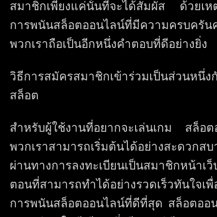
สมาชิกเพียงแค่นั้นที่จะได้สัมผัส ด้วยเห
การพนันสล็อตออนไลน์ที่มีความครบครันค
พวกเราถือเป็นอีกหนึ่งคำตอบที่ดีอย่างยิ่ง
วิธีการสมัครสมาชิกเข้าร่วมเป็นส่วนหนึ
สล็อต
สำหรับผู้ใช้งานที่อยากจะเล่นเกม สล็อตอ
พวกเราสามารถเริ่มต้นได้อย่างสะดวกส
ผ่านทางการลงทะเบียนเป็นสมาชิกหน้าเว
ตอนที่สามารถทำได้อย่างรวดเร็วทันใจเพื่อผ
การพนันสล็อตออนไลน์ที่ดีที่สุด สล็อตออนไ