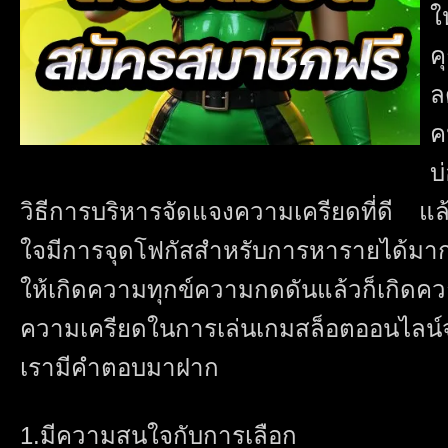
ใ
ค
ล
ค
บ
วิธีการบริหารจัดแจงความเครียดที่ดี แล้วก
ใจมีการจุดโฟกัสสำหรับการหารายได้มาก
ให้เกิดความทุกข์ความกดดันแล้วก็เกิดควา
ความเครียดในการเล่นเกมสล็อตออนไลน์จำเ
เรามีคำตอบมาฝาก
1.มีความสนใจกับการเลือก