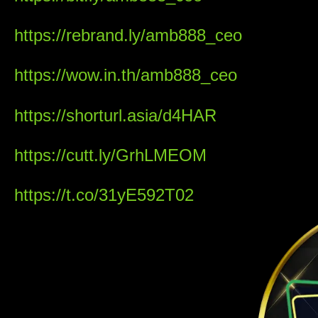
https://rebrand.ly/amb888_ceo
https://wow.in.th/amb888_ceo
https://shorturl.asia/d4HAR
https://cutt.ly/GrhLMEOM
https://t.co/31yE592T02