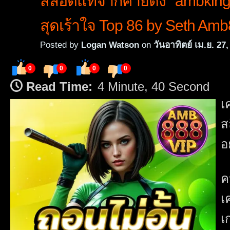
สล็อตแท้จากค่ายดัง ambkin
สุดเร้าใจ Top 86 by Seth Am
Posted by
Logan Watson
on
วันอาทิตย์ เม.ย. 27
0
0
0
0
Read Time:
4 Minute, 40 Second
เ
อ
ค
เ
เ