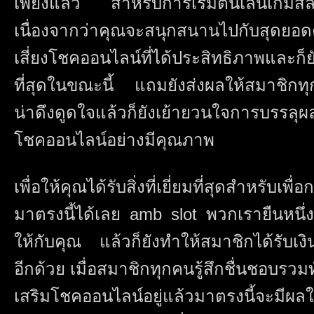
เพียงแล้ว สำหรับการเริ่มต้นเล่นเกมสล็อ
เนื่องจากว่าคุณจะสนุกสนานไปกับสุดยอ
เสี่ยงโชคออนไลน์ที่ได้ประสิทธิภาพและก็ย
ที่สุดในขณะนี้ แถมยังส่งผลให้สมาชิก
น่าดึงดูดใจแล้วก็ยังเย้ายวนใจการบรรลุผ
โชคออนไลน์อย่างมีคุณภาพ
เพื่อให้คุณได้รับสิ่งที่เยี่ยมที่สุดสำหรับเ
มาตรงนี้ได้เลย amb slot พวกเรายืนหนึ
ให้กับคุณ แล้วก็ยังทำให้สมาชิกได้รับเงิน
อีกด้วย เมื่อสมาชิกทุกคนรู้สึกชื่นชอบร
เสริมโชคออนไลน์อยู่แล้วมาตรงนี้จะมีผล