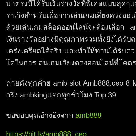
มาตรงนี้ได้รับเงินรางวัลที่พิเศษแบบสุด
ร่าเริงสำหรับเพื่อการเล่นเกมเสี่ยงดวงออนไ
ด้วยเล่นเกมสล็อตออนไลน์จะต้องเลือก amb
เงินรางวัลอย่างมีคุณภาพรวมทั้งยังได้ร
เคร่งเครียดได้จริง และทำให้ท่านได้รับค
โตในการเล่นเกมเสี่ยงดวงออนไลน์ที่โคตร
ค่ายดังทุกค่าย amb slot Amb888.ceo 8 M
จริง ambkingแตกทุกชั่วโมง Top 39
ขอขอบคุณอ้างอิงจาก
amb888
https://bit.ly/amb888_ceo