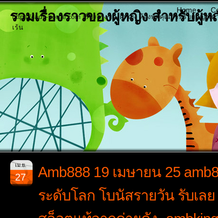
Home
Co
รวมเรื่องราวของผู้หญิง สำหรับผู้หญิ
https://lady-portal.com เรื่องจริงของผู้หญิง ห้องพูดคุณสำหรับผู้หญิงเท
เร้น
เม.ย.
Amb888 19 เมษายน 25 amb
27
ระดับโลก โบนัสรายวัน รับเลย 