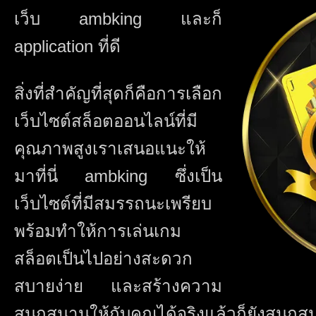
เว็บ ambking และก็
application ที่ดี
สิ่งที่สำคัญที่สุดก็คือการเลือก
เว็บไซต์สล็อตออนไลน์ที่มี
คุณภาพสูงเราเสนอแนะให้
มาที่นี่ ambking ซึ่งเป็น
เว็บไซต์ที่มีสมรรถนะเพรียบ
พร้อมทำให้การเล่นเกม
สล็อตเป็นไปอย่างสะดวก
สบายง่าย และสร้างความ
สนุกสนานให้กับคุณได้จริงแล้วก็ยังสนุ