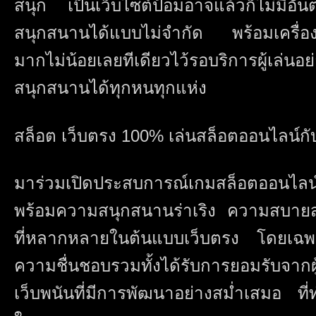
สนุก เป็นเว็บไซต์ป้อมอาจแล้วก็ไม่ม
สนุกสนานได้แบบไม่จำกัด พร้อมเครื่
มากไม่น้อยเลยทีเดียวไว้รอบริการผู้เล่น
สนุกสนานได้ทุกหนทุกแห่ง
สล็อต เว็บตรง 100% เล่นสล็อตออนไลน์กั
มาร่วมเปิดประสบการณ์เกมสล็อตออนไลน
พร้อมความสนุกสนานร่าเริง ความสบายส
ที่หลากหลายในต้นแบบเว็บตรง โดยเฉพาะ
ความชื่นชอบรวมทั้งได้รับการยอมรับจากผู
เว็บพนันที่มีการพัฒนาอย่างสม่ำเสมอ ที่ทำใ