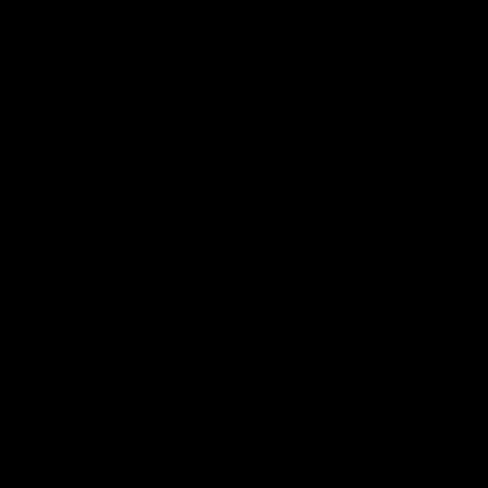
by
Clarissa
Cafe444.me
23
เมษา
24