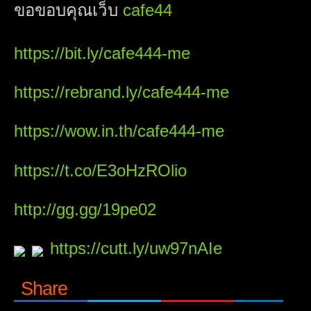
ขอขอบคุณเว็บ
cafe44
https://bit.ly/cafe444-me
https://rebrand.ly/cafe444-me
https://wow.in.th/cafe444-me
https://t.co/E3oHzROlio
http://gg.gg/19pe02
https://cutt.ly/uw97nAIe
Share