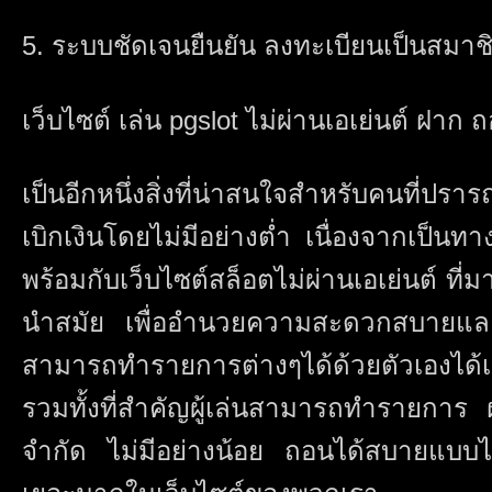
5. ระบบชัดเจนยืนยัน ลงทะเบียนเป็นสมาช
เว็บไซต์ เล่น pgslot ไม่ผ่านเอเย่นต์ ฝาก 
เป็นอีกหนึ่งสิ่งที่น่าสนใจสำหรับคนที่ป
เบิกเงินโดยไม่มีอย่างต่ำ เนื่องจากเป็นทาง
พร้อมกับเว็บไซต์สล็อตไม่ผ่านเอเย่นต์ ท
นำสมัย เพื่ออำนวยความสะดวกสบายและเร็
สามารถทำรายการต่างๆได้ด้วยตัวเองได้เ
รวมทั้งที่สำคัญผู้เล่นสามารถทำรายการ
จำกัด ไม่มีอย่างน้อย ถอนได้สบายแบบไม่