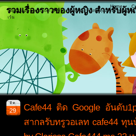
Home
Co
รวมเรื่องราวของผู้หญิง สำหรับผู้หญิ
https://lady-portal.com เรื่องจริงของผู้หญิง ห้องพูดคุณสำหรับผู้หญิงเท
เร้น
มี.ค.
Cafe44 ติด Google อันดับ1
29
สากลรับทรูวอเลท cafe44 ทุน