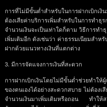
การที่ไม่มีขั้นต่ำสำหรับในการฝากเบิกเงิน
ต้องเสียค่าบริการเพิ่มสำหรับในการทำ
จำนวนเงินจะเป็นเท่าใดก็ตาม วิธีการทำธุ
เพิ่มเติมอีก ดังเช่นว่า ค่าธรรมเนียมสำห
ฝากด้วยแนวทางเงินที่แตกต่าง
3. มีการจัดแจงการเงินที่สะดวก
การฝากเบิกเงินโดยไม่มีขั้นต่ำช่วยทำให้ผ
ของตนเองได้อย่างสะดวกสบาย ไม่ต้องเสี
จำนวนเงินมาเพิ่มเติมหรือถอน ทำให้ส