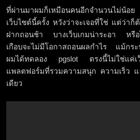
ที่ผ่านมาผมก็เหมือนคนอีกจำนวนไม่น้อย
เว็บไซต์นี้ครั้ง หวังว่าจะเจอที่ใช่ แต่ว่าก
ฝากถอนช้า บางเว็บเกมน่าระอา หรือไ
เกือบจะไม่มีโอกาสถอนผลกำไร แม้กระนั้
ผมได้ทดลอง pgslot ตรงนี้ไม่ใช่แค่เ
แพลตฟอร์มที่รวมความสนุก ความเร็ว แล้ว
เดียว