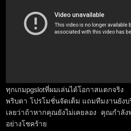
ทุกเกมpgslotที่ผมเล่นได้โอกาสแตกจริง 
พริบตา โปรโมชั่นจัดเต็ม แถมทีมงานยังบริก
เลยว่าถ้าหากคุณยังไม่เคยลอง คุณกำล
อย่างโชคร้าย