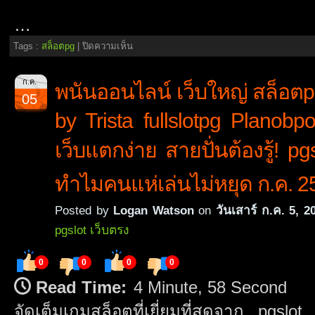
…
บน
Tags :
สล็อตpg
|
ปิดความเห็น
เว็บ
ใหญ่
ก.ค.
พนันออนไลน์ เว็บใหญ่ สล็อต
สล็อตpg
05
ทดลอง
by Trista fullslotpg Planobpo
เล่น
Top
4
เว็บแตกง่าย สายปั่นต้องรู้! 
by
Elke
pgslotth
ทำไมคนแห่เล่นไม่หยุด ก.ค. 2
Pgslotth.nl
pgslot
เว็บไซต์
Posted by
Logan Watson
on
วันเสาร์ ก.ค. 5, 2
แตก
pgslot เว็บตรง
ง่าย
เว็บ
0
0
0
0
ตรง
แท้
Read Time:
4 Minute, 58 Second
100%
จัดเต็มเกมสล็อตที่เยี่ยมที่สุดจาก pgsl
แจก