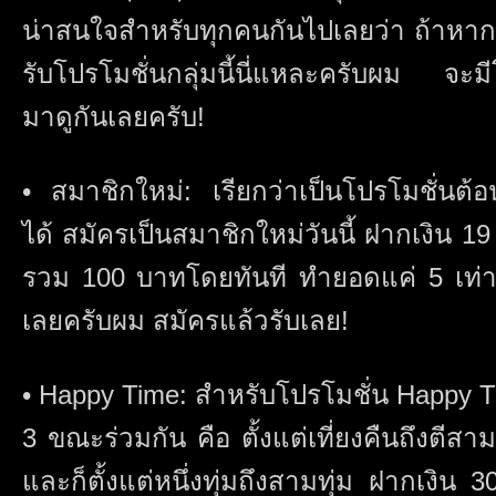
น่าสนใจสำหรับทุกคนกันไปเลยว่า ถ้าหากเ
รับโปรโมชั่นกลุ่มนี้นี่แหละครับผม จะมีโ
มาดูกันเลยครับ!
• สมาชิกใหม่: เรียกว่าเป็นโปรโมชั่นต้
ได้ สมัครเป็นสมาชิกใหม่วันนี้ ฝากเงิน 19
รวม 100 บาทโดยทันที ทำยอดแค่ 5 เท่
เลยครับผม สมัครแล้วรับเลย!
• Happy Time: สำหรับโปรโมชั่น Happy T
3 ขณะร่วมกัน คือ ตั้งแต่เที่ยงคืนถึงตีสาม
และก็ตั้งแต่หนึ่งทุ่มถึงสามทุ่ม ฝากเงิน