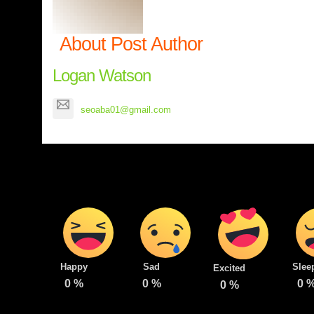
About Post Author
Logan Watson
seoaba01@gmail.com
Happy
Sad
Slee
Excited
0
%
0
%
0
0
%