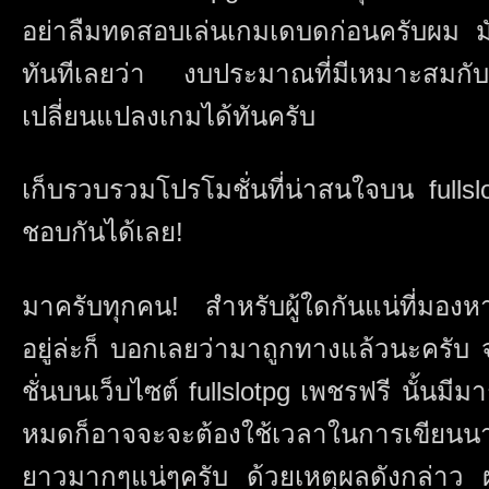
อย่าลืมทดสอบเล่นเกมเดบดก่อนครับผม ม
ทันทีเลยว่า งบประมาณที่มีเหมาะสมกับ
เปลี่ยนแปลงเกมได้ทันครับ
เก็บรวบรวมโปรโมชั่นที่น่าสนใจบน fullslot
ชอบกันได้เลย!
มาครับทุกคน! สำหรับผู้ใดกันแน่ที่มองห
อยู่ล่ะก็ บอกเลยว่ามาถูกทางแล้วนะครับ
ชั่นบนเว็บไซต์ fullslotpg เพชรฟรี นั้
หมดก็อาจจะจะต้องใช้เวลาในการเขียน
ยาวมากๆแน่ๆครับ ด้วยเหตุผลดังกล่าว 