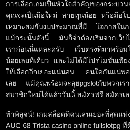
การเลือกเกมเป็นหัวใจสำคัญของกระบวน
คุณจะเป็นมือใหม่ สายทุนน้อย หรือมือโปร
เหมาะสมกับงบประมาณที่มี โอกาสในกา
แม้กระนั้นดังนี้ มันก็จำต้องเริ่มจากเว็บ
เราก่อนนี่แหละครับ เว็บตรงที่มาพร้อม
น้อยเลยทีเดียว และไม่ได้มีโปรโมชั่นเพียง
ให้เลือกอีกเยอะแน่นอน คนใดกันแน่พอใจ
เลย แม้คุณพร้อมจะลุยpgslotกับพวกเรา
สมาชิกใหม่ได้แล้ววันนี้ สมัครฟรี สมัครเล
ท้าพิสูจน์! เกมสล็อตที่คนเล่นเยอะที่สุดแห่
AUG 68 Trista casino online fullslotpg ที่ด