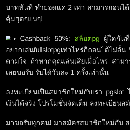
บาททันที ทำยอดแค่ 2 เท่า สามารถอนได้
คุ้มสุดๆแน่ๆ!
• Cashback 50%:
สล็อตpg
ผู้ใดกัน
อยากเล่นfullslotpgเท่าไหร่ก็ถอนได้ไม่อั้
ตามใจ ถ้าหากคุณเล่นเสียเมื่อไหร่ สาม
เลยขอรับ รับได้วันละ 1 ครั้งเท่านั้น
ลงทะเบียนเป็นสมาชิกใหม่กับเรา pgslot ไ
เงินได้จริง โปรโมชั่นจัดเต็ม ลงทะเบียนส
มาขอรับทุกคน! มาสมัครสมาชิกใหม่กับ สล