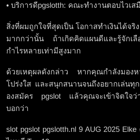
• บริการดีpgslotth: คณะทำงานตอบไวเสมือ
สิ่งที่ผมถูกใจที่สุดเป็น โอกาสทำเงินได้จริง
มากกว่านั้น ถ้าเกิดคิดแผนดีและรู้จัก
กำไรหลายเท่ามีสูงมาก
ด้วยเหตุผลดังกล่าว หากคุณกำลังมองห
โปร่งใส และสนุกสนานจนถึงอยากเล่นทุ
องสมัคร pgslot แล้วคุณจะเข้าจิตใจว่า
บอกว่า
slot pgslot pgslotth.nl 9 AUG 2025 Elk