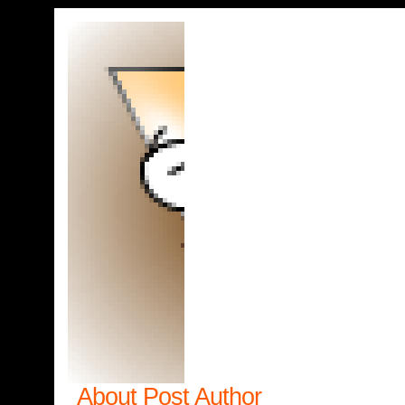
About Post Author