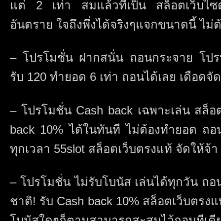
แต่ 2 เท่า สมแล้วที่เป็น สล็อตเว็บไซ
อันตราย ใจถึงพึ่งได้จริงๆแจกขนาดนี้ ไม่ต
– โปรโมชั่น ฝากสนั่น ถอนกระจาย โปรที
รับ 120 ทำยอด 6 เท่า ถอนได้เลย เดือดจัด
– โปรโมชั่น Cash back เฉพาะเล่น สล็อต 
back 10% ได้ในทันที ไม่ต้องทำยอด ถอนได้
ทุกเวลา 55slot สล็อตเว็บตรงแท้ จัดให้จ้า
– โปรโมชั่น ไม่รับโบนัส เล่นได้ทุกวัน 
ชาติ! รับ Cash back 10% สล็อตเว็บตรงแ
โบนัสใดๆก็ตามสามารถสะสมไว้ถอนทีเดียวไ