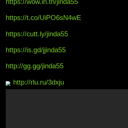
https://wow.in.th/jinda55
https://t.co/UiPO6sN4wE
https://cutt.ly/jinda55
https://is.gd/jjinda55
http://gg.gg/jinda55
http://rlu.ru/3dxju