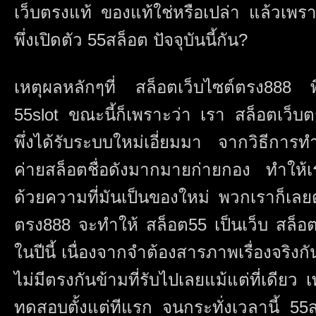
เว็บตรงแท้ ของแท้ใช่หรือเปล่า แล้วเพ
พึ่งเปิดตัว 55สล็อต ปัจจุบันนี้กัน?
เหตุผลหลักๆที่ สล็อตเว็บไซต์ตรง888 พ
55slot ขณะนี้ก็เพราะว่า เรา สล็อตเว็บ
พึ่งได้รับระบบใหม่เอี่ยมมา จากวิธีการท
ค่ายสล็อตชื่อดังมากมายก่ายกอง ทำให้เร
ด้วยความที่มันเป็นของใหม่ พวกเราก็เลยต
ตรง888 จะทำให้ สล็อต55 เป็นเว็บ สล็อต
ในปีนี้ เนื่องจากจำต้องสารภาพเรื่องจริงกั
ไม่มีตรงกันข้ามที่รับไปเลยแม้แต่ที่เดียว 
ทดสอบตั้งแต่ทีแรก จนกระทั่งเวลานี้ 5