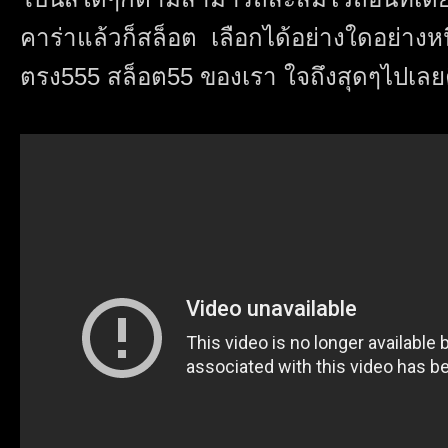
คาร่าแล้วก็สล็อต เลือกได้อย่างใดอย่างห
ตรง555 สล็อต55 ของเรา ใจถึงสุดๆไปเลยคิ