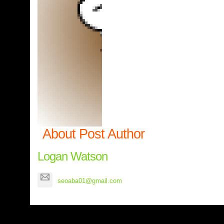
About Post Author
Logan Watson
seoaba01@gmail.com