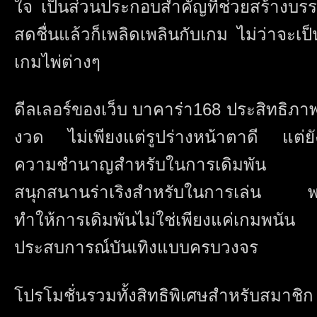
ใจ เป็นส่วนประกอบสำคัญที่ช่วยสร้างบรรย
สดชื่นแล้วก็เพลิดเพลินกับเกม ไม่ว่าจะเป
เกมไพ่ต่างๆ
ดีลเลอร์ของเว็บ บาคาร่า168 ประสิทธิภา
งวด ไม่เพียงแต่รูปร่างหน้าตาดี แต่ย
ความชำนาญสำหรับในการเดิมพัน 
สนุกสนานร่าเริงสำหรับในการเล่น พร้อ
ทำให้การเดิมพันไม่ใช่เพียงแค่เกมพน
ประสบการณ์บันเทิงแบบครบวงจร
โปรโมชั่นรวมทั้งสิทธิพิเศษสำหรับสมาชิก