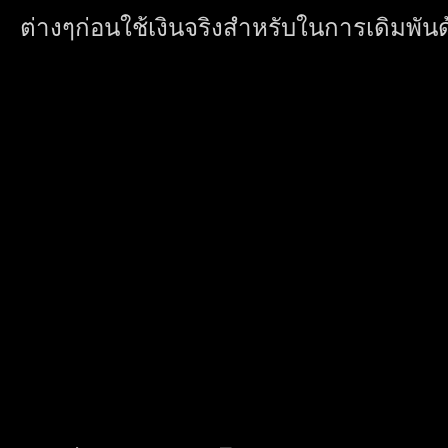
ต่างๆก่อนใช้เงินจริงสำหรับในการเดิมพัน