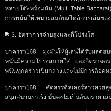
หลายโต๊ะพร้อมกัน (Multi-Table Baccarat
การพนันให้เหมาะสมกับสไตล์การเล่นของ
3. อัตราการจ่ายสูงและก็โปร่งใส
บาคาร่า168 มุ่งมั่นให้ผู้เล่นได้รับผลตอ
พนันมีความโปร่งสบายใส และก็ตรวจตราได
พนันทุกคราวเป็นกลางและไม่มีการล็อคผ
บาคาร่า168 คัดสรรดีลเลอร์สาวสวย
สนุกสนานร่าเริง มั่นคงไม่เป็นอันตราย เล่