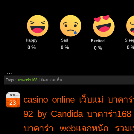
Happy
Sad
Slee
Excited
0
%
0
%
0
0
%
…
บน
Tags :
บาคาร่า168
|
ปิดความเห็น
บา
คา
ก.ย.
casino online เว็บแม่ บาคาร
ร่า
23
sexyauto168s.com
13
92 by Candida บาคาร่า168 
NOV
2025
บา
บาคาร่า webแจกหนัก รวมเทค
คา