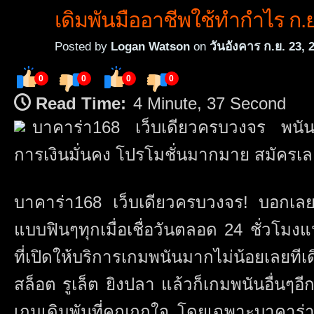
ร่า168
เดิมพันมืออาชีพใช้ทำกำไร ก.
เว็บ
บา
Posted by
Logan Watson
on
วันอังคาร ก.ย. 23, 
คา
ร่า
ออนไลน์
0
0
0
0
อันดับ
Read Time:
4 Minute, 37 Second
1
ทุก
บาคาร่า168 เว็บเดียวครบวงจร พนัน
ยอด
ฝาก
การเงินมั่นคง โปรโมชั่นมากมาย สมัครเล
10%
จบ
ไว
บาคาร่า168 เว็บเดียวครบวงจร! บอกเลยว
ได้
เงิน
แบบฟินๆทุกเมื่อเชื่อวันตลอด 24 ชั่วโมง
เร็ว
แจก
ที่เปิดให้บริการเกมพนันมากไม่น้อยเลยท
จริง
โอน
สล็อต รูเล็ต ยิงปลา แล้วก็เกมพนันอื่นๆอ
ไว
ได้
เกมเดิมพันที่คุณถูกใจ โดยเฉพาะบาคาร่า