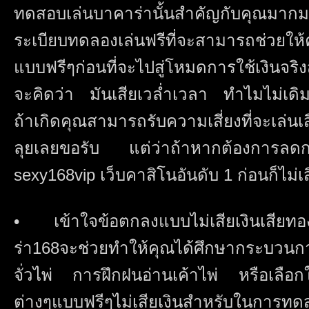
ทดสอบเล่นบาคาร่านั้นสำคัญกับคุณมาก
ระเบียบทดลองเล่นฟรีที่จะสามารถช่วยให
แบบฟรีๆก่อนที่จะไปสู่โหมดการใช้เงินจ
จะคิดว่า มันเสียเวล่ำเวลา ทำไมไม่เดิมพ
ถ้าเกิดคุณสามารถรับความเสี่ยงที่จะเล่นเ
ลุยเลยขอรับ แต่ว่าถ้าหากต้องการลดก
sexy168vip เว็บคาสิโนอันดับ 1 ก่อนก็ไม่
• เข้าใจข้อตกลงแบบไม่เสียเงินเสี
ร่า168จะช่วยทำให้คุณได้ศึกษากระบวนกา
จั่วไพ่ การฝึกฝนอ่านเค้าไพ่ หรือเลือก
ต่างๆแบบฟรีๆไม่เสียเงินสำหรับในการทด