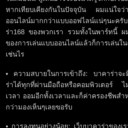
หากเทียบเคียงกันในปัจจุบัน ผมแน่ใจว
ออนไลน์มากกว่าแบบออฟไลน์แน่ๆนะครับ
ร่า168 ของพวกเรา รวมทั้งในพาร์ทนี้
ของการเล่นแบบออนไลน์แล้วก็การเล่นในค
เช่นไร
• ความสบายในการเข้าถึง: บาคาร่าจะ
ร่าได้ทุกที่ผ่านมือถือหรือคอมพิวเตอร์ ไ
เวลา ออมอีกทั้งเวลาและก็ค่าครองชีพสำ
กว่ามองเห็นๆเลยขอรับ
• การลงทุนอย่างน้อย: เว็บบาคาร่าของเ