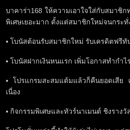
บาคาร่า168 ให้ความเอาใจใส่กับสมาชิกทุ
พิเศษเยอะมาก ตั้งแต่สมาชิกใหม่จนกระทั่ง
• โบนัสต้อนรับสมาชิกใหม่ รับเครดิตฟรีทั
• โบนัสฝากเงินหนแรก เพิ่มโอกาสทำกำไร
• โปรแกรมสะสมแต้มแล้วก็คืนยอดเสีย เพื่อเ
เนื่อง
• กิจกรรมพิเศษและทัวร์นาเมนต์ ชิงรางวั