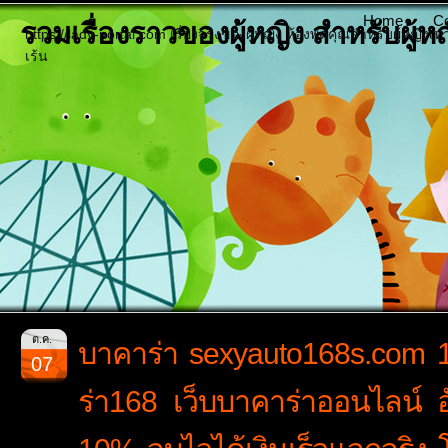
Home
Co
รวมเรื่องราวของผู้หญิง สำหรับผู้หญิ
https://lady-portal.com เรื่องจริงของผู้หญิง ห้องพูดคุณสำหรับผู้หญิงเท
เร้น
ต.ค.
บาคาร่า sexyauto168s.com
07
ร่า168 เว็บบาคาร่าออนไลน์ 