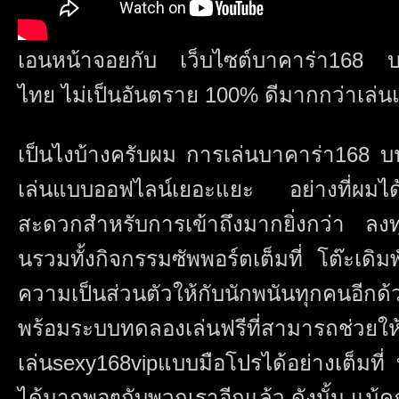
เอนหน้าจอยกับ เว็บไซต์บาคาร่า168 บ
ไทย ไม่เป็นอันตราย 100% ดีมากกว่าเล่
เป็นไงบ้างครับผม การเล่นบาคาร่า168 บ
เล่นแบบออฟไลน์เยอะแยะ อย่างที่ผมไ
สะดวกสำหรับการเข้าถึงมากยิ่งกว่า ลงทุ
นรวมทั้งกิจกรรมซัพพอร์ตเต็มที่ โต๊ะเดิ
ความเป็นส่วนตัวให้กับนักพนันทุกคนอีกด้
พร้อมระบบทดลองเล่นฟรีที่สามารถช่วยให้
เล่นsexy168vipแบบมือโปรได้อย่างเต็มที่ 
ได้มากพอๆกับพวกเราอีกแล้ว ดังนั้น แม้ค