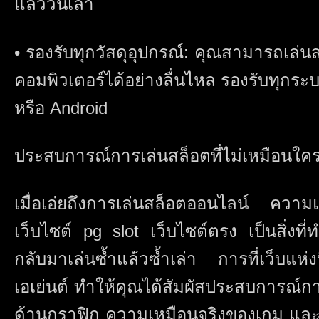
แล้ววันเล่า
• รองรับทุกวัสดุอุปกรณ์: คุณสามารถเล่นส
คอมพิวเตอร์ได้อย่างลื่นไหล รองรับทุกระบ
หรือ Android
ประสบการณ์การเล่นสล็อตที่ไม่เหมือนใคร มีที
เมื่อเอ่ยถึงการเล่นสล็อตออนไลน์ ความ
เว็บไซต์ pg slot เว็บไซต์ตรง เป็นสิ่งที่
กลับมาเล่นซ้ำแล้วซ้ำเล่า การที่เว็บแห่
เอเย่นต์ ทำให้คุณได้สัมผัสประสบการณ์การเ
ด้านกราฟิก ความเหมือนจริงของเกม และจ