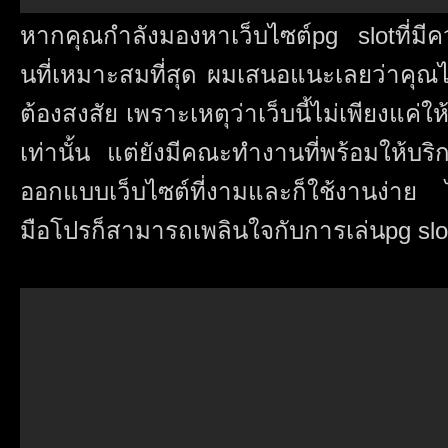
หากคุณกำลังมองหาเว็บไซต์pg slotที่มีค
นที่เหมาะสมที่สุด ผมเสนอแนะเลยว่าคุณไ
ต้องสงสัย เพราะเหตุว่าเว็บนี้ไม่เพียงแค่ใ
เท่านั้น แต่ยังมีคณะทำงานที่พร้อมให้บ
ออกแบบเว็บไซต์ที่งามและก็ใช้งานง่าย ไม
มือโปรก็สามารถเพลินใจกับการเล่นpg slo