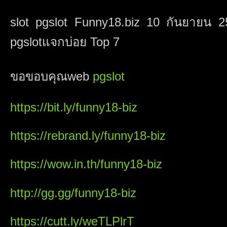
slot pgslot Funny18.biz 10 กันยายน 2
pgslotแจกบ่อย Top 7
ขอขอบคุณweb
pgslot
https://bit.ly/funny18-biz
https://rebrand.ly/funny18-biz
https://wow.in.th/funny18-biz
http://gg.gg/funny18-biz
https://cutt.ly/weTLPlrT