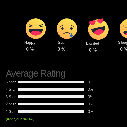
Happy
Sad
Slee
Excited
0
%
0
%
0
0
%
Average Rating
5 Star
0%
4 Star
0%
3 Star
0%
2 Star
0%
1 Star
0%
(Add your review)