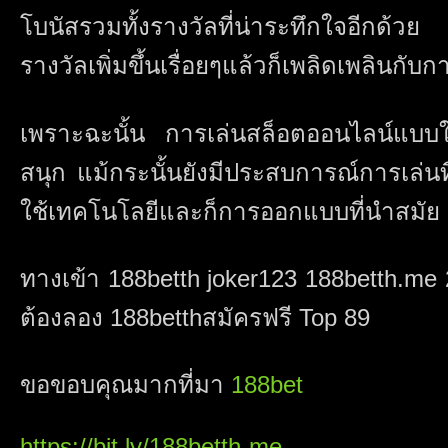
โบนัสรวมทั้งรางวัลที่น่าระทึกใจอีกด้
รางวัลเพิ่มขึ้นเรื่อยๆแล้วก็เพลิดเพลินกับกา
เพราะฉะนั้น การเล่นสล็อตออนไลน์แบบใหม
สนุก แม้กระนั้นยังมีประสบการณ์การเล่นที่
ใช้เทคโนโลยีและก็การออกแบบที่นำสมัย
ทางเข้า 188betth joker123 188betth.me
ต้องลอง 188betthสมัครฟรี Top 89
ขอขอบคุณมากที่มา
188bet
https://bit.ly/188betth-me