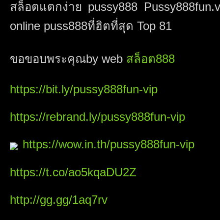
สล็อตแตกง่าย pussy888 Pussy888fun.vi
online puss888ที่ฮิตที่สุด Top 81
ขอขอบพระคุณby web
สล็อต888
https://bit.ly/pussy888fun-vip
https://rebrand.ly/pussy888fun-vip
https://wow.in.th/pussy888fun-vip
https://t.co/ao5kqaDU2Z
http://gg.gg/1aq7rv