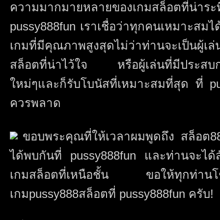
ความมากมายหลายของเกมสล็อตที่น่าระทึกใจ
pussy888fun เราเชื่อว่าทุกคนเหมาะสมได้
เกมที่มีคุณภาพสูงสุดไม่ว่าท่านจะเป็นผู้เ
สล็อตที่น่าไว้ใจ หรือผู้เล่นที่มีประ
ใหม่ๆและก็รับโบนัสที่เหมาะสมที่สุด ที่ 
ควรพลาด
ขอบพระคุณที่ให้เวลาผมพูดถึง สล็อต
ได้พบกันที่ pussy888fun และท่านจะได้
เกมสล็อตที่เหนือชั้น ขอให้ทุกท่านโชค
เกมpussy888สล็อตที่ pussy888fun ครับ!