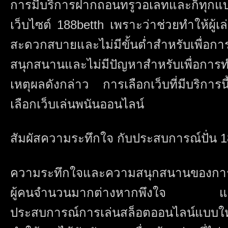
การมีบริการฝากถอนทรูวอเลทและก็ทุกแบงค์
เว็บไซต์ 188betth เพราะว่าช่วยทำให้ผู
สะดวกสบายและไม่มีขั้นต่ำสำหรับเพื่อก
สนุกสนานและไม่มีปัญหาสำหรับเพื่อกา
เหตุผลดังกล่าว การเลือกเว็บที่มีบริการนี
เลือกเว็บเล่นพนันออนไลน์
สัมผัสความระทึกใจ กับประสบการณ์ปั่น 
ความระทึกใจและความสนุกสนานของการเล่น
ผู้คนจำนวนมากต่างหากพึงใจ แม้กระ
ประสบการณ์การเล่นสล็อตออนไลน์แบบให