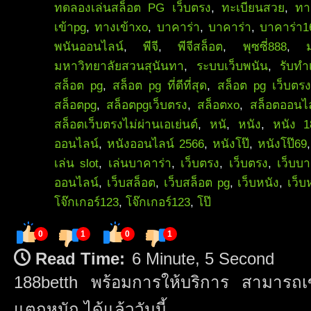
ทดลองเล่นสล็อต PG เว็บตรง
,
ทะเบียนสวย
,
ทา
เข้าpg
,
ทางเข้าxo
,
บาคาร่า
,
บาคาร่า
,
บาคาร่า1
พนันออนไลน์
,
พีจี
,
พีจีสล็อต
,
พุซซี่888
,
มหาวิทยาลัยสวนสุนันทา
,
ระบบเว็บพนัน
,
รับทำ
สล็อต pg
,
สล็อต pg ที่ดีที่สุด
,
สล็อต pg เว็บตร
สล็อตpg
,
สล็อตpgเว็บตรง
,
สล็อตxo
,
สล็อตออนไ
สล็อตเว็บตรงไม่ผ่านเอเย่นต์
,
หนั
,
หนัง
,
หนัง 1
ออนไลน์
,
หนังออนไลน์ 2566
,
หนังโป๊
,
หนังโป๊69
เล่น slot
,
เล่นบาคาร่า
,
เว็บตรง
,
เว็บตรง
,
เว็บบาค
ออนไลน์
,
เว็บสล็อต
,
เว็บสล็อต pg
,
เว็บหนัง
,
เว็บ
โจ๊กเกอร์123
,
โจ๊กเกอร์123
,
โป๊
0
1
0
1
Read Time:
6 Minute, 5 Second
188betth พร้อมการให้บริการ สามารถเ
แตกหนัก ได้แล้ววันนี้