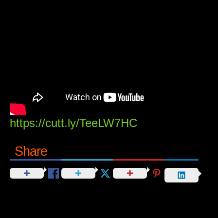
https://cutt.ly/TeeLW7HC
Share