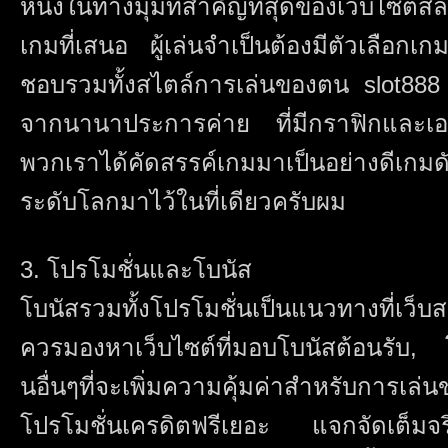
หนึ่งในทางมุมที่สำคัญที่สุดของเว็บไซ
เกมที่เสนอ ผู้เล่นจำเป็นต้องมีตัวเลือก
ชอบรวมทั้งสไตล์การเล่นของตน slot8
จากนานาประการค่าย ที่มีกราฟิกและเอฟเ
พวกเราได้คัดสรรค์เกมมาเป็นอย่างดีเกมด
ระดับโลกมาไว้ในที่เดียวครับผม
3. โปรโมชั่นและโบนัส
โบนัสรวมทั้งโปรโมชั่นเป็นแนวทางที่เว็บส
ควรมองหาเว็บไซต์ที่มอบโบนัสต้อนรับ, 
นอื่นๆที่จะเพิ่มความคุ้มค่าสำหรับการเ
โปรโมชั่นเครดิตฟรีเยอะ แจกจัดเต็มจริงๆ