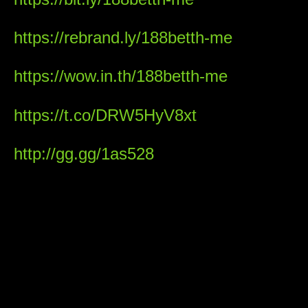
https://rebrand.ly/188betth-me
https://wow.in.th/188betth-me
https://t.co/DRW5HyV8xt
http://gg.gg/1as528