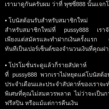
เรามาดูกันครับผม ว่าที่ พุซซี่888 นั้นแจกโ
• โบนัสต้อนรับสำหรับสมาชิกใหม่
สำหรับสมาชิกใหม่ที่ pussy888 เราจัดแ
เพียงแต่สมัครและทำฝากเงินครั้งแรก คุ
ทันทีเป็นเปอร์เซ็นต์ของจำนวนเงินที่คุณฝ
• โปรโมชั่นระดูแล้วก็รายสัปดาห์
ที่ pussy888 พวกเราไม่หยุดแค่โบนัสต้อน
ประจำเดือนและประจำสัปดาห์ของเราจะทำให
พิเศษที่คุณไม่สมควรพลาด ไม่ว่าจะเป็นการ
ฟรีสปิน หรือแม้แต่การคืนเงิน