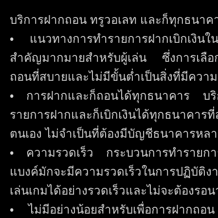
บริการฝากถอน ทรูวอเลท และก็ทุกธนาคาร
• แนวทางการทำรายการฝากเบิกเงินในเว็บ
สำคัญมากมายสำหรับผู้เล่น ซึ่งการเลือก
ถอนที่สบายและไม่มีขั้นต่ำเป็นสิ่งที่มีควา
• การฝากและก็ถอนได้ทุกธนาคาร บริการ
รายการฝากและก็เบิกเงินได้ทุกธนาคาร
ตนเอง ไม่จำเป็นที่ต้องมีบัญชีธนาคารหลา
• ความรวดเร็ว กระบวนการทำรายการฝ
แบงค์มักจะมีความรวดเร็วในการปฏิบัติง
เล่นเกมได้อย่างรวดเร็วและไม่จะต้องรอ
• ไม่มีอย่างน้อยสำหรับเพื่อการฝากถอน 