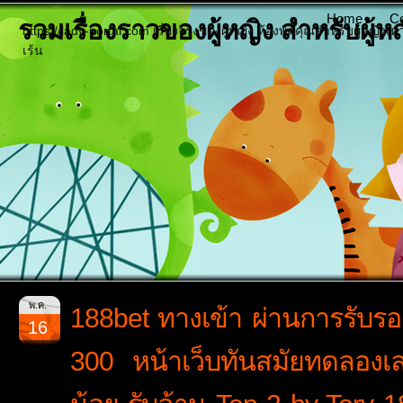
Home
Co
รวมเรื่องราวของผู้หญิง สำหรับผู้หญิ
https://lady-portal.com เรื่องจริงของผู้หญิง ห้องพูดคุณสำหรับผู้หญิงเท
เร้น
พ.ค.
188bet ทางเข้า ผ่านการรับร
16
300 หน้าเว็บทันสมัยทดลองเล