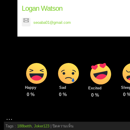
Logan Watson
seoaba01@gmail.com
Happy
Sad
Slee
Excited
0
%
0
%
0
0
%
…
บน
Tags :
188betth
,
Joker123
|
ปิดความเห็น