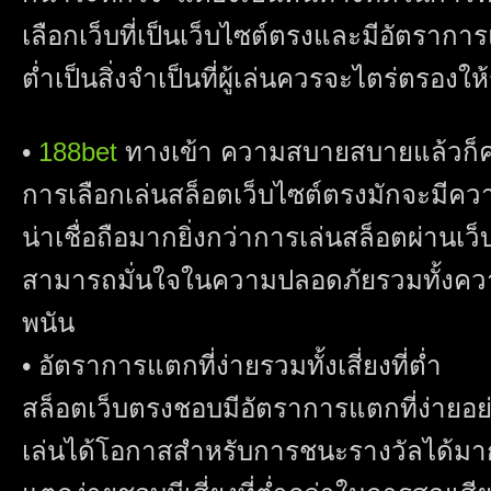
เลือกเว็บที่เป็นเว็บไซต์ตรงและมีอัตราก
ต่ำเป็นสิ่งจำเป็นที่ผู้เล่นควรจะไตร่ตรอง
•
188bet
ทางเข้า ความสบายสบายแล้วก็ค
การเลือกเล่นสล็อตเว็บไซต์ตรงมักจะม
น่าเชื่อถือมากยิ่งกว่าการเล่นสล็อตผ่านเว็บไ
สามารถมั่นใจในความปลอดภัยรวมทั้งคว
พนัน
• อัตราการแตกที่ง่ายรวมทั้งเสี่ยงที่ต่ำ
สล็อตเว็บตรงชอบมีอัตราการแตกที่ง่ายอย่างย
เล่นได้โอกาสสำหรับการชนะรางวัลได้มากขึ