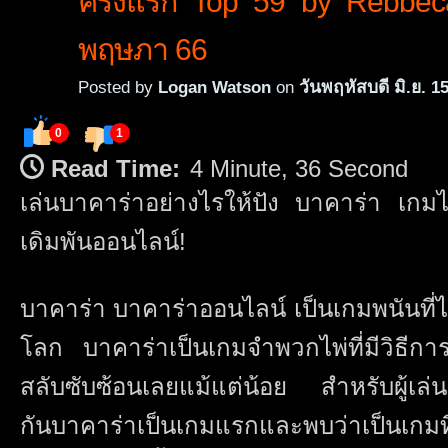
ครั้งแรก Top 59 by Rebbec
พฤษภา 66
Posted by
Logan Watson
on
วันพฤหัสบดี มิ.ย. 1
0
1
Read Time:
4 Minute, 36 Second
เล่นบาคาร่าอย่างไรให้ปัง บาคาร่า เกม
เดิมพันออนไลน์!
บาคาร่า บาคาร่าออนไลน์ เป็นเกมพนันที่ได
โลก บาคาร่าเป็นเกมจำพวกไพ่ที่มีวิธีการเล่
สลับซับซ้อนเลยแม้แต่น้อย สำหรับผู้เล่น
กันบาคาร่าเป็นเกมแรกและพบว่าเป็นเกมที่เ