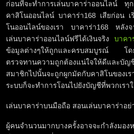
ก่อนที่จะทำการเล่นบาคาร่าออนไลน์ ท
คาสิโนออนไลน์ บาคาร่า168 เสียก่อน เริ่
โนออนไลน์ของเรา บาคาร่า168 หลังจากน
เล่นบาคาร่าออนไลน์ฟรีได้เงินจริง
บาคาร
ข้อมูลต่างๆให้ถูกและครบสมบูรณ์ โดย
ตรวจทานความถูกต้องแน่ใจให้ดีและบัญช
สมาชิกไปนั้นจะถูกผูกมัดกับคาสิโนของเร
ระบบก็จะทำการโอนไปยังบัญชีที่พวกเราใส่
เล่นบาคาร่าบนมือถือ สอนเล่นบาคาร่าอย่
ผู้คนจำนวนมากบางครั้งอาจจะกำลังมองห