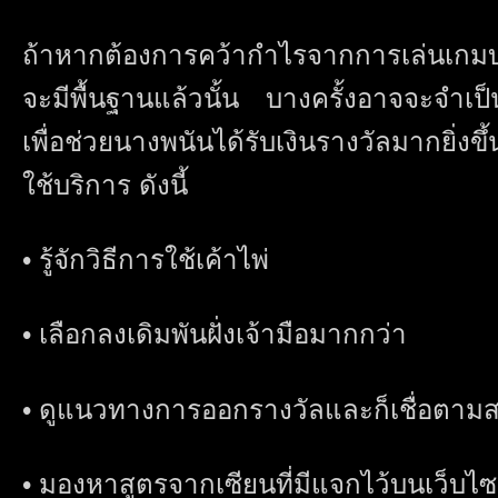
ถ้าหากต้องการคว้ากำไรจากการเล่นเกมบ
จะมีพื้นฐานแล้วนั้น บางครั้งอาจจะจำเป
เพื่อช่วยนางพนันได้รับเงินรางวัลมากยิ่งขึ้น
ใช้บริการ ดังนี้
• รู้จักวิธีการใช้เค้าไพ่
• เลือกลงเดิมพันฝั่งเจ้ามือมากกว่า
• ดูแนวทางการออกรางวัลและก็เชื่อตามสถ
• มองหาสูตรจากเซียนที่มีแจกไว้บนเว็บไซ