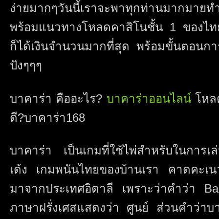
ง่ายมากๆวันนี้เราจะพาทุกท่านมากมายทำ
พร้อมแนวทางโหลดคาสิโนชั้น 1 ของไทยที
ก็ได้เงินจำนวนมากที่สุด พร้อมขั้นตอนกา
ปังๆๆๆ
บาคาร่า คืออะไร?
บาคาร่าออนไลน์
โหลด
ดี?บาคาร่า168
บาคาร่า เป็นเกมที่ใช้ไพ่สำหรับในการเล่
เด้ง เกมพนันไทยของบ้านเรา คาดคะเนว่า
มาจากประเทศอิตาลี เพราะว่าคำว่า Ba
ภาษาฝรั่งเศสแสดงว่า ศูนย์ ส่วนคำว่าบา