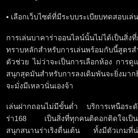
• เลือกเว็บไซต์ที่มีระบบระเบียบทดสอบเล่
การเล่นบาคาร่าออนไลน์นั้นไม่ได้เป็นสิ่งท
ทราบหลักสำหรับการเล่นพร้อมกับนี้สูตรสำ
ตัวช่วย ไม่ว่าจะเป็นการเลือกห้อง การดู
สนุกสุดมันสำหรับการลงเดิมพันจะยิ่งมากยิ่
จะมั่งมีเหลวนั่นเองจ้า
เล่นฝากถอนไม่มีขั้นต่ำ บริการเหนือ
ร่า168 เป็นสิ่งที่ทุกคนติดอกติดใจ
สนุกสนานร่าเริงตื่นเต้น ทั้งมีตัวเกม