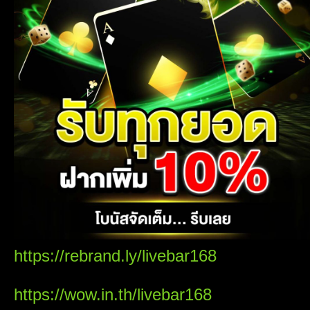
https://rebrand.ly/livebar168
https://wow.in.th/livebar168