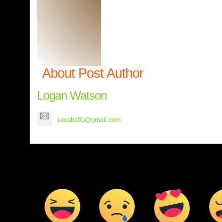
About Post Author
Logan Watson
seoaba01@gmail.com