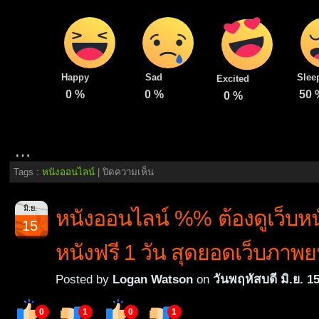
Happy
Sad
Slee
Excited
0
%
0
%
50
0
%
…
บน
Tags :
หนังออนไลน์
|
ปิดความเห็น
หนัง
ออนไลน์
มิ.ย.
หนังออนไลน์ %% ต้องดูเว็บห
https://www.Doomovie-
15
hd.com
29
หนังฟรี 1 วัน สุดยอดเว็บภาพย
September
2566
ดู
Posted by
Logan Watson
on
วันพฤหัสบดี มิ.ย. 1
หนัง
เว็บ
0
1
0
1
ดู