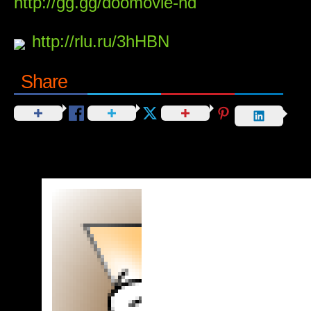
http://gg.gg/doomovie-hd
http://rlu.ru/3hHBN
Share