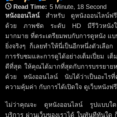
หนัง
Read Time:
5 Minute, 18 Second
ออนไลน์
หนังออนไลน์
สำหรับ ดูหนังออนไลน์ฟรี เต
ฟรี
24
ด้วย ภาพชัด ระดับ HD มีรีวิวหนังให
ชั่วโมง
ดู
มากมาย ที่ตระเตรียมพบกับการดูหนัง แบบ
หนัง
ออนไลน์
ยิ่งจริงๆ ก็เลยทำให้นี่เป็นอีกหนึ่งตัวเลื
4k
คุณภาพ
การรับชมและการดูได้อย่างเต็มเปี่ยม เต็มอ
หนังNetflix
ดู
ดีที่สุด ให้คุณได้มากที่สุดกับการบรรยายห
หนัง
การ์ตูน
ด้วย หนังออนไลน์ นับได้ว่าเป็นอะไรที่ค่
ใหม่
Top
ความคุ้มค่า กับการได้เปิดใจ ดูเว็บหนังฟ
65
by
Chiquita
ไม่ว่าคุณจะ ดูหนังออนไลน์ รูปแบบใดก
บริการ ผ่านเว็บของเราได้ ในทันทีทันใด ก็