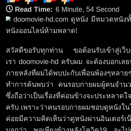
ดู
หนัง
Read Time:
6 Minute, 54 Second
ออนไลน์
doomovie-hd.com ดูหนัง มีหมวดหนังทั
เว็บ
ตรง
หนังออนไลน์ห้ามพลาด!
หนัง
ออนไลน์
ดู
สวัสดีขอรับทุกท่าน ขอต้อนรับเข้าสู่เว็บ
หนัง
ออนไลน์
เรา doomovie-hd ครับผม จะต้องบอกเลยจ
ฟรี
Top
ภายหลังที่ผมได้พบปะกับเพื่อนพ้องๆห
14
by
Armand
ทำการค้นพบว่า คนรอบกายผมผู้คนจำนว
ซึ่งถือว่าเป็นเรื่องที่ค่อนข้างจะประหลา
ครับ เพราะว่าคนรอบกายผมชอบดูหนังใน
ค่อยมีความคิดเห็นว่าดูหนังผ่านอินเตอร์เ
บอกว่า พอเพียงข้างหลังโควิด19 จะไปดู