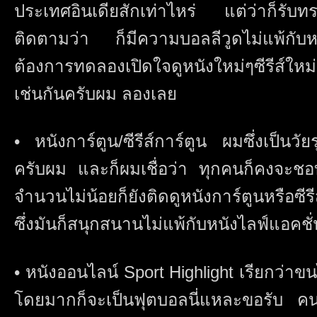
ประเทศอินเดียสักเท่าไหร่ แต่ว่าก็รับทร
ติดตามว่า ก็มีความบอลลีวูดไม่แพ้กับหน
ต้องการทดลองเปิดใจดูหนังใหม่ๆซีรีส์ให
เช่นกันครับผม ลองเลย
• หนังการ์ตูน/ซีรีส์การ์ตูน ผมซึ่งเป็นวัย
ครับผม และก็ผมเชื่อว่า ทุกคนก็คงจะช
จำนวนไม่น้อยก็ยังติดดูหนังการ์ตูนหรือซี
ซึ่งมันก็สนุกสนานไม่แพ้กับหนังไลฟ์แอคชั
• หนังออนไลน์ Sport Highlight เรียกว่าข
โดยมากก็จะเป็นฟุตบอลนี่แหละขอรับ คนใด