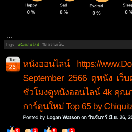
Happy
Sad
Slee
Excited
0
%
0
%
0
0
%
…
บน
Tags :
หนังออนไลน์
|
ปิดความเห็น
ดู
หนัง
มิ.ย.
หนังออนไลน์ https://www.D
ออนไลน์
26
Doomovie-
hd.pro
September 2566 ดูหนัง เว็บ
18
FEB
2024
ชั่วโมงดูหนังออนไลน์ 4k คุณภ
ดู
หนัง
การ์ตูนใหม่ Top 65 by Chiquit
เว็บไซต์
ดู
หนัง
Posted by
Logan Watson
on
วันจันทร์ มิ.ย. 26, 
ออนไลน์
4k
0
1
0
1