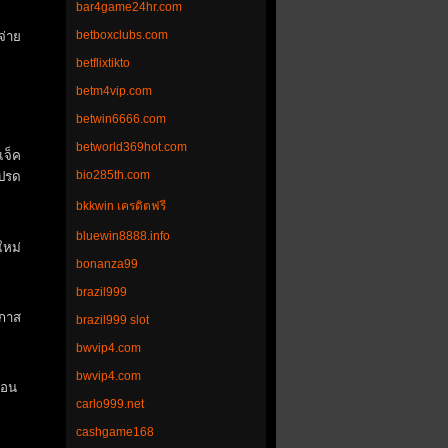
bar4game24hr.com
betboxclubs.com
จ่าย
betflixtikto
betm4vip.com
betwin6666.com
betworld369hot.com
แจ็ค
bio285th.com
โปรด
bkkwin เครดิตฟรี
bluewin8888.info
ใหม่
bonanza99
brazil999
อกาส
brazil999 slot
bwvip4.com
bwvip4.com
ือน
carlo999.net
cashgame168