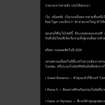
รวมเกมจากค่ายดัง เล่นได้ทุกแนว
เว็บ สล็อต99 เก็บเกมสล็อตจากค่ายชั้นหนึ่
Red Tiger และอีกกว่า 30 ค่ายเกมใหญ่ ทำให
จุดเด่นก็คือเว็บไซต์นี้ มีระบบทดลองเล่นฟรี
กับทั้งมือใหม่ที่เพิ่งเริ่มรวมทั้งผู้เล่นที่อ
สล็อต เกมยอดฮิตในปี 2026
เทรนด์เกมสล็อตในปีนี้แปรไปจากเดิมบางส่วน 
Tumble, หรือระบบโบนัสฟรีสปินทันทีหลังจากไป
• Sweet Bonanza — ตัวคูณแล้วก็ฟีเจอร์ Tumb
• Roma X — ธีมคลาสสิกพร้อมรอบโบนัสที่น่า
• Gates of Olympus — ฟีเจอร์ตัวคูณสูงสุดแ