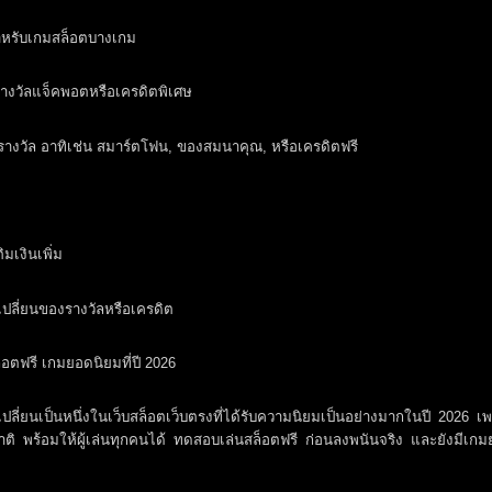
สำหรับเกมสล็อตบางเกม
ิงรางวัลแจ็คพอตหรือเครดิตพิเศษ
นรางวัล อาทิเช่น สมาร์ตโฟน, ของสมนาคุณ, หรือเครดิตฟรี
ิมเงินเพิ่ม
ปลี่ยนของรางวัลหรือเครดิต
็อตฟรี เกมยอดนิยมที่ปี 2026
ลี่ยนเป็นหนึ่งในเว็บสล็อตเว็บตรงที่ได้รับความนิยมเป็นอย่างมากในปี 2026 เ
ติ พร้อมให้ผู้เล่นทุกคนได้ ทดสอบเล่นสล็อตฟรี ก่อนลงพนันจริง และยังมีเก