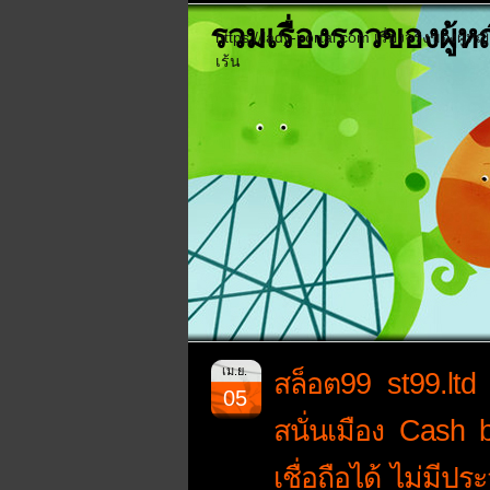
รวมเรื่องราวของผู้หญิ
https://lady-portal.com เรื่องจริงของผู้ห
เร้น
เม.ย.
สล็อต99 st99.lt
05
สนั่นเมือง Cash
เชื่อถือได้ ไม่มีป