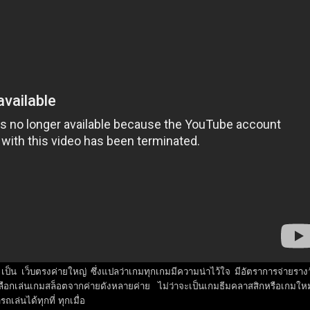
 เป็น เว็บตรงค่ายใหญ่ ซึ่งแปลว่าเกมทุกเกมมีความน่าไว้ใจ มีอัตราการจ่ายรางวั
อกเล่นเกมสล็อตจากค่ายดังหลายค่าย ไม่ว่าจะเป็นเกมธีมคลาสสิกหรือเกมใหม่
เล่นได้ทุกที่ ทุกเมื่อ