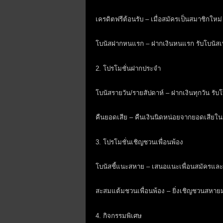
เครดิตฟรีต้อนรับ – เมื่อสมัครเป็นสมาชิกใหม
โบนัสฝากหนแรก – ฝากเงินหนแรก รับโบนัสเพิ่
2. โปรโมชั่นฝากประจำ
โบนัสรายวัน/รายสัปดาห์ – ฝากเงินทุกวัน รับโ
คืนยอดเสีย – คืนเงินนิดหน่อยจากยอดเสียในวั
3. โปรโมชั่นเชิญชวนเพื่อนพ้อง
โบนัสชี้แนะสหาย – เสนอแนะเพื่อนสมัครและก็
สะสมแต้มชวนเพื่อนพ้อง – ยิ่งเชิญชวนสหาย
4. กิจกรรมพิเศษ