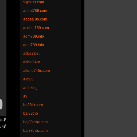
9kpluss.com
abbet789.com
abbet789.com
acebet789.com
adm789.info
adm789.info
allbestbet
allbet24hr
allone745s.com
alot66
ambking
av
ba88th.com
baj88thb
ลที่
baj88thbz.com
ๆที่
baj88thbz.com