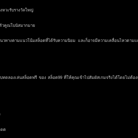
ังหวะรับรางวัลใหญ่
ตัวคูณโบนัสมากมาย
นแนวทางตามแนวโน้มสล็อตที่ได้รับความนิยม และก็อาจมีความเคลื่อนไหวตามแ
บบทดลองเล่นสล็อตฟรี ของ สล็อต99 ที่ให้คุณเข้าไปสัมผัสเกมจริงได้โดยไม่ต้องเ
ง
ปเดต