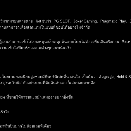
งไว้มากมายหลายค่าย ดังเช่นว่า PG SLOT, Joker Gaming, Pragmatic Play, J
้ท่านสามารถเลือกเล่นเกมในแบบที่ชอบได้อย่างไม่จำกัด
 ผู้เล่นสามารถเข้าไปลองหมุนสล็อตทุกต้นแบบโดยไม่ต้องเพิ่มเงินจริงก่อน ซึ่งเ
ยากทำความเข้าใจฟีพบร์ของเกมต่างๆก่อนพนันจริง
โดยเกมยอดนิยมสูงชอบมีฟีพบร์พิเศษที่น่าสนใจ เป็นต้นว่า ตัวคูณสูง, Hold & S
สู่รอบโบนัส ตัวอย่างเกมที่ติดอันดับและก็เล่นบ่อยมากคือ:
le ที่ช่วยให้การชนะสม่ำเสมอง่ายมากยิ่งขึ้น
เร้าใจ
ละฟรีสปินมากไม่น้อยเลยทีเดียว