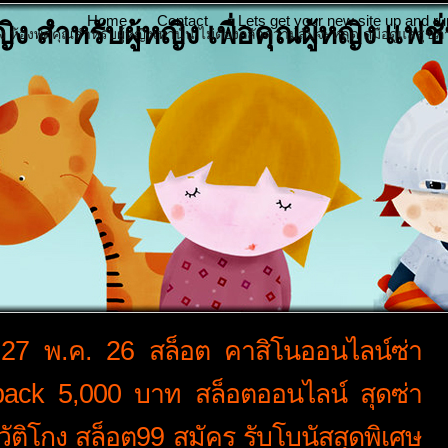
Home
Contact
Lets get your new site up and ru
ง สำหรับผู้หญิง เพื่อคุณผู้หญิง แฟชั
ญิง ห้องพูดคุณสำหรับผู้หญิงเท่านั้น ไม่ต้องกลัวความลับจะหลุด คู่มือดูแลสุขภ
d 27 พ.ค. 26 สล็อต คาสิโนออนไลน์ซ่า
 back 5,000 บาท สล็อตออนไลน์ สุดซ่า
ระวัติโกง สล็อต99 สมัคร รับโบนัสสุดพิเศษ