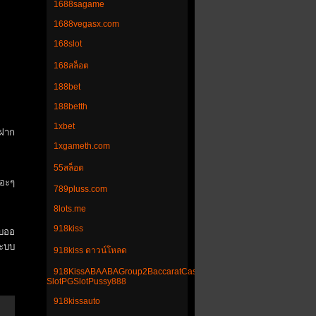
1688sagame
1688vegasx.com
168slot
168สล็อต
188bet
188betth
1xbet
 ฝาก
1xgameth.com
55สล็อต
ยอะๆ
789pluss.com
8lots.me
918kiss
บบออ
ระบบ
918kiss ดาวน์โหลด
918KissABAABAGroup2BaccaratCasinoJoker123PGPG
SlotPGSlotPussy888
918kissauto