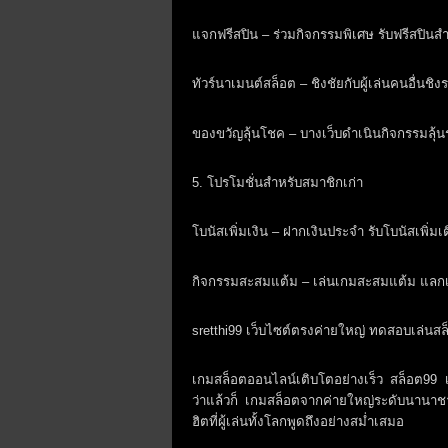
แจกฟรีสปิน – ร่วมกิจกรรมพิเศษ รับฟรีสปิน
ทัวร์นาเมนต์สล็อต – ชิงชัยกับผู้เล่นคนอื่นช
ของขวัญลุ้นโชค – บางเว็บดำเนินกิจกรรมลุ้
5. โปรโมชั่นสำหรับสมาชิกเก่า
โบนัสเพิ่มเงิน – ฝากเงินประจำ รับโบนัสเพิ่มเต
กิจกรรมสะสมแต้ม – เล่นเกมสะสมแต้ม แลกเ
sretthi99 เว็บไซต์ตรงค่ายใหญ่ ทดสอบเล่นสล
เกมสล็อตออนไลน์เติบโตอย่างเร็ว สล็อต99 เป
ว่าแล้วก็ เกมสล็อตจากค่ายใหญ่ระดับนานาชา
ฮิตที่ผู้เล่นทั้งโลกพูดถึงอย่างสม่ำเสมอ