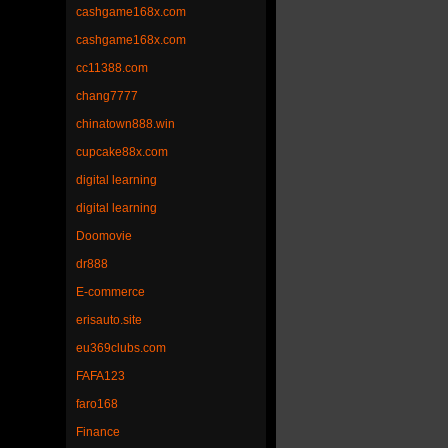
cashgame168x.com
cashgame168x.com
cc11388.com
chang7777
chinatown888.win
cupcake88x.com
digital learning
digital learning
Doomovie
dr888
E-commerce
erisauto.site
eu369clubs.com
FAFA123
faro168
Finance