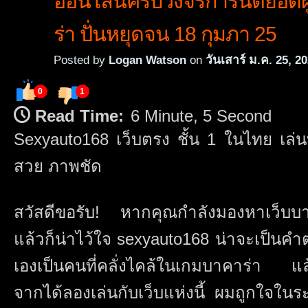
ออนไลน์ครบวงจรการันตียอดผู
ร่า ปั่นหยุดจน 18 กุมภา 25
Posted by
Logan Watson
on
วันเสาร์ ม.ค. 25, 2
0
1
Read Time:
6 Minute, 5 Second
Sexyauto168 เว็บตรง ชั้น 1 ในไทย เล่น
สวย ภาพชัด
สวัสดีขอรับ! หากคุณกำลังมองหาเว็บบาค
แล้วก็น่าไว้ใจ sexyauto168 น่าจะเป็นคำ
เองเป็นคนที่คลั่งไคล้ในเกมบาคาร่า แล้
จากได้ลองเล่นกับเว็บแห่งนี้ ผมถูกใจในร