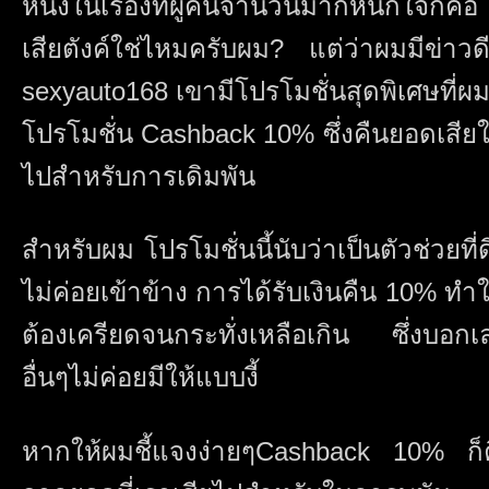
หนึ่งในเรื่องที่ผู้คนจำนวนมากหนักใจก็คือ
เสียตังค์ใช่ไหมครับผม? แต่ว่าผมมีข่าวด
sexyauto168 เขามีโปรโมชั่นสุดพิเศษที่ผ
โปรโมชั่น Cashback 10% ซึ่งคืนยอดเสียให้
ไปสำหรับการเดิมพัน
สำหรับผม โปรโมชั่นนี้นับว่าเป็นตัวช่วยที
ไม่ค่อยเข้าข้าง การได้รับเงินคืน 10% ท
ต้องเครียดจนกระทั่งเหลือเกิน ซึ่งบอกเลยว
อื่นๆไม่ค่อยมีให้แบบงี้
หากให้ผมชี้แจงง่ายๆCashback 10% ก็คื