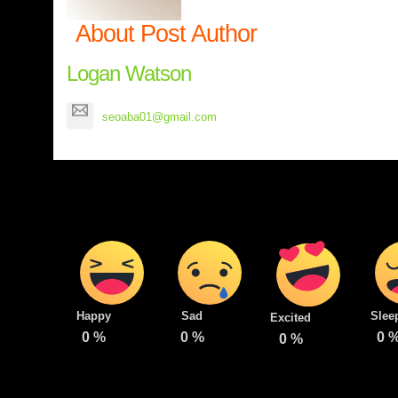
About Post Author
Logan Watson
seoaba01@gmail.com
Happy
Sad
Slee
Excited
0
%
0
%
0
0
%