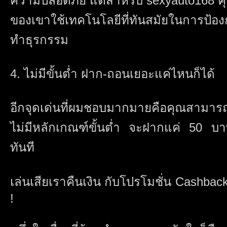
ความปลอดภัย แต่สำหรับ sexyauto168 คุ
ของเขาใช้เทคโนโลยีที่ทันสมัยในการป้องก
ทำธุรกรรม
4. ไม่มีขั้นต่ำ ฝาก-ถอนเยอะแค่ไหนก็ได้
อีกจุดเด่นที่ผมชอบมากมายคือคุณสามารถ
ไม่มีหลักเกณฑ์ขั้นต่ำ จะฝากแค่ 50 บา
ทันที
เล่นเสียเราคืนเงิน กับโปรโมชั่น Cashba
!