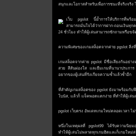
สนุกและโอกาสสำหรับเพื่อการชนะที่จริงจริง 
เว็บ pgslot นี้ย้ำการให้บริการที่พร
สามารถมั่นใจได้ว่าการฝาก-ถอนเงินทุกคร
24 ชั่วโมง ทำให้ผู้เล่นสามารถซักถามหรือข
ความพิเศษของเกมสล็อตจากค่าย pgslot สิ่งที่ท
เกมสล็อตจากค่าย pgslot มีชื่อเสียงกันอย่
สวย สีสันผ่องใส และธีมเกมที่นานาประการ
อยากของผู้เล่นที่รังเกียจความซ้ำแล้วซ้ำอีก
ที่สำคัญเกมสล็อตของ pgslot ยังมาพร้อมกับฟีเ
โบนัส, แล้วก็ แจ็คพอตแตกง่าย ที่ทำให้ผู้เ
pgslot เว็บตรง อัพเดทเกมใหม่ตลอดเวลา ไม่
หนึ่งในเหตุผลที่ pgslot99 ได้รับความนิยมอย่
ทำให้ผู้เล่นไม่พลาดทุกเกมฮิตและก็เกมใหม่ล่