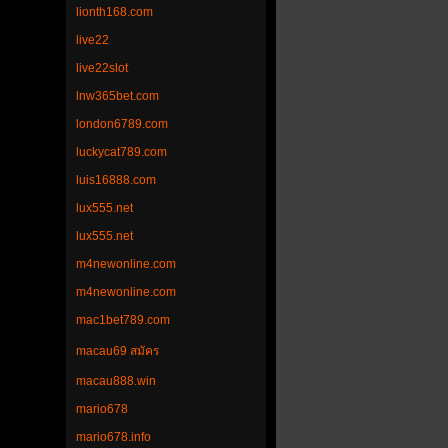
lionth168.com
live22
live22slot
lnw365bet.com
london6789.com
luckycat789.com
luis16888.com
lux555.net
lux555.net
m4newonline.com
m4newonline.com
mac1bet789.com
macau69 สมัคร
macau888.win
mario678
mario678.info