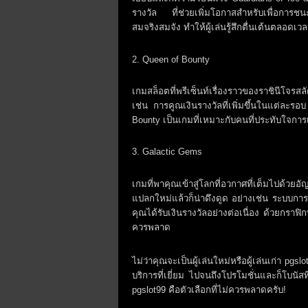
รางวัล ที่ช่วยเพิ่มโอกาสสำหรับเพื่อการชนะเ
สมจริงสมจัง ทำให้ผู้เล่นรู้สึกตื่นเต้นตลอดเว
2. Queen of Bounty
เกมสล็อตที่พรีเซ็นท์เรื่องราวของราชินีโจรส
เช่น การคูณเงินรางวัลที่เพิ่มขึ้นในแต่ละร
Bounty เป็นเกมที่เหมาะกับคนที่ประทับใจการเ
3. Galactic Gems
เกมที่พาคุณเข้าสู่โลกที่อวกาศที่เต็มไปด้
แปลกใหม่แล้วก็น่าดึงดูด อย่างเช่น ระบบการ
คุณได้รับเงินรางวัลอย่างต่อเนื่อง ด้วยกราฟิ
ควรพลาด
ไม่ว่าคุณจะเป็นผู้เล่นใหม่หรือผู้เล่นเก่า p
บริการที่เยี่ยม ไปจนถึงโปรโมชั่นและก็โบนั
pgslot99 คือตัวเลือกที่ไม่ควรพลาดครับ!