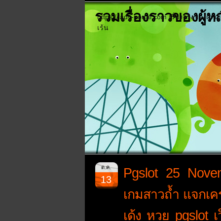
รวมเรื่องราวของผู้หญิ
https://lady-portal.com เรื่องจริงของผู้ห
เร้น
ต.ค.
Pgslot 25 Novem
13
เกมสาวถ้ำ แจกเคร
เด้ง หวย pgslot 