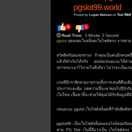
pgslot99.world
Posted by
Logan Watson
on
วันอาทิตย์
0
1
Read Time:
5 Minute, 5 Second
pgslot
สุดยอดเว็บสล็อตเว็บไซต์ตรง จากค่าย PG
สวัสดีครับผมทุกท่าน! ถ้าคุณเป็นคนอีกคนห
แล้วก็ทำเงินได้จริง ผมขอเสนอแนะให้ท่านรู้
ปรารถนาเอาไว้ภายในที่เดียว ไม่ว่าจะเป็นเ
เกมที่มีกราฟิกสวยงามรวมทั้งการเล่นที่ตื่นเ
ประการและคุ้ม บทความนี้จะพาคุณไปรู้จักกับ p
เว็บใหม่ เนื้อหานี้จะช่วยให้คุณได้รับข้อมูลท
เสนอแนะ pgslot เว็บไซต์สล็อตที่กำลังฮิตติ
pgslot99 เป็นเว็บไซต์สล็อตออนไลน์ยอดนิยม
ค่าย PG Slot เว็บนี้ถือว่าเป็น เว็บไซต์ตรง 