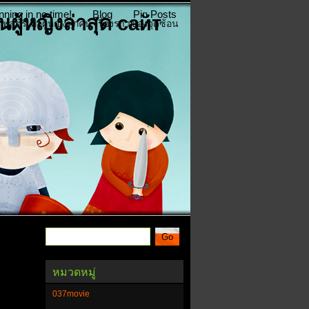
nning in no time!
Blog
Pin Posts
่นผู้หญิงล่าสุด сайт
าพสตรีเพื่อผู้หญิงทุกคน เรื่องราวของจุดซ้อน
หมวดหมู่
037movie