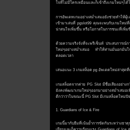
ใจที่ไม่มีใครเหมือนและก็เข้าถึงเกมใหม่ๆได้โ
การอัพเดทเกมอย่างสม่ำเสมอยังช่วยทำให้ผู้
เข้ามาเล่นที่ pgslot99 คุณจะพบกับเกมใหม่ท
น่าสนใจเพิ่มขึ้น หรือโอกาสในการชนะที่เพิ่มขึ
ด้วยความจริงจังที่จะพรีเซ็นท์ ประสบการณ์กา
ใหม่ๆอย่างสม่ำเสมอ ทำให้ท่านมั่นอกมั่นใจ
ตลอดเวลา
เสนอแนะ 3 เกมสล็อต pg อัพเดตใหม่ล่าสุดที่
เกมสล็อตจากค่าย PG Slot มีชื่อเสียงอย่าง
ยังคงพัฒนาเกมใหม่ๆออกมาอย่างสม่ำเสมอเพื่
ดีกว่าว่าในขณะนี้ PG Slot มีเกมสล็อตใหม่ปั
1. Guardians of Ice & Fire
เกมนี้มากับธีมที่เน้นย้ำการขัดกันระหว่างธาตุ
เยียบและก็ความร้อนแรง Guardians of Ice & F