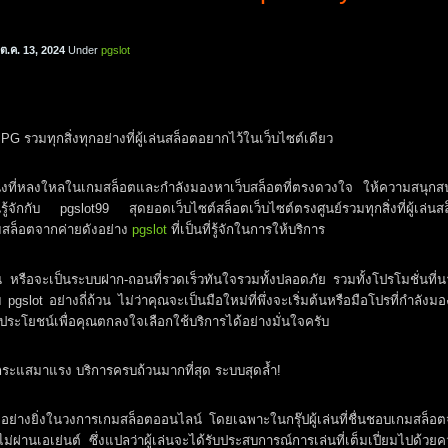
 ต.ค. 13, 2024
Under
pgslot
 รวมทุกสิ่งทุกอย่างที่ผู้เล่นสล็อตอยากไว้ในเว็บไซต์เดียว
นึ่งที่หลงใหลในเกมสล็อตและกำลังมองหาเว็บสล็อตที่ตรงดวงใจ ให้ความสนุก
จักกับ pgslot99 สุดยอดเว็บไซต์สล็อตเว็บไซต์ตรงศูนย์รวมทุกสิ่งที่ผู้เล่นส
กมสล็อตจากค่ายดังอย่าง
pgslot
ที่เป็นที่รู้จักในการให้บริการ
ต้น หรือจะเป็นระบบฝาก-ถอนที่รวดเร็วทันใจรวมทั้งปลอดภัย รวมทั้งโปรโมชั่นที่
gslot อย่างถี่ถ้วน ไม่ว่าคุณจะเป็นมือใหม่ที่พึ่งจะเริ่มต้นหรือมือโปรที่กำลังม
ี่มีประโยชน์เพื่อคุณตกลงใจเลือกใช้บริการได้อย่างมั่นใจครับ
ดกระแสมาแรง บริการครบถ้วนมากที่สุด ระบบสุดล้ำ!
อย่างยิ่งในวงการเกมสล็อตออนไลน์ โดยเฉพาะในกรุ๊ปผู้เล่นที่ชื่นชอบเกมสล็อ
ไม่ผ่านเอเย่นต์ ซึ่งแปลว่าผู้เล่นจะได้รับประสบการณ์การเล่นที่เต็มเปี่ยมไปด้วย