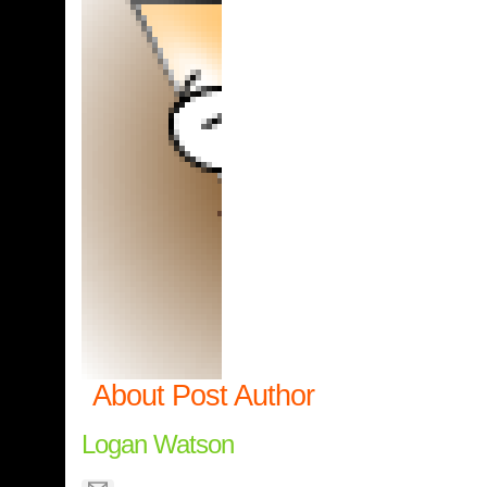
About Post Author
Logan Watson