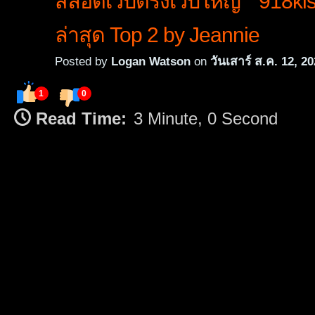
สล็อตเว็บตรงเว็บใหญ่ 918ki
ล่าสุด Top 2 by Jeannie
Posted by
Logan Watson
on
วันเสาร์ ส.ค. 12, 2
1
0
Read Time:
3 Minute, 0 Second