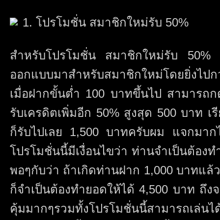
1. โปรโมชั่น สมาชิกใหม่รับ 50%
สำหรับโปรโมชั่น สมาชิกใหม่รับ 50% เ
ออกแบบมาสำหรับสมาชิกใหม่โดยยิ่งไปก
เมื่อฝากขั้นต่ำ 100 บาทขึ้นไป สามารถกด
รับเครดิตเพิ่มอีก 50% สูงสุด 500 บาท เ
ก็รับไปเลย 1,500 บาทครับผม แจกมากไม่
โปรโมชั่นนี้มีเงื่อนไขว่า ท่านจำเป็นต้อง
พอๆกับว่า ถ้าเกิดท่านฝาก 1,000 บาทแล้ว
ก็จำเป็นต้องทำยอดให้ได้ 4,500 บาท ถึงจ
คุ้มมากๆรวมทั้งโปรโมชั่นนี้สามารถเ