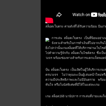
สล็อตเว็บตรง ค่ายดังที่ได้รับความนิยม ปั่น
การเล่น สล็อตเว็บตรง เป็นที่นิยมอย
จังหวะสำหรับในการทำเงินที่ไม่ยากเกิน
ยิ่งไปกว่านั้นเกมสล็อตที่ให้บริการผ่านเว็บไ
ไปทำความรู้จักกับ สล็อตเว็บไซต์ตรง ซึ่งเป็
วงจร พร้อมช่องทางสำหรับการแตกแจ็คพอตที
ปั่น สล็อตเว็บตรง เป็นเลิศในผู้ให้บริการเกม
ครบวงจร ไม่ว่าคุณจะเป็นผู้เล่นหน้าใหม่หรือ
ความมีประสิทธิภาพและไม่มีอันตราย พร้อมด้ว
ทันใจ หรือโบนัสพิเศษที่มีให้ในแต่ละเกม
เกม สล็อต168 นานัปการ การเล่นที่ง่ายและก็แ