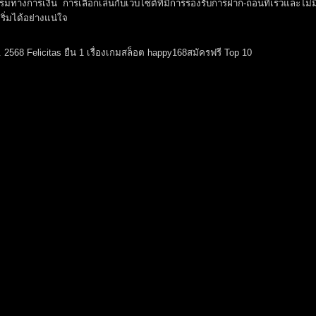
ทางการเงิน การเลือกเล่นกับเว็บไซต์ที่มีการรองรับการฝาก-ถอนที่เร็วและไม่มี
เริ่มได้อย่างแน่ใจ
. 2568 Felicitas ยืน 1 เรื่องเกมสล็อต happy168สมัครฟรี Top 10