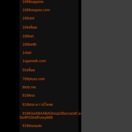
1688sagame
1688vegasx.com
168slot
168สล็อต
188bet
188betth
1xbet
1xgameth.com
55สล็อต
789pluss.com
8lots.me
918kiss
918kiss ดาวน์โหลด
918KissABAABAGroup2BaccaratCasinoJoker123PGPG
SlotPGSlotPussy888
918kissauto