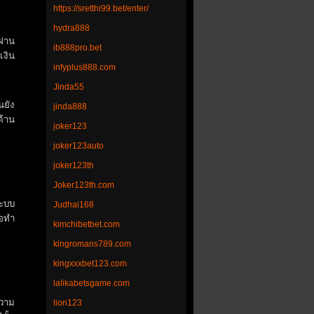
https://sretthi99.bet/enter/
hydra888
ผ่าน
ib888pro.bet
เงิน
infyplus888.com
Jinda55
นยัง
jinda888
ด้าน
joker123
joker123auto
joker123th
Joker123th.com
ระบบ
Judhai168
ือทำ
kimchibetbet.com
kingromans789.com
kingxxxbet123.com
lalikabetsgame.com
ความ
lion123