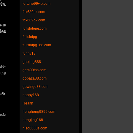
fortune99vip.com
ชิก,
fox689ok.com
fox689ok.com
 คุณ
fullsloteiei.com
้โดย
fullslotpg
fullslotpg168.com
funny18
gaojing888
่ว่า
gem99ths.com
อนาน
gobaza88.com
gowingo88.com
งรับ
happy168
Health
hengheng9899.com
มต่อ
hengjing168
hiso8888s.com