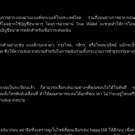
งรองรับการฝาก-ถอนผ่านแบงค์ทุกแบงค์ในประเทศไทย รวมถึงหนทางการฝาก-ถอน
ู้ที่ไม่อยากใช้บัญชีธนาคาร โดยการฝากผ่าน True Wallet จะช่วยทำให้การโอน
นบัญชีธนาคารหลักสำหรับเพื่อการเล่นพนัน
ยกตัวอย่างเช่น แบงค์กรุงเทวดา, กรุงไทย, กสิกร, หรือไทยพาณิชย์ แม้กระนั้
llet ซึ่งให้ความสะดวกสบายสำหรับในการพนันรวมทั้งกระบวนการทำธุรกรรมทาง
ข้าระบบเป็นระเบียบแล้ว ก็สามารถเลือกเล่นเกมต่างๆที่คุณชอบใจได้ในทันที 
มทั้งโทรศัพท์เคลื่อนที่ ทำให้คุณสามารถเล่นได้ทุกที่ทุกเวลา ไม่ว่าจะอยู่ไหนหร
ย่างสะดวกสบาย
ลน์มาก่อน อย่าลืมที่จะตรวจดูเว็บไซต์ที่คุณเลือกเล่น happy168 ให้ดีก่อน เพื่อ