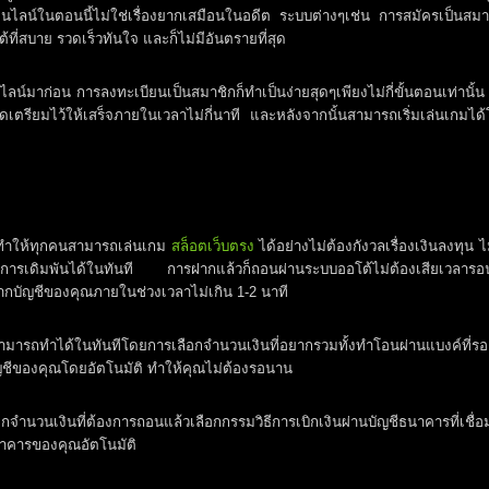
นไลน์ในตอนนี้ไม่ใช่เรื่องยากเสมือนในอดีต ระบบต่างๆเช่น การสมัครเป็นสมา
้ที่สบาย รวดเร็วทันใจ และก็ไม่มีอันตรายที่สุด
น์มาก่อน การลงทะเบียนเป็นสมาชิกก็ทำเป็นง่ายสุดๆเพียงไม่กี่ขั้นตอนเท่านั้น
ดเตรียมไว้ให้เสร็จภายในเวลาไม่กี่นาที และหลังจากนั้นสามารถเริ่มเล่นเกมได
ที่ทำให้ทุกคนสามารถเล่นเกม
สล็อตเว็บตรง
ได้อย่างไม่ต้องกังวลเรื่องเงินลงทุน ไม
ิ่มการเดิมพันได้ในทันที การฝากแล้วก็ถอนผ่านระบบออโต้ไม่ต้องเสียเวลาร
ากบัญชีของคุณภายในช่วงเวลาไม่เกิน 1-2 นาที
มารถทำได้ในทันทีโดยการเลือกจำนวนเงินที่อยากรวมทั้งทำโอนผ่านแบงค์ที่รอ
ีของคุณโดยอัตโนมัติ ทำให้คุณไม่ต้องรอนาน
จำนวนเงินที่ต้องการถอนแล้วเลือกกรรมวิธีการเบิกเงินผ่านบัญชีธนาคารที่เชื่อ
ธนาคารของคุณอัตโนมัติ