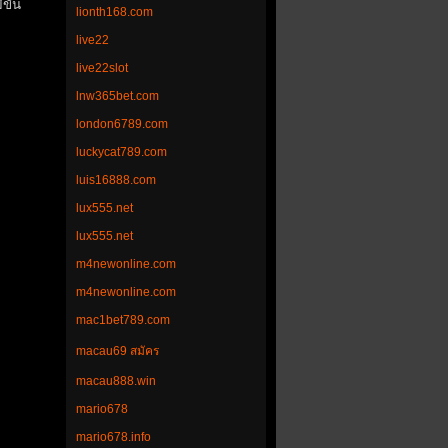
ขั้น
lionth168.com
live22
live22slot
lnw365bet.com
london6789.com
luckycat789.com
luis16888.com
lux555.net
lux555.net
m4newonline.com
m4newonline.com
mac1bet789.com
macau69 สมัคร
macau888.win
mario678
mario678.info