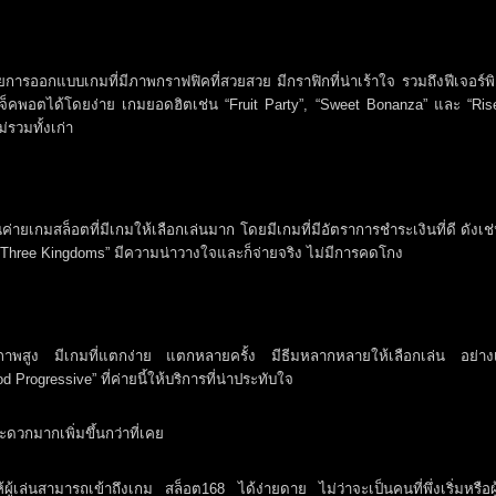
ารออกแบบเกมที่มีภาพกราฟฟิคที่สวยสวย มีกราฟิกที่น่าเร้าใจ รวมถึงฟีเจอร์พ
แจ็คพอตได้โดยง่าย เกมยอดฮิตเช่น “Fruit Party”, “Sweet Bonanza” และ “Ris
ม่รวมทั้งเก่า
็นค่ายเกมสล็อตที่มีเกมให้เลือกเล่นมาก โดยมีเกมที่มีอัตราการชำระเงินที่ดี ดังเช่
 “Three Kingdoms” มีความน่าวางใจและก็จ่ายจริง ไม่มีการคดโกง
ณภาพสูง มีเกมที่แตกง่าย แตกหลายครั้ง มีธีมหลากหลายให้เลือกเล่น อย่าง
Progressive” ที่ค่ายนี้ให้บริการที่น่าประทับใจ
สะดวกมากเพิ่มขึ้นกว่าที่เคย
้เล่นสามารถเข้าถึงเกม สล็อต168 ได้ง่ายดาย ไม่ว่าจะเป็นคนที่พึ่งเริ่มหรือผู้ท