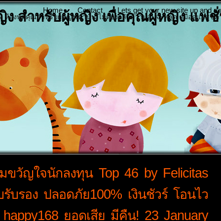
Home
Contact
Lets get your new site up and ru
ง สำหรับผู้หญิง เพื่อคุณผู้หญิง แฟชั
ญิง ห้องพูดคุณสำหรับผู้หญิงเท่านั้น ไม่ต้องกลัวความลับจะหลุด คู่มือดูแลสุขภ
มขวัญใจนักลงทุน Top 46 by Felicitas
ใบรับรอง ปลอดภัย100% เงินชัวร์ โอนไว
 happy168 ยอดเสีย มีคืน! 23 January