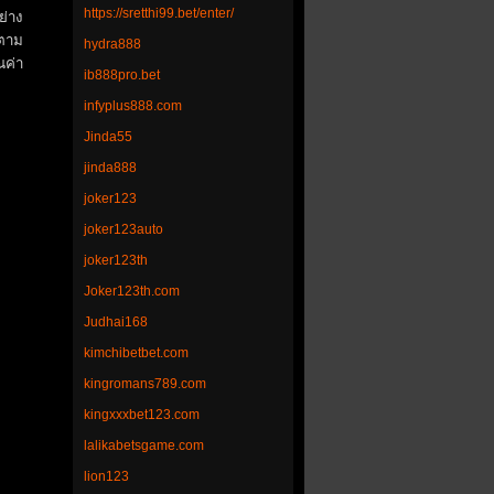
https://sretthi99.bet/enter/
ย่าง
็ตาม
hydra888
ณค่า
ib888pro.bet
infyplus888.com
Jinda55
jinda888
joker123
joker123auto
joker123th
Joker123th.com
Judhai168
kimchibetbet.com
kingromans789.com
kingxxxbet123.com
lalikabetsgame.com
lion123