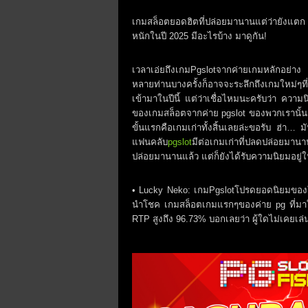
เกมสล็อตยอดฮิตที่ปล่อยมานานแต่ว่ายังแตก
หนักในปี 2025 มีอะไรบ้าง มาดูกัน!
เวลาเอ่ยถึงเกมPgslotจากค่ายเกมหลักอย่าง
หลายท่านบางครั้งก็อาจจะระลึกถึงเกมใหม่ๆที่พ
เข้ามาในปีนี้ แต่ว่าเชื่อไหมนะครับว่า ความ
ของเกมสล็อตจากค่าย pgslot ของพวกเรานั้น 
ขั้นแรกคือเกมเก่าทั้งสิ้นเลยล่ะขอรับ ฮ่า… ม
แฟนคลับ
pgslot
มีต่อเกมเก่าที่ปลดปล่อยมานา
ปล่อยมานานแล้ว แต่ก็ยังได้รับความนิยมอยู่ใ
• Lucky Neko: เกมPgslotโปรดยอดนิยมของใค
นำโชค เกมสล็อตเกมแรกๆของค่าย pg ที่มาใ
RTP สูงถึง 96.73% บอกเลยว่า ผู้ใดไม่เคยเ