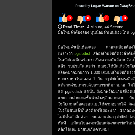
Posted by
Logan Watson
on
วันพฤหัสบด
0
0
0
0
Read Time:
4 Minute, 44 Second
มือใหม่จำต้องลอง ทุนน้อยจำเป็นต้องโดน pgs
มือใหม่จำเป็นต้องลอง สายทุนน้อยต้อง
เพราะว่า
pgslotfish
สล็อตเว็บไซต์ตรงลำดับต
ในทวีปเอเชียพร้อมระเบิดความมันส์แบบจัดเต
แล้ว รับประกันเลยว่า คุณจะได้บันเทิงใจกั
สล็อตมากมายกว่า 1,000 เกมบนเว็บไซต์ตรง
พวกเราทุกวันตลอด 1 วัน pgslotเว็บตรงลิขสิ
แท้จากค่ายเกมระดับนานาชาติมากมาย ไม่ได
แค่ pgslotfish แค่นั้น ยังมาพร้อมเกมสล็อต
แยะจากค่ายเกมชั้นนำต่างๆอีกมากมาย บันเ
ใจกับเกมสล็อตเยอะแยะได้ตามอยากได้ จัดเ
โปรโมชั่นแล้วก็เครดิตฟรีเยอะมาก ฝากถอนง
ไม่มีขั้นต่ำอีกด้วย ทดสอบเล่นpgslotfishก่อ
ทันที แม้สนใจลงทะเบียนสมัครสมาชิกใหม่ล่
คลิกได้เลย มาสนุกกันครับผม!