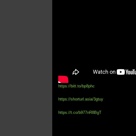
https://bitt.to/bp8phc
https://shorturl.asia/3gtuy
https://t.co/b977nR8BgT