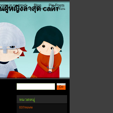
nning in no time!
Blog
Pin Posts
่นผู้หญิงล่าสุด сайт
าพสตรีเพื่อผู้หญิงทุกคน เรื่องราวของจุดซ้อน
หมวดหมู่
037movie