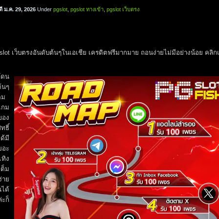
ี ม.ค. 29, 2026
Under
pgslot
,
pgslot ทางเข้า
,
pgslot เว็บตรง
lot เว็บตรงอันดับต้นๆในเอเชีย เครดิตฟรีมากมาย ถอนง่ายไม่มีอย่างน้อย คลิก
โดน
้นๆ
็ม
บเกม
ของ
ทธิ์
้มี
เยอะ
ทิง
ต็ม
่าย
นได้
ะก็