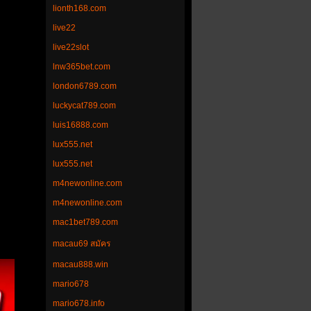
lionth168.com
live22
live22slot
lnw365bet.com
london6789.com
luckycat789.com
luis16888.com
lux555.net
lux555.net
m4newonline.com
m4newonline.com
mac1bet789.com
macau69 สมัคร
macau888.win
mario678
mario678.info