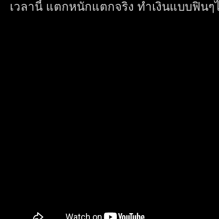
เวลานี้ แตกหนักแตกจริง ทำเงินแบบฟินๆได้
บ่อย
6
November
2025
พนัน
ออนไลน์