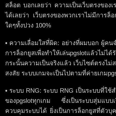
สล็อต บอกเลยว่า ความเป็นเว็บตรงของเราน
ได้เลยว่า เว็บตรงของพวกเราไม่มีการล็
ใดๆทั้งปวง 100%
• ความเลื่อมใสที่ผิด: อย่างที่ผมบอก ผู้ค
การล็อกยูสเพื่อทำให้เล่นpgslotแล้วไม่
กระนั้นความเป็นจริงแล้ว เว็บไซต์ตรงไม่
สงสัย ระบบเกมจะเป็นไปตามที่ค่ายเกมpgs
• ระบบ RNG: ระบบ RNG เป็นระบบที่ใช้สำ
ของpgslotทุกเกม ซึ่งเป็นระบบสุ่มแบ
ควบคุมระบบได้ ยิ่งเป็นการล็อกยูสที่ตัวบ