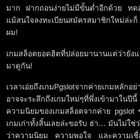
มาก ฝากถอนง่ายไม่มีขั้นต่ำอีกด้วย ทดสอ
แม้สนใจลงทะเบียนสมัครสมาชิกใหม่ล่ะก็
ผม!
เกมสล็อตยอดฮิตที่ปล่อยมานานแต่ว่ายังแ
มาดูกัน!
เวลาเอ่ยถึงเกมPgslotจากค่ายเกมหลักอย
อาจจะระลึกถึงเกมใหม่ๆที่พึ่งเข้ามาในปี
ความนิยมของเกมสล็อตจากค่าย pgslot ขอ
เกมเก่าทั้งสิ้นเลยล่ะขอรับ ฮ่า… มันไม่ใช่ว่
ว่าความนิยม ความพอใจ และความเชื่อถ