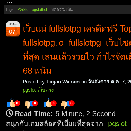
…
บน
Tags :
PGSlot
,
pgslotfish
|
ปิดความเห็น
เว็บ
ใหญ่
ต.ค.
เว็บแม่ fullslotpg เครดิตฟรี 
pgslotfish
07
เครดิต
ฟรี
fullslotpg.io fullslotpg เว็บ
Top
79
by
ที่สุด เล่นแล้วรวยไว กำไรจัด
Britt
pgslotfish
pgslotfish3.com
68 พนัน
สล็อต
เว็บ
Posted by
Logan Watson
on
วันอังคาร ต.ค. 7, 
ใหญ่
pgslot เว็บตรง
เว็บ
ตรง
อันดับ
0
0
0
0
1
Read Time:
5 Minute, 2 Second
เล่น
ง่าย
สนุกกับเกมสล็อตที่เยี่ยมที่สุดจาก
pgslot
ค
โบนัส
แตก