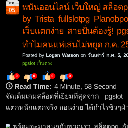
แม่
ก.ค.
พนันออนไลน์ เว็บใหญ่ สล็อต
fullslotpg
05
เครดิต
by Trista fullslotpg Planobpo
ฟรี
Top
48
เว็บแตกง่าย สายปั่นต้องรู้! 
by
Lance
สล็อต
ทำไมคนแห่เล่นไม่หยุด ก.ค. 2
fullslotpg.io
fullslotpg
เว็บไซต์
Posted by
Logan Watson
on
วันเสาร์ ก.ค. 5, 2
ตรง
pgslot เว็บตรง
สล็อต
แตก
0
0
0
0
ง่าย
ที่สุด
Read Time:
4 Minute, 58 Second
เล่น
จัดเต็มเกมสล็อตที่เยี่ยมที่สุดจาก pgsl
แล้ว
รวย
แตกหนักแตกจริง ถอนง่าย ได้กำไรชิวๆฝ่
ไว
กำไร
จัด
พร้อมจะมาสนุกกับพวกเรา สล็อตpg กันร
เต็ม