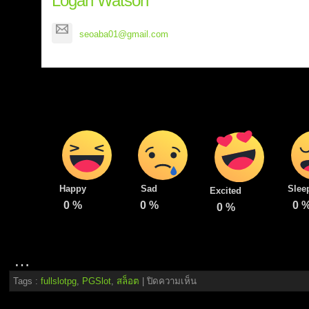
Logan Watson
seoaba01@gmail.com
Happy
Sad
Slee
Excited
0
%
0
%
0
0
%
…
บน
Tags :
fullslotpg
,
PGSlot
,
สล็อต
|
ปิดความเห็น
เว็บ