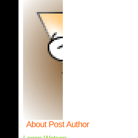
About Post Author