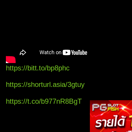
https://bitt.to/bp8phc
https://shorturl.asia/3gtuy
https://t.co/b977nR8BgT