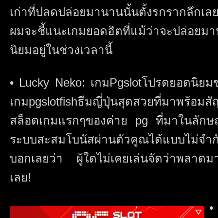
เก่าที่ปลดปล่อยมานานนั้นตั้งรกรากลึกเล
ผมจะชี้แนะเกมยอดฮิตที่แม้ว่าจะปล่อยมา
นิยมอยู่ในช่วงเวลานี้
• Lucky Neko: เกมPgslotโปรดยอดนิย
เกมpgslotfishธีมญี่ปุ่นสุดสวยที่มาพร้
สล็อตเกมแรกๆของค่าย pg ที่มาในลักษณ
ระบบสะสมโบนัสผ่านตัวคูณได้แบบไม่จำ
บอกเลยว่า ผู้ใดไม่เคยเล่นจัดว่าพลา
เลย!