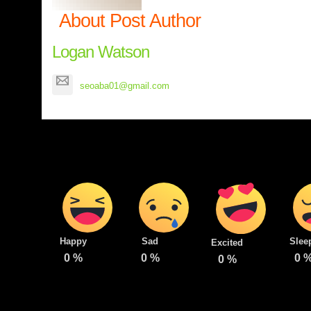
About Post Author
Logan Watson
seoaba01@gmail.com
Happy
Sad
Slee
Excited
0
%
0
%
0
0
%