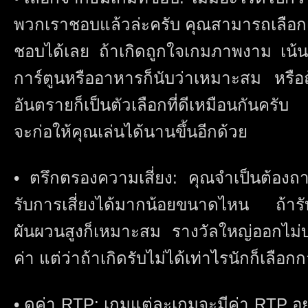
พวกเราชอบแล้วล่ะครับ คุณสามารถเลือกเก
ชอบได้เลย ถ้าเกิดถูกใจเกมภาพงาม เน้น
การ์ตูนหรืออาหารก็นับว่าเหมาะสม หรือถ
อันตรายก็เป็นตัวเลือกที่ดีเหมือนกันครับ
จะก่อให้คุณเล่นได้นานขึ้นอีกด้วย
• ตรึกตรองความเสี่ยง: คุณจำเป็นต้อง
รับการเสี่ยงได้มากน้อยขนาดไหน ถ้าร
ผันผวนสูงก็เหมาะสม รางวัลใหญ่ออกไม่บ่อ
ค่า แต่ว่าถ้าเกิดรับไม่ได้เท่าไรนักก็เลือกกา
• ดูค่า RTP: เกมแต่ละเกมจะมีค่า RTP อยู