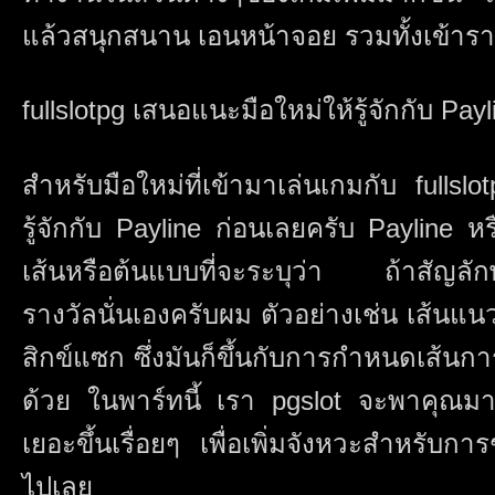
แล้วสนุกสนาน เอนหน้าจอย รวมทั้งเข้าราง
fullslotpg เสนอแนะมือใหม่ให้รู้จักกับ Payl
สำหรับมือใหม่ที่เข้ามาเล่นเกมกับ full
รู้จักกับ Payline ก่อนเลยครับ Payline หร
เส้นหรือต้นแบบที่จะระบุว่า ถ้าสัญลักษณ
รางวัลนั่นเองครับผม ตัวอย่างเช่น เส้น
สิกข์แซก ซึ่งมันก็ขึ้นกับการกำหนดเส้น
ด้วย ในพาร์ทนี้ เรา pgslot จะพาคุณมาท
เยอะขึ้นเรื่อยๆ เพื่อเพิ่มจังหวะสำหรับก
ไปเลย