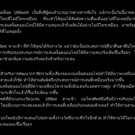
อต 188betth เป็นสิ่งที่ผู้คนจำนวนมากต่างหากพึงใจ แม้กระนั้นวันนี้มาท
ม่ที่ไม่มีใครเหมือน ที่จะทำให้คุณได้สัมผัสความตื่นเต้นอย่างที่ไม่เคยมีมา
การเล่นสล็อตออนไลน์ให้มีความสนุกแล้วก็เพลินได้อย่างไม่มีใครเหมือน มาพร้อ
ี่ไม่หยุดยั้ง
et ทางเข้า ที่ทำให้คุณได้รับรางวัล แต่ว่ายังเป็นประสบการณ์ที่น่าตื่นตาตื่นใ
ีการปรับปรุงประสบการณ์การเล่นสล็อตออนไลน์ให้มีความสมจริงเพิ่มขึ้นเรื่อยๆ
ามาช่วยเพิ่มความสมจริงสมจังสำหรับการเล่น
ใช้สำหรับการพัฒนากราฟิกรวมทั้งเสียงของเกมสล็อตออนไลน์ทำให้มีความเหมือน
ยแล้วก็ชัด ทำให้ท่านสัมผัสถึงประสบการณ์การเล่นที่เหมือนจริงมากขึ้น
สล็อตออนไลน์ที่มีความเคลื่อนไหวรวมทั้งอินเตอร์แอคคราวฟสูง ทำให้คุณมี
มระทึกใจแล้วก็รื้นเริงเพิ่มมากขึ้น
ที่มีระบบระเบียบเล่น 188bet ทางเข้า บนโทรศัพท์มือถือมีการปรับปรุงใ
้น โดยมีแบบการแสดงผลแล้วก็การเล่นที่เหมือนกับบนคอมพิวเตอร์ ทำให้ท่านสา
บบใหม่ยังมีการเสนอโบนัสรวมทั้งรางวัลที่น่าระทึกใจอีกด้วย ทำให้ท่านได้โอกา
รเล่นเยอะขึ้นเรื่อยๆ