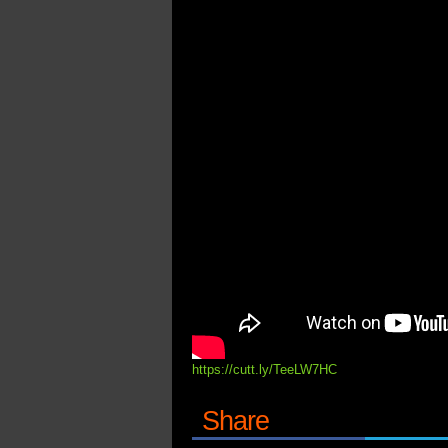
https://cutt.ly/TeeLW7HC
Share