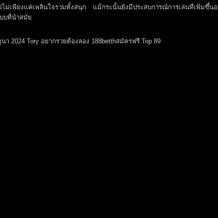
เพียงแค่เพลินใจรวมทั้งสนุก แม้กระนั้นยังมีประสบการณ์การเล่นที่เพิ่มขึ้นอ
บที่นำสมัย
ิถุนา 2024 Tory อยากรวยต้องลอง 188betthสมัครฟรี Top 89