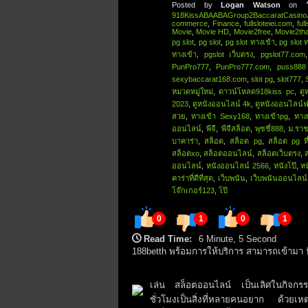
Posted by
Logan Watson
on
918KissABAABAGroup2BaccaratCasino
commerce
,
Finance
,
fullsloteiei.com
,
ful
Movie
,
Movie HD
,
Movie2free
,
Movie2tha
pg slot
,
pg slot
,
pg slot ทางเข้า
,
pg slot 
ทางเข้า
,
pgslot เว็บตรง
,
pgslot77.com
PunPro777
,
PunPro777.com
,
puss888 
sexybaccarat168.com
,
slot pg
,
slot777
,
หมวดหมู่ใหม่
,
ดาวน์โหลด918kiss pc
,
ดู
2023
,
ดูหนังออนไลน์ 4k
,
ดูหนังออนไลน์ฟ
สวย
,
ทางเข้า Sexy168
,
ทางเข้าpg
,
ทาง
ออนไลน์
,
พีจี
,
พีจีสล็อต
,
พุซซี่888
,
ม.ราช
บาคาร่า
,
สล็อต
,
สล็อต pg
,
สล็อต pg ที่ด
สล็อตxo
,
สล็อตออนไลน์
,
สล็อตเว็บตรง
,
ส
ออนไลน์
,
หนังออนไลน์ 2566
,
หนังโป๊
,
หน
คาร่าที่ดีที่สุด
,
เว็บพนัน
,
เว็บพนันออนไลน์
โจ๊กเกอร์123
,
โป๊
0
1
0
1
Read Time:
6 Minute, 5 Second
188betth พร้อมการให้บริการ สามารถเข้ามา ปั
เล่น สล็อตออนไลน์ เป็นเลิศในกิจกรรม
ชั่วโมงเป็นสิ่งที่หลายคนอยาก ด้วยเห