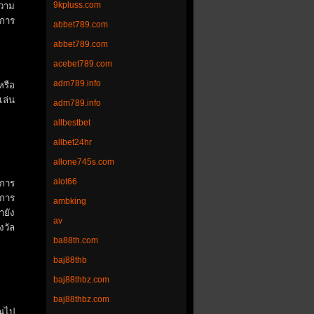
9kpluss.com
ความ
ิการ
abbet789.com
abbet789.com
acebet789.com
adm789.info
หรือ
เล่น
adm789.info
allbestbet
allbet24hr
allone745s.com
alot66
ยการ
บการ
ambking
ายัง
av
งวัล
ba88th.com
baj88thb
baj88thbz.com
baj88thbz.com
ุณไป