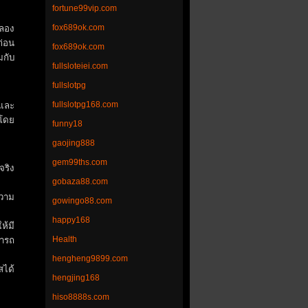
fortune99vip.com
fox689ok.com
ดลอง
ก่อน
fox689ok.com
มกับ
fullsloteiei.com
fullslotpg
fullslotpg168.com
จและ
 โดย
funny18
gaojing888
gem99ths.com
จริง
gobaza88.com
ความ
gowingo88.com
happy168
ห้มี
Health
มารถ
hengheng9899.com
สได้
hengjing168
hiso8888s.com