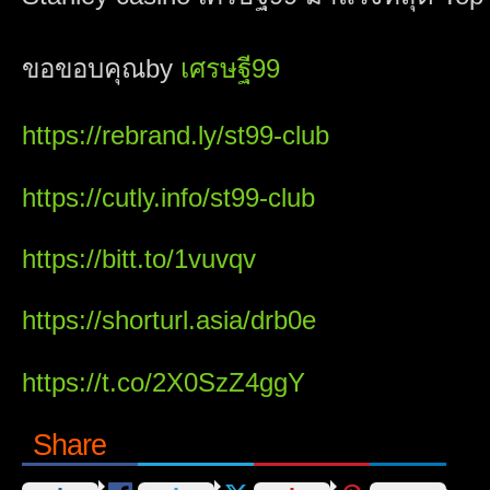
ขอขอบคุณby
เศรษฐี99
https://rebrand.ly/st99-club
https://cutly.info/st99-club
https://bitt.to/1vuvqv
https://shorturl.asia/drb0e
https://t.co/2X0SzZ4ggY
Share