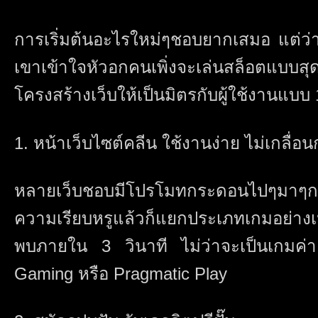
การเริ่มต้นอะไรใหม่ๆชอบยากเสมอ แต่ว่าไ
เขาเข้าใจหัวอกคนเพิ่งจะเล่นสล็อตแบบสุด
โครงสร้างเว็บให้เป็นมิตรกับผู้ใช้งานแบ
1. หน้าเว็บไซต์คลีน ใช้งานง่าย ไม่เกลื่
หลายเว็บชอบมีโปรโมทกระดอนไปๆมาๆกระ
ความเรียบหรูแล้วก็แยกประเภทเกมอย่างเ
พบภายใน 3 วินาที ไม่ว่าจะเป็นเกมค่
Gaming หรือ Pragmatic Play