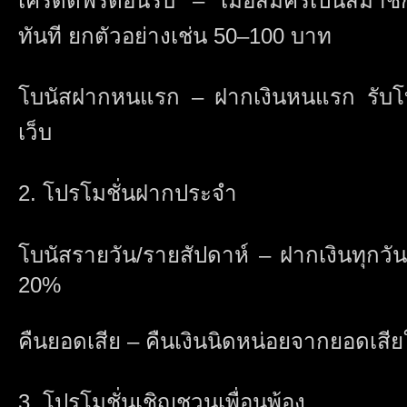
เครดิตฟรีต้อนรับ – เมื่อสมัครเป็นสมาชิ
ทันที ยกตัวอย่างเช่น 50–100 บาท
โบนัสฝากหนแรก – ฝากเงินหนแรก รับโบนั
เว็บ
2. โปรโมชั่นฝากประจำ
โบนัสรายวัน/รายสัปดาห์ – ฝากเงินทุกวัน 
20%
คืนยอดเสีย – คืนเงินนิดหน่อยจากยอดเสียใ
3. โปรโมชั่นเชิญชวนเพื่อนพ้อง