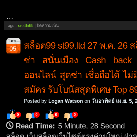
…
บน
Tags :
sretthi99
|
ปิดความเห็น
เว็บ
ใหญ่
เม.ย.
สล็อต99 st99.ltd 27 พ.ค. 26 
sretthi99
05
websiteตรง
รีวิว
ซ่า สนั่นเมือง Cash bac
สล็อต
เว็บ
ออนไลน์ สุดซ่า เชื่อถือได้ ไม
ตรง
น่า
สมัคร รับโบนัสสุดพิเศษ Top 8
เล่น
ระบบ
Posted by
Logan Watson
on
วันอาทิตย์ เม.ย. 5, 
ลื่น
เกม
แตก
0
0
0
0
บ่อย
Read Time:
5 Minute, 28 Second
โปร
โม
สล็อต เว็บสล็อตเว็บไซต์ตรงค่ายใหญ่ ฝาก