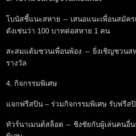
โบนัสชี้แนะสหาย – เสนอแนะเพื่อนสมัครแ
ดังเช่นว่า 100 บาทต่อสหาย 1 คน
สะสมแต้มชวนเพื่อนพ้อง – ยิ่งเชิญชวนส
รางวัล
4. กิจกรรมพิเศษ
แจกฟรีสปิน – ร่วมกิจกรรมพิเศษ รับฟรี
ทัวร์นาเมนต์สล็อต – ชิงชัยกับผู้เล่นคนอื