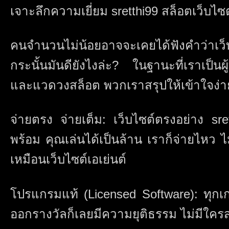
เจาะลึกความเยี่ยม sretthi99 สล็อตเว็บไ
คนจำนวนไม่น้อยอาจจะเคยได้ฟังคำว่าเว็
กระนั้นมันดียังไงล่ะ? ในฐานะที่เราเป็
และแวดวงสล็อต พวกเราสรุปให้เข้าใจง่ายๆ
จ่ายตรง จ่ายเต็ม: เว็บไซต์ตรงอย่าง srett
พร้อม คุณเล่นได้เป็นล้าน เราก็จ่ายไหว ไม
เหมือนเว็บไซต์เอเย่นต์
โปรแกรมแท้ (Licensed Software): ทุกเก
ออกรางวัลก็เลยมีความยุติธรรม ไม่มีใค