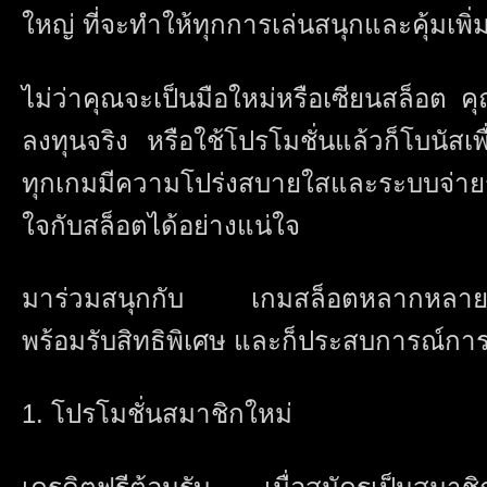
ใหญ่ ที่จะทำให้ทุกการเล่นสนุกและคุ้มเพิ่
ไม่ว่าคุณจะเป็นมือใหม่หรือเซียนสล็อต
ลงทุนจริง หรือใช้โปรโมชั่นแล้วก็โบนัสเพ
ทุกเกมมีความโปร่งสบายใสและระบบจ่ายรา
ใจกับสล็อตได้อย่างแน่ใจ
มาร่วมสนุกกับ เกมสล็อตหลากหลายและ
พร้อมรับสิทธิพิเศษ และก็ประสบการณ์การเ
1. โปรโมชั่นสมาชิกใหม่