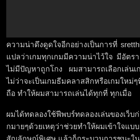
ความน่าดึงดูดใจอีกอย่างเป็นการที่ sretth
แปลว่าเกมทุกเกมมีความน่าไว้ใจ มีอัตรา
ไม่มีปัญหาถูกโกง ผมสามารถเลือกเล่นเ
ไม่ว่าจะเป็นเกมธีมคลาสสิกหรือเกมใหม่ๆที
ถือ ทำให้ผมสามารถเล่นได้ทุกที่ ทุกเมื่อ
ผมได้ทดลองใช้ฟีพบร์ทดลองเล่นของเว็บก่อ
กมายๆด้วยเหตุว่าช่วยทำให้ผมเข้าใจแบบ
สัญลักษณ์พิเศษ แล้วก็กระบวนการชนะใ