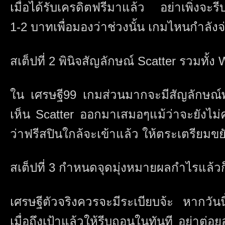
เมื่อได้รับเครดิตฟรีมาแล้ว อย่าเพิ่งจะร
1-2 บาทเพื่อมองว่าช่วงนั้น เกมไหนกำลัง
สเต็ปที่ 2 พินิจสัญลักษณ์ Scatter รวมทั้ง 
ใน เศรษฐี99 เกมส่วนมากจะมีสัญลักษณ์พ
เห็น Scatter ออกมาเสมอๆแม้ว่าจะยังไม่
ว่าฟรีสปินใกล้จะเข้าแล้ว ให้ตระเตรียมขย
สเต็ปที่ 3 กำหนดจุดมุ่งหมายผลกำไรแล้ว
เศรษฐีตัวจริงควรจะมีระเบียบจ้ะ หากวัน
เมื่อถึงเป้าแล้วให้รีบถอนในทันที อย่าต่