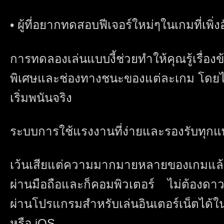
• ผู้ที่อยากทดสอบฟีเจอร์ใหม่ๆในเกมที่เพิ่ง
การทดลองเล่นแบบงี้ช่วยทำให้คุณรู้เรื่องข้
พิเศษและช่องทางชนะของแต่ละเกม โดยไม่ต
เริ่มพนันจริง
ระบบการใช้แรงงานที่ง่ายและรองรับทุก
เว้นเสียแต่ความมากมายหลายของเกมแล้
ผ่านมือถือและก็คอมพิวเตอร์ ไม่ต้องดาว
ผ่านโปรแกรมสำหรับเล่นอินเตอร์เน็ตได้ใ
หรือ iOS