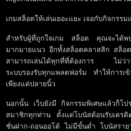
เกมสล็อตให้เล่นเยอะแยะ เจอกับกิจกรรมแ
สำหรับผู้ที่ถูกใจเกม สล็อต คุณจะได้
มากมายแนว อีกทั้งสล็อตคลาสสิก สล็อตว
สามารถเล่นได้ทุกที่ที่ต้องการ ไม่ว่าจ
ระบบรองรับทุกแพลตฟอร์ม ทำให้การเข้
เพียงแค่ปลายนิ้ว
นอกนั้น เว็บยังมี กิจกรรมพิเศษแล้วก็
สมาชิกทุกท่าน ตั้งแต่โบนัสต้อนรับเครดิ
ชั่นฝาก-ถอนออโต้ ไม่มีขั้นต่ำ โบนัสราย