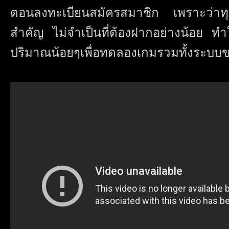
ตอนลงทะเบียนสมัครสมาชิก เพราะว่าทุกส
สำคัญ ไม่จำเป็นที่ต้องฝากอย่างน้อย ทำใ
ปริมาณน้อยๆเพื่อทดลองเกมรวมทั้งระบบข