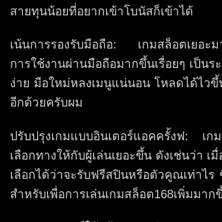
สายทุนน้อยที่อยากเข้าโบนัสก็เข้าได้
เน้นการรองรับมือถือ: เกมสล็อตเยอะม
การใช้งานผ่านมือถือมากขึ้นเรื่อยๆ เป็น
ง่าย มือใหม่หลงเมนูแน่นอน โหลดได้ไวขึ้น 
อีกด้วยครับผม
ปรับปรุงเกมแบบอินเตอร์แอคครั้งฟ: เกม
เลือกทางให้กับผู้เล่นเยอะขึ้น ดังเช่นว่า เ
เลือกได้ว่าจะรับฟรีสปินหรือตัวคูณเท่าไร 
สำหรับเพื่อการเล่นเกมสล็อต168เพิ่มมากขึ