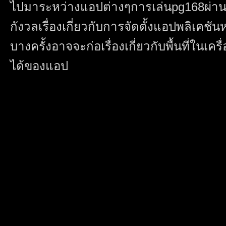
ไปมาระหว่างแอปต่างๆการเล่นpg168ผ่านเว็
กังวลเรื่องเกี่ยวกับการจัดตั้งแอปพลิเคชั
บางครั้งอาจจะก่อเรื่องเกี่ยวกับพื้นที่ในเค
ได้ของแอป