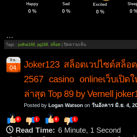
Happy
Sad
Slee
Excited
0
%
0
%
0
0
%
…
บน
Tags :
judhai168
,
pg168
,
สล็อต
|
ปิดความเห็น
Judhai168
judhai168.co
27
มิ.ย.
Joker123 สล็อตเวปไซต์สล็อ
มิถุนายน
04
2025
judhai168
2567 casino onlineเว็บเปิดใ
website
ตรง
ล่าสุด Top 89 by Vernell joke
เว็บ
สล็อต
ยอด
Posted by
Logan Watson
on
วันอังคาร มิ.ย. 4, 2
นิยม
เล่น
0
1
0
1
ง่าย
Read Time:
6 Minute, 1 Second
แตก
บ่อย