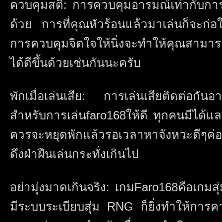
ควบคุมสติ: การควบคุมอารมณ์เท่ากับกา
ด้วย การที่คุณหัวร้อนแล้วมาเล่นก็จะก่
การควบคุมจิตใจให้นิ่งจะทำให้คุณสามา
ได้ดีขึ้นด้วยเช่นกันนะครับ
พักเมื่อเล่นเสีย: การเล่นเสียติดต่อกัน
สำหรับการเล่นfaro168ให้ดี ทุกคนมีได้และ
ควรจะหยุดพักแล้วรอเวลาหาจังหวะดีๆค่อยเ
ดึงฝ่าฝืนเล่นกระทั่งเกินไป
อย่ามุ่งมาดเกินจริง: เกมFaro168คือเกมสุ่ม
มีระบบระเบียบสุ่ม RNG ก็ยิ่งทำให้การค