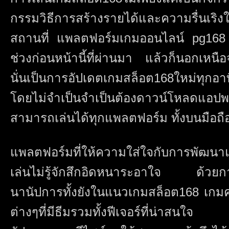
กรรมวิธีการสร้างรายได้และความรื่นเริงใจ
สถานที่ แพลตฟอร์มเกมออนไลน์ pg168 
ช่วงก่อนหน้านี้ที่ผ่านมา แล้วก็นอกเหนือจา
นั่นเป็นการอัปเดตเกมสล็อต168ใหม่ทุกอาทิต
โดยไม่จำเป็นจำเป็นต้องดาวน์โหลดแอปพล
สามารถเล่นได้ทุกแพลตฟอร์ม ทั้งบนมือถือ
แพลตฟอร์มที่ให้ความใส่ใจกับการพัฒนาและ
เล่นไม่รู้จักสึกอิดหนาระอาใจ ด้วยการ
นานัปการทั้งยังในแนวเกมสล็อต168 เกมคา
ต่างๆที่มีธีมรวมทั้งฟีเจอร์ที่น่าสนใจ