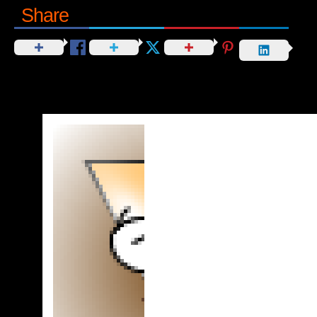
Share