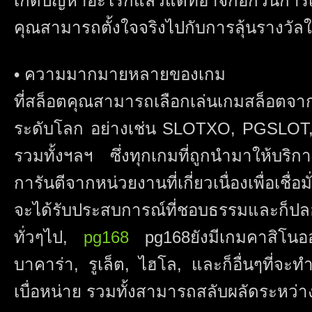
เกิดปัญหาอะไรก็แล้วแต่ที่อาจก่อกวนการ
คุณสามารถตั้งใจจริงไปกับการลุ้นรางวัล
• ความมากมายหลายของเกม
ที่สล็อตคุณสามารถเลือกเล่นเกมสล็อตจากน
ระดับโลก อย่างเช่น SLOTXO, PGSLOT,
รวมทั้งฯลฯ ซึ่งทุกเกมที่ถูกนำมาให้บริ
การันตีจากหน่วยงานที่เกี่ยวเนื่องเพื่อเชื่อม
จะได้รับประสบการณ์ที่ชอบธรรมและก็ปล
ทั่วๆไป,
pg168
pg168ยังมีเกมคาสิโนออนไ
บาคาร่า, รูเล็ต, ไฮโล, และก็อื่นๆที่จะทำ
เบื่อหน่าย รวมทั้งสามารถสลับผลัดระหว