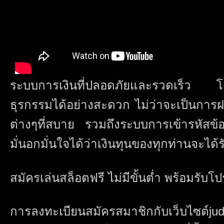
ระบบการเงินที่ปลอดภัยและรวดเร็ว โด
ธุรกรรมได้อย่างสะดวก ไม่ว่าจะเป็นการฝา
ต่างๆที่สบาย รวมถึงระบบการเข้ารหัสข้อมูล
มั่นอกมั่นใจได้ว่าเงินทุนของทุกท่านจะได้
สมัครเล่นสล็อตฟรี ไม่มีขั้นต่ำ พร้อมรับโป
การลงทะเบียนสมัครสมาชิกกับเว็บไซต์judh